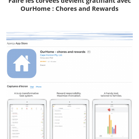
Faire les corvées devient gratifiant avec
OurHome : Chores and Rewards