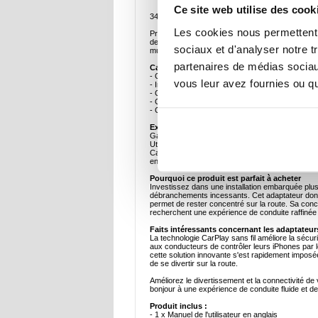
Ce site web utilise des cook
348 Wireless CarPlay Adapter for iPhone - Conv
Les cookies nous permettent d
Profitez d'une connectivité sans souci et d'une 
des câbles encombrants et transformez votre systèm
sociaux et d'analyser notre t
musique en continu, cet adaptateur offre un moye
partenaires de médias sociaux
Caractéristiques et spécifications clés
- Convertit CarPlay filaire en un système entière
vous leur avez fournies ou qu'
- Installation rapide plug-and-play, sans pilote ni
- Connexion stable et à faible latence pour un str
- Conception compacte, idéale pour un placement
- Compatible avec la plupart des véhicules CarPl
Exemples d'utilisation idéaux
Gardez les mains sur le volant tout en bénéfician
Utilisez les commandes vocales pour des appels 
CarPlay sans fil 348 est également parfait pour l
encombrement et une expérience embarquée rée
Pourquoi ce produit est parfait à acheter
Investissez dans une installation embarquée plus
débranchements incessants. Cet adaptateur donne 
permet de rester concentré sur la route. Sa concep
recherchent une expérience de conduite raffinée
Faits intéressants concernant les adaptateurs
La technologie CarPlay sans fil améliore la sécur
aux conducteurs de contrôler leurs iPhones par 
cette solution innovante s'est rapidement impos
de se divertir sur la route.
Améliorez le divertissement et la connectivité de
bonjour à une expérience de conduite fluide et de
Produit inclus :
- 1 x Manuel de l'utilisateur en anglais