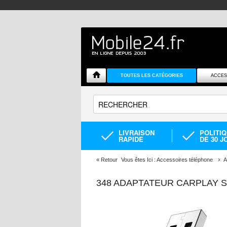
TOUTES LES CATÉGORIES
ACCES
LIVRAISON
POLITI
RAPIDE
DE 30 J
«
Retour
Vous êtes Ici :
Accessoires téléphone
A
348 ADAPTATEUR CARPLAY S