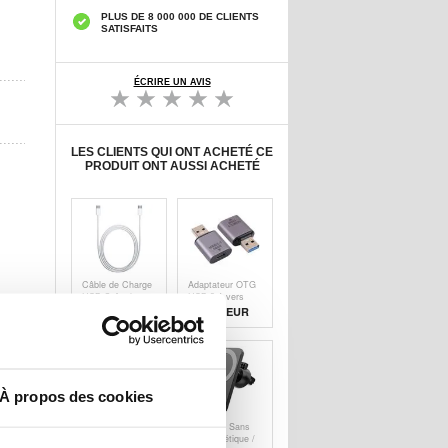
PLUS DE 8 000 000 DE CLIENTS
SATISFAITS
ÉCRIRE UN AVIS
LES CLIENTS QUI ONT ACHETÉ CE
PRODUIT ONT AUSSI ACHETÉ
Câble de Charge
Adaptateur OTG
USB-C Apple
USB 3.1 vers
MUF72ZM/A -
USB-C Haute
18,70
EUR
8,90 EUR
1m
Vitesse - 10
Gbit/s
À propos des cookies
Adaptateur
Chargeur Sans
Secteur d'Origine
Fil Magnétique /