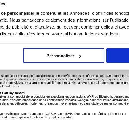
ies.
ert Wired to Wireless, USB-C and USB-A Adapter
e personnaliser le contenu et les annonces, d'offrir des fonctio
expérience de conduite améliorée grâce à l'adaptateur CarPlay sans fil 348. Débarrassez-vou
e CarPlay intégré habituel en une solution sans fil. De l'installation facile à la diffusion de
rafic. Nous partageons également des informations sur l'utilisati
n pratique, compact et très efficace de rester connecté sur la route.
, de publicité et d'analyse, qui peuvent combiner celles-ci avec
ment sans fil pour votre iPhone
ils ont collectées lors de votre utilisation de leurs services.
 application supplémentaire
eaming musical fluide et des appels mains libres.
 discret
ay intégrés pour une plus grande accessibilité
Personnaliser
t d'un accès ininterrompu à vos applications préférées, à la navigation GPS et à la musique.
téléphoniques et des réponses aux messages plus sûrs et plus efficaces. L'adaptateur
es trajets quotidiens ou les voyages en voiture, garantissant un tableau de bord sans
llement connectée.
 simple et plus intelligente qui élimine les enchevêtrements de câbles et les branchements et
la priorité à la sécurité grâce à ses capacités mains libres instantanées, ce qui vous
tion conviviale et sa large compatibilité en font la mise à niveau parfaite pour tous ceux qui
 et modernisée.
 CarPlay sans fil
ité et la commodité de la conduite en exploitant les connexions Wi-Fi ou Bluetooth, permettant
le biais d'écrans embarqués et de commandes vocales. Conçue pour réduire les distractions
ée dans les véhicules modernes, offrant un moyen élégant et sans câble de rester connecté e
 votre véhicule avec l'adaptateur CarPlay sans fil 348. Dites adieu aux câbles qui pendent et
 haute qualité qui rendra chaque trajet plus agréable.