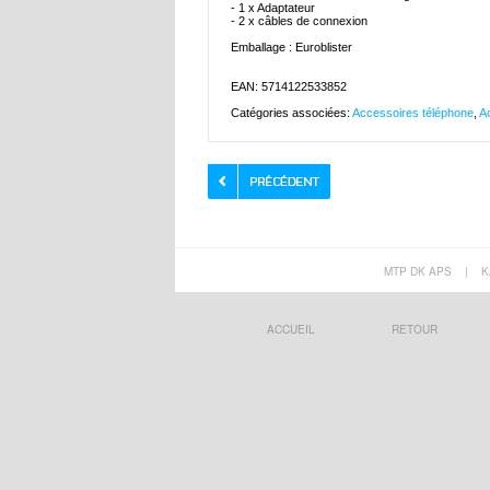
- 1 x Adaptateur
- 2 x câbles de connexion
Emballage : Euroblister
EAN: 5714122533852
Catégories associées:
Accessoires téléphone
,
A
MTP DK APS
|
K
ACCUEIL
RETOUR