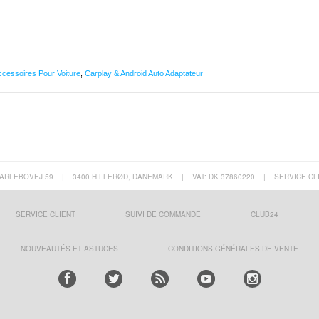
ccessoires Pour Voiture
,
Carplay & Android Auto Adaptateur
ARLEBOVEJ 59
|
3400 HILLERØD, DANEMARK
|
VAT: DK 37860220
|
SERVICE.CL
SERVICE CLIENT
SUIVI DE COMMANDE
CLUB24
NOUVEAUTÉS ET ASTUCES
CONDITIONS GÉNÉRALES DE VENTE