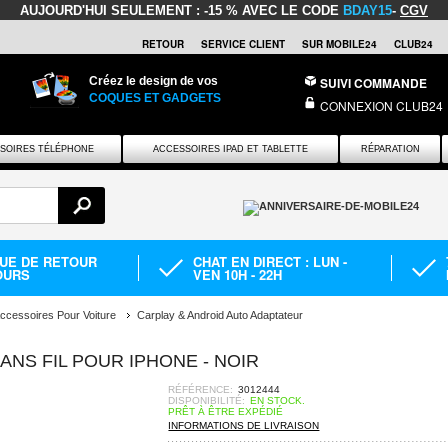
AUJOURD'HUI SEULEMENT :
-15 % AVEC LE CODE
BDAY15
-
CGV
RETOUR
SERVICE CLIENT
SUR MOBILE24
CLUB24
Créez le design de vos
SUIVI COMMANDE
COQUES ET GADGETS
CONNEXION CLUB24
SOIRES TÉLÉPHONE
ACCESSOIRES IPAD ET TABLETTE
RÉPARATION
QUE DE RETOUR
CHAT EN DIRECT : LUN -
OURS
VEN 10H - 22H
ccessoires Pour Voiture
Carplay & Android Auto Adaptateur
ANS FIL POUR IPHONE - NOIR
RÉFÉRENCE:
3012444
DISPONIBILITÉ:
EN STOCK.
PRÊT À ÊTRE EXPÉDIÉ
INFORMATIONS DE LIVRAISON