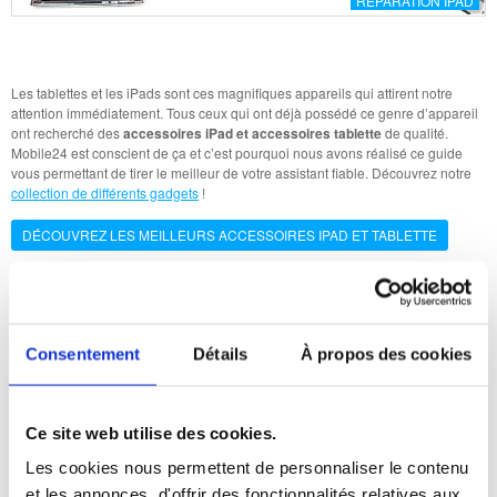
RÉPARATION IPAD
Les tablettes et les iPads sont ces magnifiques appareils qui attirent notre
attention immédiatement. Tous ceux qui ont déjà possédé ce genre d’appareil
ont recherché des
accessoires iPad et accessoires tablette
de qualité.
Mobile24 est conscient de ça et c’est pourquoi nous avons réalisé ce guide
vous permettant de tirer le meilleur de votre assistant fiable. Découvrez notre
collection de différents gadgets
!
DÉCOUVREZ LES MEILLEURS ACCESSOIRES IPAD ET TABLETTE
Les 5 meilleurs accessoires iPad / tablette en 2019
Pour profiter au maximum de votre iPad ou tablette, vous devez investir dans
Consentement
Détails
À propos des cookies
les meilleurs accessoires
iPad
ou
accessoires tablette
. Découvrez des produits
comme des supports, des claviers portables, des stylets, des protecteurs
d’écran ou verre trempé, et des étuis ou des coques qui peuvent protéger votre
appareil et le maintenir propre.
Ce site web utilise des cookies.
Voici les accessoires les plus visités et évalués sur notre site :
Les cookies nous permettent de personnaliser le contenu
Support tablette et iPad : Si l’on imagine utiliser une tablette ou un iPad au
et les annonces, d'offrir des fonctionnalités relatives aux