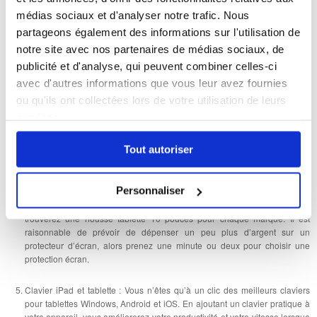
bureau ou à la maison, alors un support peut être une aide très utile. C’est
médias sociaux et d'analyser notre trafic. Nous
une très bonne solution pour faire plusieurs choses à la fois. Vous pouvez
garder un oeil sur vos réseaux sociaux ou simplement regarder Netflix tout
partageons également des informations sur l'utilisation de
en faisant quelque chose d’autre.
notre site avec nos partenaires de médias sociaux, de
publicité et d'analyse, qui peuvent combiner celles-ci
Coques iPad et tablette
: Si l’écran de votre appareil s’est déjà brisé après
avec d'autres informations que vous leur avez fournies
une chute, c’est le bon moment d’acheter une coque.
ou qu'ils ont collectées lors de votre utilisation de leurs
services.
Chargeur iPad et tablette
: Notre sélection d’accessoires inclut également
de nombreux câbles, chargeurs, et stations. Si vous vous demandez quel
câble ou chargeur vous devriez utiliser, vous trouverez la réponse ici, et
Tout autoriser
n’hésitez pas à nous contacter si vous avez des doutes.
Personnaliser
Housse tablette et iPad : Avec ça, vous offrirez une très bonne protection à
votre appareil sans impacter ses fonctionnalités. Parmi nos produits, vous
trouverez une housse tablette 10 pouces pour chaque marque. Il est
raisonnable de prévoir de dépenser un peu plus d’argent sur un
protecteur d’écran, alors prenez une minute ou deux pour choisir une
protection écran.
Clavier iPad et tablette : Vous n’êtes qu’à un clic des meilleurs claviers
pour tablettes Windows, Android et iOS. En ajoutant un clavier pratique à
votre appareil, vous améliorerez votre productivité et votre vitesse lorsque