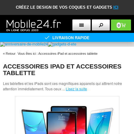
CRÉEZ LE DESIGN DE VOS COQUES ET GADGETS
ICI
0
LIVRAISON RAPIDE
«
Retour
Vous êtes ici :
Accessoires iPad et accessoires tablette
ACCESSOIRES IPAD ET ACCESSOIRES
TABLETTE
Les tablettes et les iPads sont ces magnifiques appareils qui attirent notre
attention immédiatement. Tous ceux
...
Lisez la suite