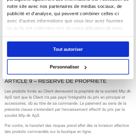
Le sceau de Trusted Commerce vous donne la garantie que notre site
web est sécurisé et indique que notre société a pris des mesures de
notre site avec nos partenaires de médias sociaux, de
sécurité pour protéger les numéros de cartes de crédit des clients et
publicité et d'analyse, qui peuvent combiner celles-ci
autres informations sensibles. Cliquez
ici
pour en lire plus.
avec d'autres informations que vous leur avez fournies
ou qu'ils ont collectées lors de votre utilisation de leurs
Mobile24 a reçu la confiance de Trustpilot™, une autre organisation de
protection des consommateurs. Des membres de Trustpilot™ assurent
services.
une surveillance régulière sur le site en passant des commandes
inopinées et nous n'avons pas reçu de plaintes jusqu'à présent sur la
Tout autoriser
qualité de notre travail.
Mobile24.fr
est également évalué par Fianet de
manière indépendante. l'achat sur un site évalué par Fianet garantit au
client que la société est auditée en temps réel sur la qualité de son
Personnaliser
service client, de sa sécurité et de ses prestations.
ARTICLE 9 – RÉSERVE DE PROPRIÉTÉ
Les produits livrés au Client demeurent la propriété de la société Mtp dk
ApS tant que le Client n'a pas payé l'intégralité du prix en principal et
accessoires, dû au titre de sa commande. Le paiement au sens de la
présente clause s'entendant par l'encaissement effectif du prix par la
société Mtp dk ApS.
Par contre, le transfert des risques prend effet dès la livraison effective
des produits commandés sur la boutique en ligne.