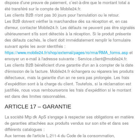
dispose d’une preuve de paiement, c’est-à-dire que le montant total a
été transféré sur le compte de Mobile24.fr.
Les clients B2B n'ont pas 30 jours pour l'annulation ou le retour.
Les B2B doivent vérifier la marchandise dès sa réception et, en cas
d'erreur, contacter Mobile24.fr. Les défauts ne peuvent pas être signalés
ultérieurement s'ils sont détectés à la réception. Si le produit présente
des défauts cachés, le client doit immédiatement remplir le formulaire
suivant après les avoir identifiés :
https://www.mobile24.fr/shop/external/pages/ro/rma/RMA_forms.asp
et
envoyer un e-mail à l'adresse suivante : Service.client@mobile24.fr.
Les clients B2B bénéficient d'une garantie d'un an à compter de la date
d'émission de la facture. Mobile24.fr échangera ou réparera les produits
défectueux, mais la garantie d'un an ne sera pas prolongée. Les frais
d’expédition sont à la charge du client. Toutefois, si la réclamation est
justifiée, nous vous rembourserons les frais d’expédition si le montant
est dans des limites raisonnables.
ARTICLE 17 – GARANTIE
La société Mtp dk ApS s'engage à respecter ses obligations en matière
de garanties attachées aux produits vendus sur son site et dans ses
différents catalogues :
Aux termes de l'article L.211-4 du Code de la consommation,