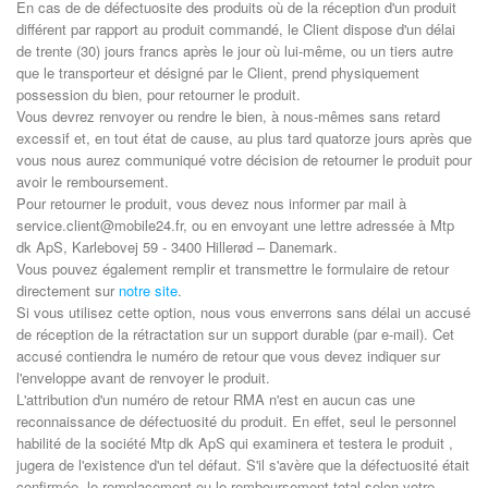
En cas de de défectuosite des produits où de la réception d'un produit
différent par rapport au produit commandé, le Client dispose d'un délai
de trente (30) jours francs après le jour où lui-même, ou un tiers autre
que le transporteur et désigné par le Client, prend physiquement
possession du bien, pour retourner le produit.
Vous devrez renvoyer ou rendre le bien, à nous-mêmes sans retard
excessif et, en tout état de cause, au plus tard quatorze jours après que
vous nous aurez communiqué votre décision de retourner le produit pour
avoir le remboursement.
Pour retourner le produit, vous devez nous informer par mail à
service.client@mobile24.fr, ou en envoyant une lettre adressée à Mtp
dk ApS, Karlebovej 59 - 3400 Hillerød – Danemark.
Vous pouvez également remplir et transmettre le formulaire de retour
directement sur
notre site
.
Si vous utilisez cette option, nous vous enverrons sans délai un accusé
de réception de la rétractation sur un support durable (par e-mail). Cet
accusé contiendra le numéro de retour que vous devez indiquer sur
l'enveloppe avant de renvoyer le produit.
L'attribution d'un numéro de retour RMA n'est en aucun cas une
reconnaissance de défectuosité du produit. En effet, seul le personnel
habilité de la société Mtp dk ApS qui examinera et testera le produit ,
jugera de l'existence d'un tel défaut. S'il s'avère que la défectuosité était
confirmée, le remplacement ou le remboursement total selon votre