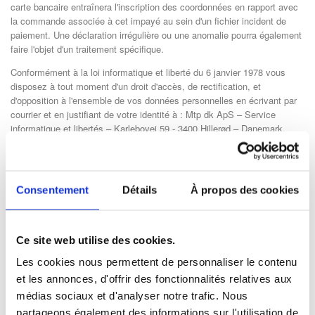
carte bancaire entraînera l'inscription des coordonnées en rapport avec
la commande associée à cet impayé au sein d'un fichier incident de
paiement. Une déclaration irrégulière ou une anomalie pourra également
faire l'objet d'un traitement spécifique.
Conformément à la loi informatique et liberté du 6 janvier 1978 vous
disposez à tout moment d'un droit d'accès, de rectification, et
d'opposition à l'ensemble de vos données personnelles en écrivant par
courrier et en justifiant de votre identité à : Mtp dk ApS – Service
informatique et libertés – Karlebovej 59 - 3400 Hillerød – Danemark.
La société Mtp dk ApS se réserve le droit de refuser toute commande
d'un Acheteur avec lequel un litige de paiement serait en cours ou avec
un Acheteur qui n'aurait pas réglé totalement ou partiellement une
Consentement
Détails
À propos des cookies
commande précédente.
Mtp dk ApS S.A.R.L. est devenue membre du programme Trusted
Commerce de Trustwave, ce programme permet de valider la conformité
Ce site web utilise des cookies.
à la PCI DSS ou Payment Card Industry Data Security Standard
(Norme de sécurité informatique des données de l'industrie des cartes
Les cookies nous permettent de personnaliser le contenu
de paiement) exigée par toutes les principales associations de cartes
et les annonces, d'offrir des fonctionnalités relatives aux
de crédit, y compris : American Express, Diners Club, Discover, JCB,
médias sociaux et d'analyser notre trafic. Nous
MasterCard Worldwide, Visa, Inc. et Visa Europe.
partageons également des informations sur l'utilisation de