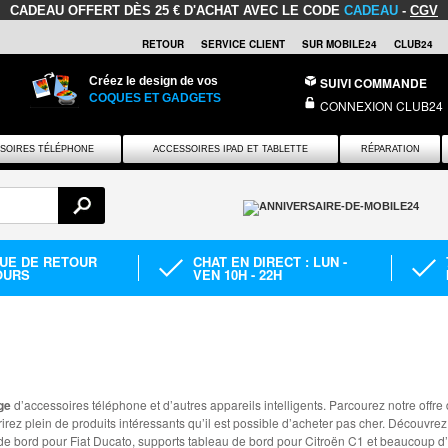
CADEAU OFFERT
DÈS 25 € D'ACHAT AVEC LE CODE
CADEAU
-
CGV
RETOUR
SERVICE CLIENT
SUR MOBILE24
CLUB24
Créez le design de vos
SUIVI COMMANDE
COQUES ET GADGETS
CONNEXION CLUB24
SOIRES TÉLÉPHONE
ACCESSOIRES IPAD ET TABLETTE
RÉPARATION
QUE DE RETOUR
CHAT EN DIRECT : LUN -
OURS
VEN 10H - 22H
ge
d’accessoires téléphone et d’autres appareils intelligents. Parcourez notre offre
irez plein de produits intéressants qu’il est possible d’acheter pas cher. Découvr
e bord pour Fiat Ducato, supports tableau de bord pour Citroën C1 et beaucoup d’