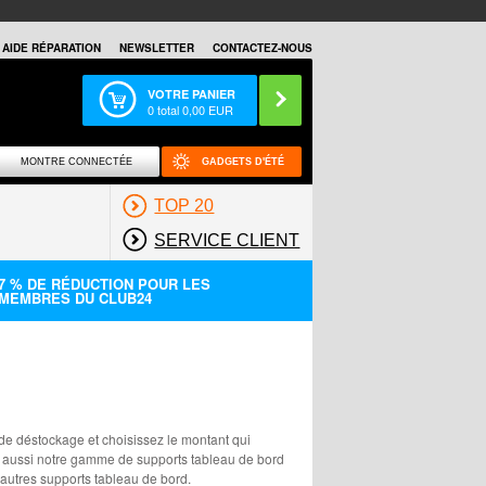
AIDE RÉPARATION
NEWSLETTER
CONTACTEZ-NOUS
VOTRE PANIER
0
total
0,00
EUR
MONTRE CONNECTÉE
GADGETS D'ÉTÉ
TOP 20
SERVICE CLIENT
7 % DE RÉDUCTION POUR LES
MEMBRES DU CLUB24
 de déstockage et choisissez le montant qui
ez aussi notre gamme de supports tableau de bord
autres supports tableau de bord.