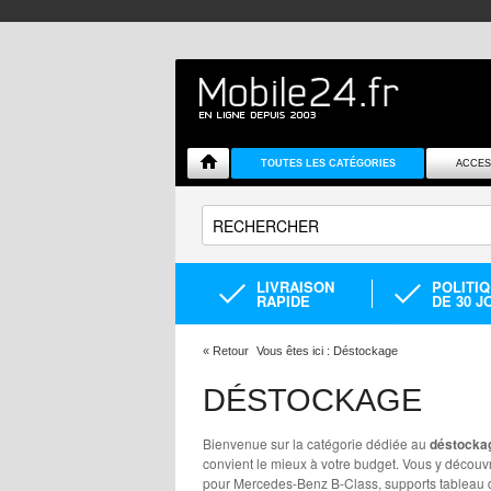
TOUTES LES CATÉGORIES
ACCES
LIVRAISON
POLITI
RAPIDE
DE 30 J
«
Retour
Vous êtes ici :
Déstockage
DÉSTOCKAGE
Bienvenue sur la catégorie dédiée au
déstocka
convient le mieux à votre budget. Vous y découvr
pour Mercedes-Benz B-Class, supports tableau d