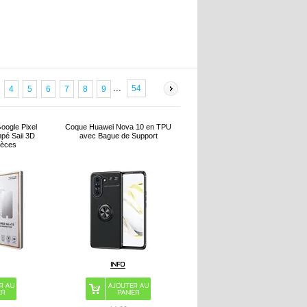
...
54
4
5
6
7
8
9
oogle Pixel
Coque Huawei Nova 10 en TPU
pé Saii 3D
avec Bague de Support
ièces