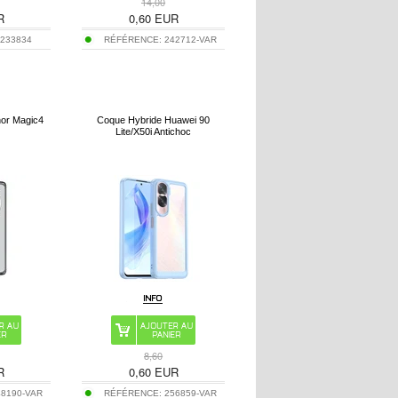
14,00
R
0,60
EUR
:
233834
RÉFÉRENCE:
242712-VAR
or Magic4
Coque Hybride Huawei 90
Lite/X50i Antichoc
8,60
R
0,60
EUR
48190-VAR
RÉFÉRENCE:
256859-VAR