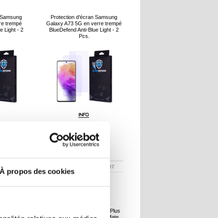
n Samsung
Protection d'écran Samsung
re trempé
Galaxy A73 5G en verre trempé
e Light - 2
BlueDefend Anti-Blue Light - 2
Pcs.
19,20
R
0,60
EUR
2005732
RÉFÉRENCE:
2005707
À propos des cookies
Pad 6/Pad 6
Étui Portefeuille iPhone 16 Plus
ucis Toby
en Cuir MyTPhone CardMate