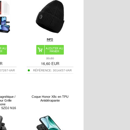
30,80
R
16,60
EUR
07267-VAR
RÉFÉRENCE:
3014457-VAR
agnétique /
Coque Honor X8c en TPU
ur Grille
Antidérapante
hone
ir SZDJ N16