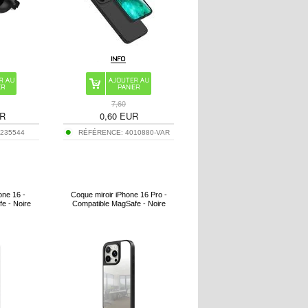
7,60
R
0,60
EUR
:
235544
RÉFÉRENCE:
4010880-VAR
one 16 -
Coque miroir iPhone 16 Pro -
e - Noire
Compatible MagSafe - Noire