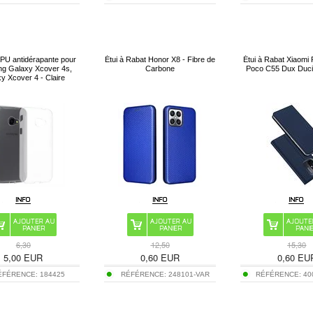
PU antidérapante pour
Étui à Rabat Honor X8 - Fibre de
Étui à Rabat Xiaomi
g Galaxy Xcover 4s,
Carbone
Poco C55 Dux Duci
y Xcover 4 - Claire
6,30
12,50
15,30
5,00
EUR
0,60
EUR
0,60
EU
ÉFÉRENCE:
184425
RÉFÉRENCE:
248101-VAR
RÉFÉRENCE:
40