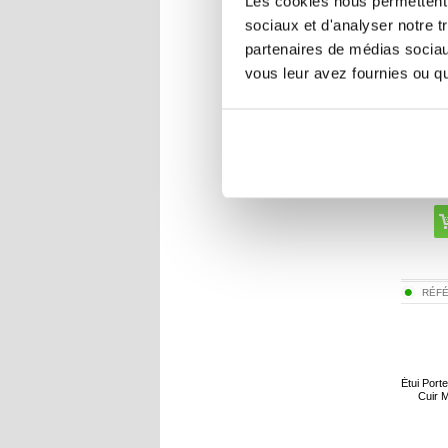
Les cookies nous permettent d
sociaux et d'analyser notre t
partenaires de médias sociaux
vous leur avez fournies ou qu'
RÉF
Étui Port
Cuir 