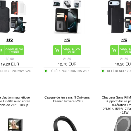
32,00
21,80
21,80
19,20
EUR
12,70
EUR
10,20
EU
ÉRENCE:
2006925-VAR
RÉFÉRENCE:
2007265-VAR
RÉFÉRENCE:
20
 d'action magnétique
Casque de jeu sans fil Onikuma
Chargeur Sans Fil M
le LK-018 avec écran
B3 avec lumière RGB
Support Voiture po
able de 2.0" - 1080p
d'Aération iP
12/13/14/15/16/17/A
- 15W