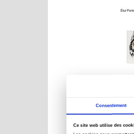
Étui Port
RÉF
Consentement
Ce site web utilise des cook
Coque 
K70/K