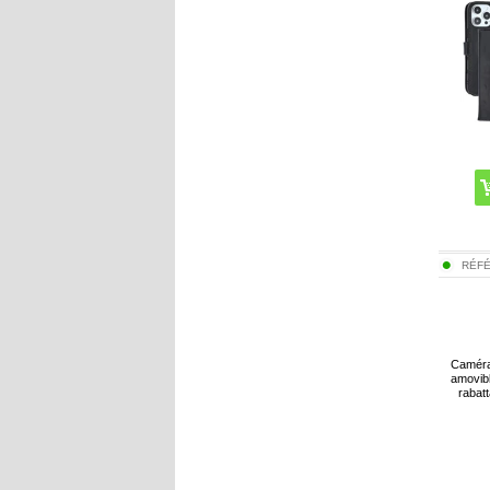
RÉF
Caméra
amovib
rabatt