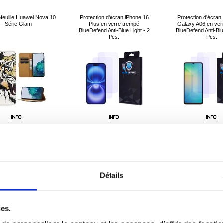
efeuille Huawei Nova 10
Protection d'écran iPhone 16
Protection d'écra
- Série Glam
Plus en verre trempé
Galaxy A06 en ver
BlueDefend Anti-Blue Light - 2
BlueDefend Anti-Blu
Pcs.
Pcs.
16,60
14,00
19,20
0,60
EUR
10,20
EUR
0,60
EU
ÉRENCE:
248340-VAR
RÉFÉRENCE:
2005680
RÉFÉRENCE:
Détails
ies.
Hybride Xiaomi Redmi
Coque Samsung Galaxy
Étui à Rabat Xiaomi 
70 Pro/Poco F6 Pro
F34/M34 5G en Silicone Liquide
Pro Tri-Fold Dux D