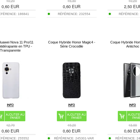
10,20
15,30
10,20
0,60
EUR
0,60
EUR
2,50
EU
ÉFÉRENCE:
186841
RÉFÉRENCE:
232554
RÉFÉRENCE
uawei Nova 11 Pro/11
Coque Hybride Honor Magic4 -
Coque Hybride Hon
ntidérapante en TPU -
Série Crocodile
Antichoc
Transparente
12,70
19,20
13,00
0,60
EUR
0,60
EUR
0,60
EU
ÉFÉRENCE:
255552
RÉFÉRENCE:
245301-VAR
RÉFÉRENCE:
2