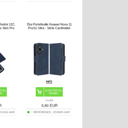
 Redmi 12C,
Étui Portefeuille Huawei Nova 11
s Skin Pro
Pro/11 Ultra - Série Cardholder
11,50
R
0,60
EUR
01024-VAR
RÉFÉRENCE:
253695-VAR