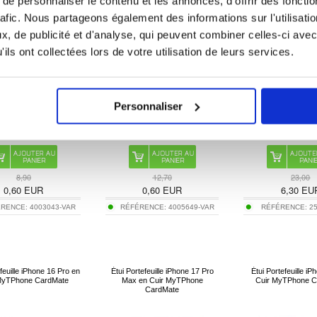
e personnaliser le contenu et les annonces, d'offrir des fonctio
Antichoc
rafic. Nous partageons également des informations sur l'utilisati
, de publicité et d'analyse, qui peuvent combiner celles-ci avec
ils ont collectées lors de votre utilisation de leurs services.
Personnaliser
8,90
12,70
23,00
0,60
EUR
0,60
EUR
6,30
EU
ÉRENCE:
4003043-VAR
RÉFÉRENCE:
4005649-VAR
RÉFÉRENCE:
2
efeuille iPhone 16 Pro en
Étui Portefeuille iPhone 17 Pro
Étui Portefeuille iP
MyTPhone CardMate
Max en Cuir MyTPhone
Cuir MyTPhone C
CardMate