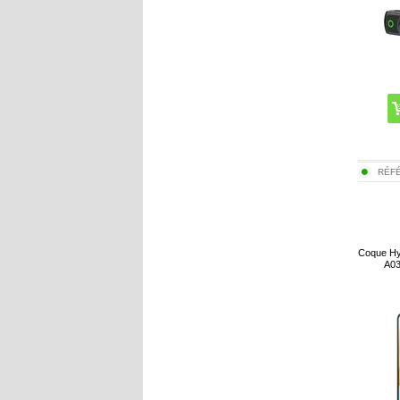
RÉF
Coque Hy
A03