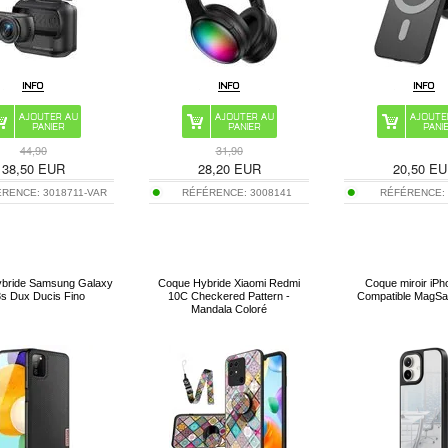
44,90
31,90
38,50
EUR
28,20
EUR
20,50
EU
ÉRENCE:
3018711-VAR
RÉFÉRENCE:
3008141
RÉFÉRENCE
bride Samsung Galaxy
Coque Hybride Xiaomi Redmi
Coque miroir iPh
s Dux Ducis Fino
10C Checkered Pattern -
Compatible MagSaf
Mandala Coloré