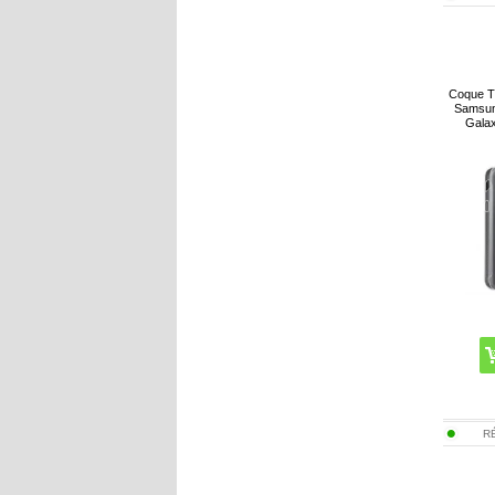
Coque T
Samsun
Galax
R