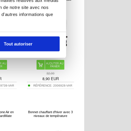
nnalités relatives aux médias
on de notre site avec nos
 d'autres informations que
Tout autoriser
32,00
R
8,90
EUR
59739-VAR
RÉFÉRENCE:
2006928-VAR
hone Air en
Bonnet chauffant d'hiver avec 3
ardMate
niveaux de température