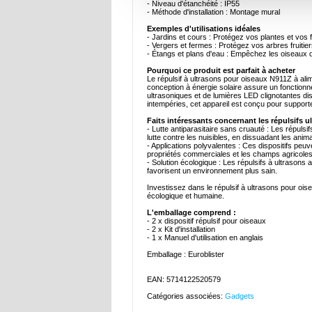
- Niveau d'étanchéité : IP55
- Méthode d'installation : Montage mural
Exemples d'utilisations idéales
- Jardins et cours : Protégez vos plantes et vos 
- Vergers et fermes : Protégez vos arbres fruitie
- Étangs et plans d'eau : Empêchez les oiseaux 
Pourquoi ce produit est parfait à acheter
Le répulsif à ultrasons pour oiseaux N911Z à alime
conception à énergie solaire assure un fonction
ultrasoniques et de lumières LED clignotantes di
intempéries, cet appareil est conçu pour supporter
Faits intéressants concernant les répulsifs 
- Lutte antiparasitaire sans cruauté : Les répuls
lutte contre les nuisibles, en dissuadant les anim
- Applications polyvalentes : Ces dispositifs peuv
propriétés commerciales et les champs agricole
- Solution écologique : Les répulsifs à ultrasons 
favorisent un environnement plus sain.
Investissez dans le répulsif à ultrasons pour oi
écologique et humaine.
L'emballage comprend :
- 2 x dispositif répulsif pour oiseaux
- 2 x Kit d'installation
- 1 x Manuel d'utilisation en anglais
Emballage : Euroblister
EAN: 5714122520579
Catégories associées:
Gadgets