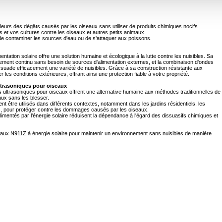
fleurs des dégâts causés par les oiseaux sans utiliser de produits chimiques nocifs.
rs et vos cultures contre les oiseaux et autres petits animaux.
de contaminer les sources d'eau ou de s'attaquer aux poissons.
ntation solaire offre une solution humaine et écologique à la lutte contre les nuisibles. Sa
nement continu sans besoin de sources d'alimentation externes, et la combinaison d'ondes
ssuade efficacement une variété de nuisibles. Grâce à sa construction résistante aux
 les conditions extérieures, offrant ainsi une protection fiable à votre propriété.
ultrasoniques pour oiseaux
ifs ultrasoniques pour oiseaux offrent une alternative humaine aux méthodes traditionnelles de
aux sans les blesser.
ent être utilisés dans différents contextes, notamment dans les jardins résidentiels, les
s, pour protéger contre les dommages causés par les oiseaux.
alimentés par l'énergie solaire réduisent la dépendance à l'égard des dissuasifs chimiques et
seaux N911Z à énergie solaire pour maintenir un environnement sans nuisibles de manière