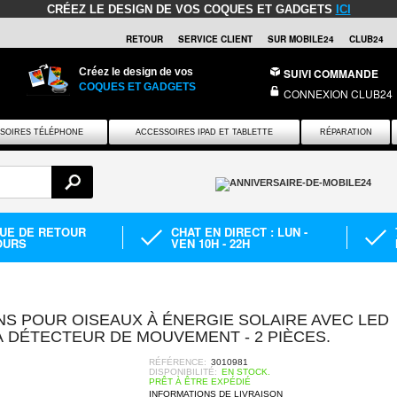
CRÉEZ LE DESIGN DE VOS COQUES ET GADGETS
ICI
RETOUR
SERVICE CLIENT
SUR MOBILE24
CLUB24
Créez le design de vos
SUIVI COMMANDE
COQUES ET GADGETS
CONNEXION CLUB24
SOIRES TÉLÉPHONE
ACCESSOIRES IPAD ET TABLETTE
RÉPARATION
QUE DE RETOUR
CHAT EN DIRECT : LUN -
OURS
VEN 10H - 22H
NS POUR OISEAUX À ÉNERGIE SOLAIRE AVEC LED
 DÉTECTEUR DE MOUVEMENT - 2 PIÈCES.
RÉFÉRENCE:
3010981
DISPONIBILITÉ:
EN STOCK.
PRÊT À ÊTRE EXPÉDIÉ
INFORMATIONS DE LIVRAISON