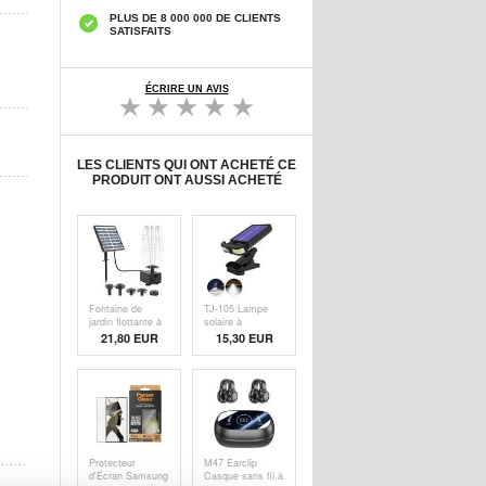
PLUS DE 8 000 000 DE CLIENTS
SATISFAITS
ÉCRIRE UN AVIS
LES CLIENTS QUI ONT ACHETÉ CE
PRODUIT ONT AUSSI ACHETÉ
Fontaine de
TJ-105 Lampe
jardin flottante à
solaire à
énergie solaire
mouvement 40
21,80
EUR
15,30
EUR
avec hauteur de
LED à clipser -
jet de 55cm
lumière blanche
Protecteur
M47 Earclip
d'Écran Samsung
Casque sans fil à