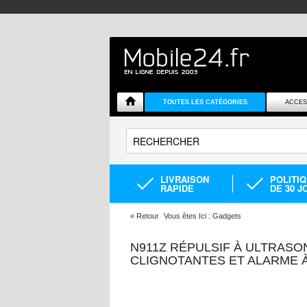
TOUTES LES CATÉGORIES
ACCES
LIVRAISON
POLITI
RAPIDE
DE 30 J
«
Retour
Vous êtes Ici :
Gadgets
N911Z RÉPULSIF À ULTRASO
CLIGNOTANTES ET ALARME À