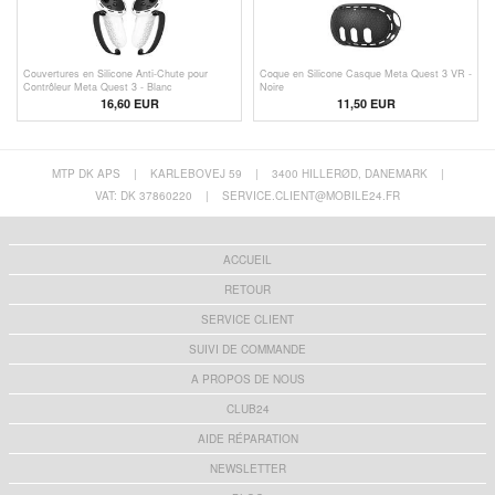
Couvertures en Silicone Anti-Chute pour
Coque en Silicone Casque Meta Quest 3 VR -
Contrôleur Meta Quest 3 - Blanc
Noire
16,60 EUR
11,50 EUR
MTP DK APS
|
KARLEBOVEJ 59
|
3400 HILLERØD, DANEMARK
|
VAT: DK 37860220
|
SERVICE.CLIENT@MOBILE24.FR
ACCUEIL
RETOUR
SERVICE CLIENT
SUIVI DE COMMANDE
A PROPOS DE NOUS
CLUB24
AIDE RÉPARATION
NEWSLETTER