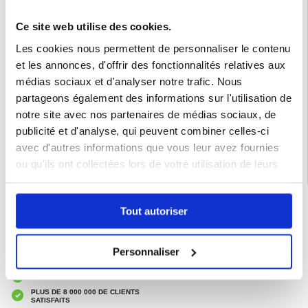
L'emballage comprend :
- 1 x Courroie pour casque d'écoute
Ce site web utilise des cookies.
- 1 x Manuel de l'utilisateur en anglais
- 1 x Batterie
Les cookies nous permettent de personnaliser le contenu
- 1 x Câble de chargement
- 1 x coussin
et les annonces, d'offrir des fonctionnalités relatives aux
Emballage : Euroblister
médias sociaux et d'analyser notre trafic. Nous
partageons également des informations sur l'utilisation de
EAN: 5714122440013
notre site avec nos partenaires de médias sociaux, de
Catégories associées:
Accessoires téléphone
,
Casque VR
,
Meta Quest /
Oculus Quest
publicité et d'analyse, qui peuvent combiner celles-ci
avec d'autres informations que vous leur avez fournies
ou qu'ils ont collectées lors de votre utilisation de leurs
services.
LIVRAISON RAPIDE
Tout autoriser
7 % DE RÉDUCTION
POUR LES MEMBRES DU CLUB24
CHAT EN DIRECT :
Personnaliser
LUN - VEN 10H - 22H
POLITIQUE DE RETOUR DE 30 JOURS
PLUS DE 8 000 000 DE CLIENTS
SATISFAITS