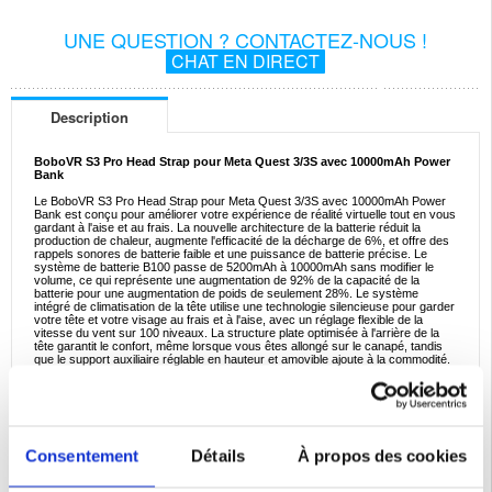
UNE QUESTION ? CONTACTEZ-NOUS !
CHAT EN DIRECT
Description
BoboVR S3 Pro Head Strap pour Meta Quest 3/3S avec 10000mAh Power
Bank
Le BoboVR S3 Pro Head Strap pour Meta Quest 3/3S avec 10000mAh Power
Bank est conçu pour améliorer votre expérience de réalité virtuelle tout en vous
gardant à l'aise et au frais. La nouvelle architecture de la batterie réduit la
production de chaleur, augmente l'efficacité de la décharge de 6%, et offre des
rappels sonores de batterie faible et une puissance de batterie précise. Le
système de batterie B100 passe de 5200mAh à 10000mAh sans modifier le
volume, ce qui représente une augmentation de 92% de la capacité de la
batterie pour une augmentation de poids de seulement 28%. Le système
intégré de climatisation de la tête utilise une technologie silencieuse pour garder
votre tête et votre visage au frais et à l'aise, avec un réglage flexible de la
vitesse du vent sur 100 niveaux. La structure plate optimisée à l'arrière de la
tête garantit le confort, même lorsque vous êtes allongé sur le canapé, tandis
que le support auxiliaire réglable en hauteur et amovible ajoute à la commodité.
Spécifications:
- Sangle de tête BoboVR S3 Pro
- Compatible avec Meta Quest 3/3S
- Système de batterie B100 10000mAh
- Système de climatisation de la tête intégré
- Technologie silencieuse pour un fonctionnement silencieux
Consentement
Détails
À propos des cookies
- Réglage flexible de la vitesse du vent sur 100 niveaux
- Structure plate optimisée à l'arrière de la tête
- Support auxiliaire réglable en hauteur et amovible à l'arrière de la tête