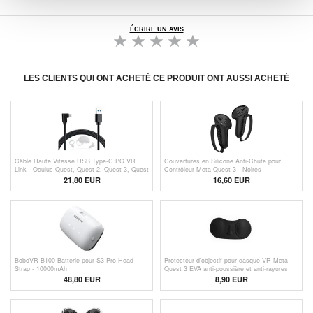
ÉCRIRE UN AVIS
LES CLIENTS QUI ONT ACHETÉ CE PRODUIT ONT AUSSI ACHETÉ
Câble Haute Vitesse USB Type-C PC VR
Couvertures en Silicone Anti-Chute pour
Link - Oculus Quest, Quest 2, Quest 3, Quest
Contrôleur Meta Quest 3 - Noires
3S - 5m
21,80 EUR
16,60 EUR
BoboVR B100 Batterie pour S3 Pro Head
Protecteur d'objectif pour casque VR Meta
Strap - 10000mAh
Quest 3 EVA anti-poussière et anti-rayures
pour objectif VR
48,80
EUR
8,90 EUR