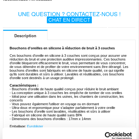
UNE QUESTION ? CONTACTEZ-NOUS !
CHAT EN DIRECT
Description
Bouchons d'oreilles en silicone à réduction de bruit à 3 couches
Ces bouchons d'oreille en silicone à 3 couches sont conçus pour assurer une
réduction du bruit et une protection auditive impressionnantes. Ces bouchons
d'oreille bloqueront efficacement le bruit, vous permettant de vous concentrer,
de vous détendre et de profiter de votre environnement sans être dérangé. Les
bouchons d'oreilles sont fabriqués en silicone de haute qualité, ce qui signifie
qu'ils sont durables et sûrs à utiliser. Lavables et réutilisables, ces bouchons
d'oreille sont destinés à un usage prolongé.
Caractéristiques :
- Bouchons d'oreille de haute qualité conçus pour réduire le bruit ambiant
- La conception unique à 3 couches les empêche de tomber de vos oreilles
- Idéal pour une utilisation dans les usines, les chantiers de construction, les
concerts
- Vous pouvez également l'utiliser en voyage ou en dormant
- Ultra-doux et ergonomique pour s'adapter parfaitement à votre oreille
- Les bouchons d'oreille sont lavables, réutilisables et sûrs à utiliser
- Fabriqué en silicone de haute qualité sans BPA
- Dimensions des bouchons d'oreilles : 17mm x 14mm
Emballage:
Euroblister
EAN: 5714122202697