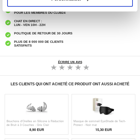
LIVRAISON RAPIDE
7 % DE RÉDUCTION
POUR LES MEMBRES DU CLUB24
CHAT EN DIRECT :
LUN - VEN 10H - 22H
POLITIQUE DE RETOUR DE 30 JOURS
PLUS DE 8 000 000 DE CLIENTS
SATISFAITS
ÉCRIRE UN AVIS
LES CLIENTS QUI ONT ACHETÉ CE PRODUIT ONT AUSSI ACHETÉ
Bouchons d'Oreilles en Silicone à Réduction
Masque de sommeil EyeShade de Tech-
de Bruit à 3 Couches - Gris Clair
Protect - Noir mat
8,90 EUR
15,30 EUR