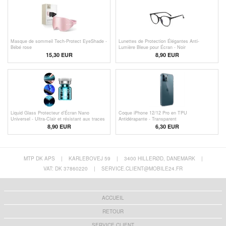
Masque de sommeil Tech-Protect EyeShade -
Lunettes de Protection Élégantes Anti-
Bébé rose
Lumière Bleue pour Écran - Noir
15,30 EUR
8,90 EUR
Liquid Glass Protecteur d’Écran Nano
Coque iPhone 12/12 Pro en TPU
Universel - Ultra-Clair et résistant aux traces
Antidérapante - Transparent
de doigts
8,90 EUR
6,30 EUR
MTP DK APS
|
KARLEBOVEJ 59
|
3400 HILLERØD, DANEMARK
|
VAT: DK 37860220
|
SERVICE.CLIENT@MOBILE24.FR
ACCUEIL
RETOUR
SERVICE CLIENT