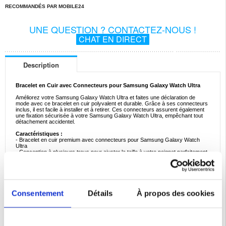
RECOMMANDÉS PAR MOBILE24
UNE QUESTION ? CONTACTEZ-NOUS !
CHAT EN DIRECT
Description
Bracelet en Cuir avec Connecteurs pour Samsung Galaxy Watch Ultra
Améliorez votre Samsung Galaxy Watch Ultra et faites une déclaration de
mode avec ce bracelet en cuir polyvalent et durable. Grâce à ses connecteurs
inclus, il est facile à installer et à retirer. Ces connecteurs assurent également
une fixation sécurisée à votre Samsung Galaxy Watch Ultra, empêchant tout
détachement accidentel.
Caractéristiques :
- Bracelet en cuir premium avec connecteurs pour Samsung Galaxy Watch
Ultra
- Conception à plusieurs trous pour ajuster la taille à votre poignet parfaitement
- Le bracelet est fabriqué à partir de cuir véritable de haute qualité
- Un design épuré et élégant complète votre tenue quotidienne
- Grâce à ses connecteurs inclus, il est facile à installer et à retirer
Compatibilité:
Samsung Galaxy Watch Ultra (2024), Samsung Galaxy Watch
Ultra (2025)
Consentement
Détails
À propos des cookies
Emballage:
Bulk
EAN: 5714122475817