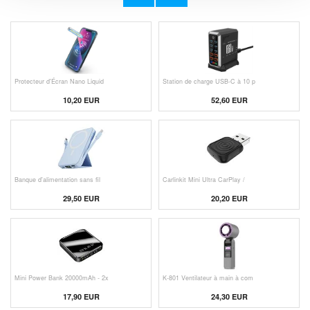
23,00 EUR
11,50 EUR
Protecteur d'Écran Nano Liquid
Station de charge USB-C à 10 p
10,20 EUR
52,60 EUR
Banque d'alimentation sans fil
Carlinkit Mini Ultra CarPlay /
29,50 EUR
20,20 EUR
Mini Power Bank 20000mAh - 2x
K-801 Ventilateur à main à com
17,90 EUR
24,30 EUR