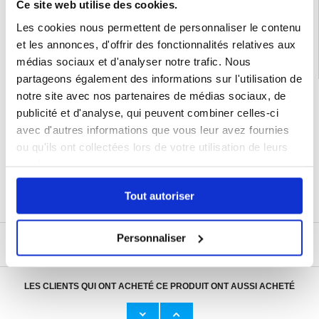
Ce site web utilise des cookies.
Catégories associées:
Accessoires Bluetooth
,
Montre connectée
,
Bracelet
montre connectée
Les cookies nous permettent de personnaliser le contenu
et les annonces, d'offrir des fonctionnalités relatives aux
médias sociaux et d'analyser notre trafic. Nous
partageons également des informations sur l'utilisation de
notre site avec nos partenaires de médias sociaux, de
LIVRAISON RAPIDE
publicité et d'analyse, qui peuvent combiner celles-ci
7 % DE RÉDUCTION
POUR LES MEMBRES DU CLUB24
avec d'autres informations que vous leur avez fournies
CHAT EN DIRECT :
ou qu'ils ont collectées lors de votre utilisation de leurs
LUN - VEN 10H - 22H
services.
POLITIQUE DE RETOUR DE 30 JOURS
PLUS DE 8 000 000 DE CLIENTS
Tout autoriser
SATISFAITS
Personnaliser
ÉCRIRE UN AVIS
LES CLIENTS QUI ONT ACHETÉ CE PRODUIT ONT AUSSI ACHETÉ
Adaptateur Secteur d'Origine U
Câble Apple Lightning d'Origin