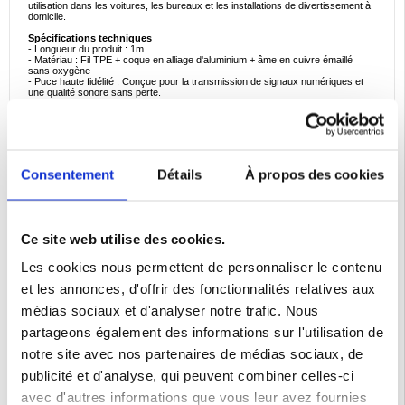
utilisation dans les voitures, les bureaux et les installations de divertissement à
domicile.
Spécifications techniques
- Longueur du produit : 1m
- Matériau : Fil TPE + coque en alliage d'aluminium + âme en cuivre émaillé
sans oxygène
- Puce haute fidélité : Conçue pour la transmission de signaux numériques et
une qualité sonore sans perte.
- Compatible avec :
- Smartphones et tablettes : Huawei, Xiaomi, OPPO, vivo, Samsung, etc.
- Appareils audio : Voitures, haut-parleurs, casques, lecteurs MP3, radios,
télévisions, DVD et ordinateurs portables
Scénarios d'utilisation idéaux
- Connectivité audio pour voiture - Profitez d'une lecture musicale de haute
Consentement
Détails
À propos des cookies
qualité depuis votre smartphone sur votre système stéréo de voiture.
- Casques et haut-parleurs - Connectez votre téléphone Type-C à un casque
filaire ou à des haut-parleurs externes en toute simplicité.
- Divertissement à domicile - Utilisez-le avec des téléviseurs, des DVD et des
systèmes audio pour une expérience audio immersive.
- Utilisation professionnelle et en studio - Convient au podcasting, à la
Ce site web utilise des cookies.
production musicale et au travail audio professionnel.
Les cookies nous permettent de personnaliser le contenu
- Transmission audio numérique transparente - Délivre un son haute fidélité
sans perte et sans interférence.
et les annonces, d'offrir des fonctionnalités relatives aux
- Compatibilité universelle - Fonctionne avec une large gamme d'appareils
Type-C et de systèmes audio.
médias sociaux et d'analyser notre trafic. Nous
- Construction durable et fiable - Coque en aluminium renforcée et âme en
cuivre sans oxygène pour une utilisation durable.
partageons également des informations sur l'utilisation de
- Commodité Plug & Play - Pas besoin d'adaptateurs ou de pilotes
supplémentaires : il suffit de se connecter et de profiter.
notre site avec nos partenaires de médias sociaux, de
Faits intéressants à propos des adaptateurs audio numériques
publicité et d'analyse, qui peuvent combiner celles-ci
- De nombreux smartphones modernes n'intègrent plus de prise 3.5mm, ce qui
rend les adaptateurs Type-C vers 3.5mm essentiels pour l'audio filaire.
avec d'autres informations que vous leur avez fournies
- Les âmes en cuivre sans oxygène réduisent les interférences du signal et