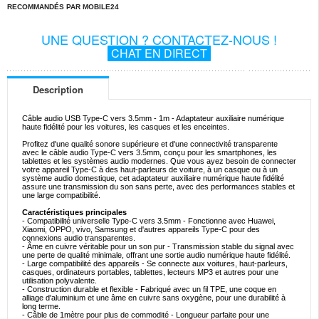
RECOMMANDÉS PAR MOBILE24
UNE QUESTION ? CONTACTEZ-NOUS !
CHAT EN DIRECT
Description
Câble audio USB Type-C vers 3.5mm - 1m - Adaptateur auxiliaire numérique
haute fidélité pour les voitures, les casques et les enceintes.
Profitez d'une qualité sonore supérieure et d'une connectivité transparente
avec le câble audio Type-C vers 3.5mm, conçu pour les smartphones, les
tablettes et les systèmes audio modernes. Que vous ayez besoin de connecter
votre appareil Type-C à des haut-parleurs de voiture, à un casque ou à un
système audio domestique, cet adaptateur auxiliaire numérique haute fidélité
assure une transmission du son sans perte, avec des performances stables et
une large compatibilité.
Caractéristiques principales
- Compatibilité universelle Type-C vers 3.5mm - Fonctionne avec Huawei,
Xiaomi, OPPO, vivo, Samsung et d'autres appareils Type-C pour des
connexions audio transparentes.
- Âme en cuivre véritable pour un son pur - Transmission stable du signal avec
une perte de qualité minimale, offrant une sortie audio numérique haute fidélité.
- Large compatibilité des appareils - Se connecte aux voitures, haut-parleurs,
casques, ordinateurs portables, tablettes, lecteurs MP3 et autres pour une
utilisation polyvalente.
- Construction durable et flexible - Fabriqué avec un fil TPE, une coque en
alliage d'aluminium et une âme en cuivre sans oxygène, pour une durabilité à
long terme.
- Câble de 1mètre pour plus de commodité - Longueur parfaite pour une