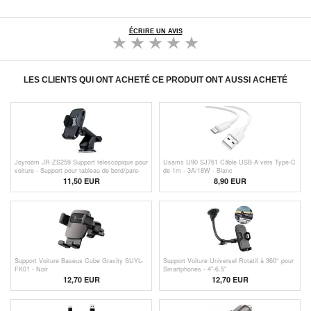
ÉCRIRE UN AVIS
LES CLIENTS QUI ONT ACHETÉ CE PRODUIT ONT AUSSI ACHETÉ
Joyroom JR-ZS259 Support télescopique pour
Usams U90 SJ761 Câble USB-A vers Type-C
voiture - Support pour tableau de bord/pare-
de 1m - 3A/18W - Blanc
brise - 4.7"-6.9" - Noir
11,50 EUR
8,90 EUR
Support Voiture Baseus Cube Gravity SUYL-
Support Voiture Universel Rotatif à 360° pour
FK01 - Noir
Smartphones - 4"-6.5"
12,70 EUR
12,70 EUR