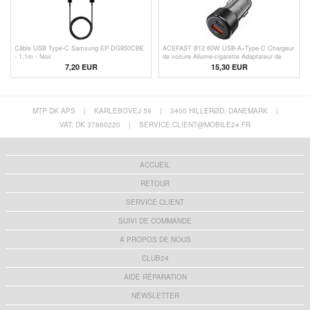
Câble USB Type-C Samsung EP-DG950CBE
ACEFAST B12 60W USB-A+Type-C Chargeur
- 1.1m - Noir
de voiture Allume-cigarette Adaptateur de
charge rapide pour téléphone
7,20 EUR
15,30 EUR
MTP DK APS
|
KARLEBOVEJ 59
|
3400 HILLERØD, DANEMARK
|
VAT: DK 37860220
|
SERVICE.CLIENT@MOBILE24.FR
ACCUEIL
RETOUR
SERVICE CLIENT
SUIVI DE COMMANDE
A PROPOS DE NOUS
CLUB24
AIDE RÉPARATION
NEWSLETTER