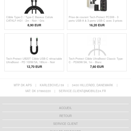
Câble Type-C / Type-C Baseus Cafule
Prise de courant Tech-Protect PC3X6 - 3
CATKLF-HG1 - 2m - Noir / Gris
ports USB-A & 3 ports USB-C avec 3 prises
électriques, 200cm - Noir
8,90 EUR
16,20
EUR
Tech-Protect UB20T Câble USB-C rétractable
Tech-Protect Câble UltraBoost Classic Type-
UltraBoost - PD 100W/5A, 180cm - Noir
C - PD60W/3A, 1m - Blanc
12,70 EUR
7,60 EUR
MTP DK APS
|
KARLEBOVEJ 59
|
3400 HILLERØD, DANEMARK
|
VAT: DK 37860220
|
SERVICE.CLIENT@MOBILE24.FR
ACCUEIL
RETOUR
SERVICE CLIENT