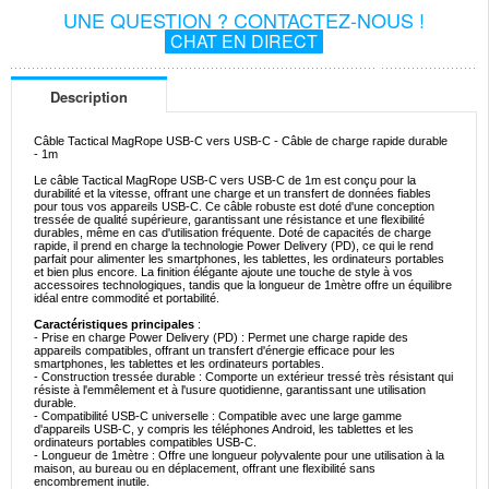
UNE QUESTION ? CONTACTEZ-NOUS !
CHAT EN DIRECT
Description
Câble Tactical MagRope USB-C vers USB-C - Câble de charge rapide durable
- 1m
Le câble Tactical MagRope USB-C vers USB-C de 1m est conçu pour la
durabilité et la vitesse, offrant une charge et un transfert de données fiables
pour tous vos appareils USB-C. Ce câble robuste est doté d'une conception
tressée de qualité supérieure, garantissant une résistance et une flexibilité
durables, même en cas d'utilisation fréquente. Doté de capacités de charge
rapide, il prend en charge la technologie Power Delivery (PD), ce qui le rend
parfait pour alimenter les smartphones, les tablettes, les ordinateurs portables
et bien plus encore. La finition élégante ajoute une touche de style à vos
accessoires technologiques, tandis que la longueur de 1mètre offre un équilibre
idéal entre commodité et portabilité.
Caractéristiques principales
:
- Prise en charge Power Delivery (PD) : Permet une charge rapide des
appareils compatibles, offrant un transfert d'énergie efficace pour les
smartphones, les tablettes et les ordinateurs portables.
- Construction tressée durable : Comporte un extérieur tressé très résistant qui
résiste à l'emmêlement et à l'usure quotidienne, garantissant une utilisation
durable.
- Compatibilité USB-C universelle : Compatible avec une large gamme
d'appareils USB-C, y compris les téléphones Android, les tablettes et les
ordinateurs portables compatibles USB-C.
- Longueur de 1mètre : Offre une longueur polyvalente pour une utilisation à la
maison, au bureau ou en déplacement, offrant une flexibilité sans
encombrement inutile.