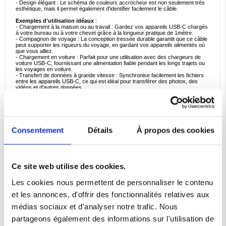
- Design élégant : Le schéma de couleurs accrocheur est non seulement très
esthétique, mais il permet également d'identifier facilement le câble.
Exemples d'utilisation idéaux
:
- Chargement à la maison ou au travail : Gardez vos appareils USB-C chargés
à votre bureau ou à votre chevet grâce à la longueur pratique de 1mètre.
- Compagnon de voyage : La conception tressée durable garantit que ce câble
peut supporter les rigueurs du voyage, en gardant vos appareils alimentés où
que vous alliez.
- Chargement en voiture : Parfait pour une utilisation avec des chargeurs de
voiture USB-C, fournissant une alimentation fiable pendant les longs trajets ou
les voyages en voiture.
- Transfert de données à grande vitesse : Synchronise facilement les fichiers
entre les appareils USB-C, ce qui est idéal pour transférer des photos, des
vidéos et d'autres données.
- Mises sous tension rapides : Associez-le à un chargeur PD pour une charge
rapide lorsque le temps est compté, afin que vos appareils soient prêts lorsque
vous l'êtes.
Raisons d'acheter
:
- Conçu pour durer : la conception tressée robuste garantit une durabilité
Consentement
Détails
À propos des cookies
accrue, ce qui en fait un excellent investissement pour une utilisation à long
terme.
- Capacité de charge rapide : Grâce à la prise en charge de Power Delivery, ce
câble garantit une charge rapide et efficace pour tous vos appareils
compatibles.
- Portable et pratique : la longueur d'un mètre permet d'équilibrer la portée et la
Ce site web utilise des cookies.
portabilité, ce qui le rend facile à transporter où que vous alliez.
- Élégant et raffiné : La combinaison de couleurs offre un aspect moderne et
distinctif qui se démarque des câbles ordinaires.
Les cookies nous permettent de personnaliser le contenu
- Performances fiables : Fournit une alimentation électrique et un transfert de
données cohérents, garantissant que vos appareils restent chargés et
et les annonces, d'offrir des fonctionnalités relatives aux
connectés lorsque vous en avez le plus besoin.
médias sociaux et d'analyser notre trafic. Nous
Faits intéressants sur le type de produit
:
- Câble tressé Avantages : Les câbles tressés sont privilégiés pour leur
partageons également des informations sur l'utilisation de
durabilité, offrant une résistance supérieure à la flexion et à l'enchevêtrement