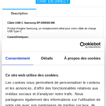
CHAT EN DIRECT
Description
Câble USB-C Samsung EP-DN930CWE
Produit d'origine Samsung, un remplacement idéal pour votre câble de charge
USB Type-C.
Caractéristiques:
- USB Type-A vers USB Type-C
- Prend en charge la synchronisation et le chargement
- Longueur du câble: environ 110cm
Emballage:
Bulk
Consentement
Détails
À propos des cookies
EAN: 5712579123848
Catégories associées:
Accessoires Gaming
,
Accessoires Nitendo
,
Accessoires
Nintendo Switch
,
Câbles USB-c
Ce site web utilise des cookies.
Les cookies nous permettent de personnaliser le contenu
et les annonces, d'offrir des fonctionnalités relatives aux
médias sociaux et d'analyser notre trafic. Nous
LIVRAISON RAPIDE
partageons également des informations sur l'utilisation de
7 % DE RÉDUCTION
POUR LES MEMBRES DU CLUB24
notre site avec nos partenaires de médias sociaux, de