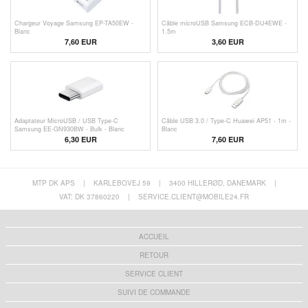
Chargeur Voyage Samsung EP-TA50EW -
Câble microUSB Samsung ECB-DU4EWE -
Blanc
1.5m
7,60 EUR
3,60
EUR
Adaptateur MicroUSB / USB Type-C
Câble USB 3.0 / Type-C Huawei AP51 - 1m -
Samsung EE-GN930BW - Bulk - Blanc
Blanc
6,30 EUR
7,60 EUR
MTP DK APS
|
KARLEBOVEJ 59
|
3400 HILLERØD, DANEMARK
|
VAT: DK 37860220
|
SERVICE.CLIENT@MOBILE24.FR
ACCUEIL
RETOUR
SERVICE CLIENT
SUIVI DE COMMANDE