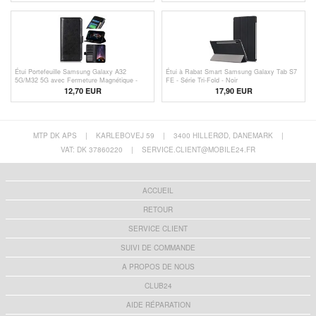
Étui Portefeuille Samsung Galaxy A32
Étui à Rabat Smart Samsung Galaxy Tab S7
5G/M32 5G avec Fermeture Magnétique -
FE - Série Tri-Fold - Noir
Noir
12,70 EUR
17,90 EUR
MTP DK APS
|
KARLEBOVEJ 59
|
3400 HILLERØD, DANEMARK
|
VAT: DK 37860220
|
SERVICE.CLIENT@MOBILE24.FR
ACCUEIL
RETOUR
SERVICE CLIENT
SUIVI DE COMMANDE
A PROPOS DE NOUS
CLUB24
AIDE RÉPARATION