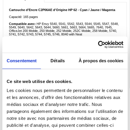
Cartouche d’Encre C2P06AE d'Origine HP 62 - Cyan / Jaune / Magenta
Capacité: 165 pages
Compatible avec:
HP Envy 5540, 5541, 5542, 5543, 5544, 5545, 5547, 5548,
5549, 5640, 5642, 5643, 5644, 5660, 5661, 5663, 5664, 5665, 7640, 7645,
OfficeJet 200 Mobile, 250 Mobile, 252 Mobile, 252C Mobile, 258 Mobile, 5740,
5741, 5742, 5743, 5744, 5745, 5746, 8040 with Neat
Emballage:
Euroblister
EAN: 888793376775
Consentement
Détails
À propos des cookies
Catégories associées:
Cartouche d'encre HP
Ce site web utilise des cookies.
Les cookies nous permettent de personnaliser le contenu
LIVRAISON RAPIDE
et les annonces, d'offrir des fonctionnalités relatives aux
7 % DE RÉDUCTION
médias sociaux et d'analyser notre trafic. Nous
POUR LES MEMBRES DU CLUB24
partageons également des informations sur l'utilisation de
CHAT EN DIRECT :
notre site avec nos partenaires de médias sociaux, de
LUN - VEN 10H - 22H
publicité et d'analyse, qui peuvent combiner celles-ci
POLITIQUE DE RETOUR DE 30 JOURS