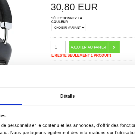
30,80
EUR
SÉLECTIONNEZ LA
COULEUR
IL RESTE SEULEMENT 1 PRODUIT!
RECOMMANDÉS PAR MOBILE24
Détails
 ? CONTACTEZ-NOUS !
CHAT EN DIRECT
ies.
e personnaliser le contenu et les annonces, d'offrir des fonctio
rafic. Nous partageons également des informations sur l'utilisati