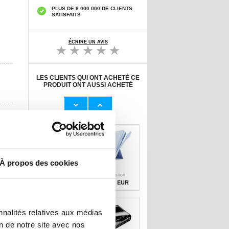
PLUS DE 8 000 000 DE CLIENTS
SATISFAITS
ÉCRIRE UN AVIS
LES CLIENTS QUI ONT ACHETÉ CE
PRODUIT ONT AUSSI ACHETÉ
Adaptateur
Câble Apple
Secteur d'Origine
Lightning d'Origin
U
23,00 EUR
11,50 EUR
À propos des cookies
Protecteur
Banque
d'Écran Nano
d'alimentation
Liquid
sans fil
10,20 EUR
29,50 EUR
nnalités relatives aux médias
on de notre site avec nos