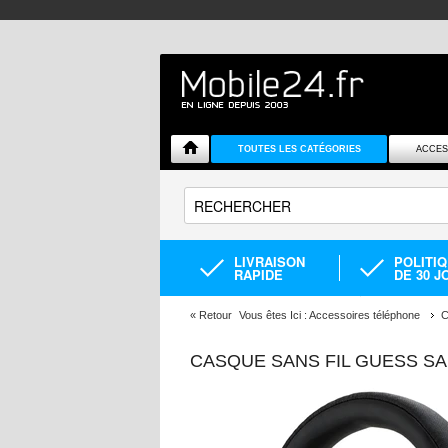
TOUTES LES CATÉGORIES
ACCES
LIVRAISON
POLITI
RAPIDE
DE 30 J
«
Retour
Vous êtes Ici :
Accessoires téléphone
C
CASQUE SANS FIL GUESS S