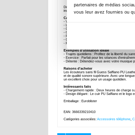
partenaires de médias sociaux
Découvrez une nouvelle dimension de l'écoute av
incroyable liberté de mouvement et une qualité d
vous leur avez fournies ou qu'
Caractéristiques et spécifications clés
- Version Bluetooth 5.3 : Assure une connexion s
- Longue durée de vie de la batterie : Profitez d
- Chargement rapide : Recharge complète en se
- Qualité sonore supérieure : Son riche et équil
- Prise en charge des cartes microSD : Jouez de
- Chargement USB-C : Chargement pratique et r
- Résistance à l'eau : Classement IPX4 pour la rés
Exemples d'utilisation idéale
- Trajets quotidiens : Profitez de la liberté du san
- Exercice : Parfait pour les séances d'entraîne
- Détente : Détendez-vous avec votre musique pr
Raisons d'acheter
Les écouteurs sans fil Guess Saffiano PU Leathe
et de qualité sonore supérieure. Avec une longue
un excellent choix pour un usage quotidien.
Intéressants faits
- Chargement rapide : Deux heures de charge suff
- Design élégant : Le cuir PU Saffiano et le log
Emballage : Euroblister
EAN: 3666339210410
Catégories associées:
Accessoires téléphone
,
C