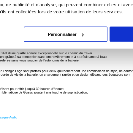
, de publicité et d'analyse, qui peuvent combiner celles-ci avec
ec les écouteurs sans fil Guess Saffiano Triangle Logo. Ces écouteurs élégants offrent une
e son exceptionnelle, ce qui les rend parfaits pour tous les amateurs de musique.
ils ont collectées lors de votre utilisation de leurs services.
table avec une portée allant jusqu'à 10 mètres.
e 32 heures d'écoute sans fil avec une seule charge.
ulement 2 heures.
ibré avec une réponse en fréquence de 20 Hz à 20 kHz et une sensibilité de 109 dB.
Personnaliser
 la musique directement à partir d'une carte microSD.
apide.
istance à la sueur et à l'eau.
s fil et d'une qualité sonore exceptionnelle sur le chemin du travail.
ment grâce à sa conception sans enchevêtrement et à sa résistance à l'eau.
éférée sans vous soucier de l'autonomie de la batterie.
r Triangle Logo sont parfaits pour ceux qui recherchent une combinaison de style, de confor
 durée de vie de la batterie, un chargement rapide et un design élégant, ces écouteurs sont
isent pour offrir jusqu'à 32 heures d'écoute.
o emblématique de Guess ajoutent une touche de sophistication.
asque Audio