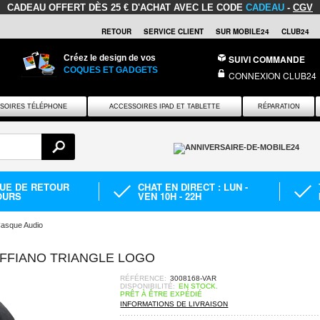
CADEAU OFFERT
DÈS 25 € D'ACHAT AVEC LE CODE
CADEAU
-
CGV
RETOUR
SERVICE CLIENT
SUR MOBILE24
CLUB24
Créez le design de vos
SUIVI COMMANDE
COQUES ET GADGETS
CONNEXION CLUB24
SOIRES TÉLÉPHONE
ACCESSOIRES IPAD ET TABLETTE
RÉPARATION
QUE DE RETOUR
CHAT EN DIRECT : LUN -
OURS
VEN 10H - 22H
asque Audio
AFFIANO TRIANGLE LOGO
RÉFÉRENCE:
3008168-VAR
DISPONIBILITÉ:
EN STOCK.
PRÊT À ÊTRE EXPÉDIÉ
INFORMATIONS DE LIVRAISON