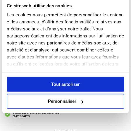
Le remplacement des vieilles oreillettes améliore non seulement le confort, mais
Ce site web utilise des cookies.
aussi l'isolation sonore, ce qui permet une expérience d'écoute plus immersive.
Améliorez votre casque Sony avec ces oreillettes de remplacement dès
Les cookies nous permettent de personnaliser le contenu
aujourd'hui !
et les annonces, d'offrir des fonctionnalités relatives aux
Emballage : En vrac
médias sociaux et d'analyser notre trafic. Nous
EAN: 5714122487209
partageons également des informations sur l'utilisation de
Catégories associées:
Accessoires téléphone
,
AirPods et accessoires
notre site avec nos partenaires de médias sociaux, de
publicité et d'analyse, qui peuvent combiner celles-ci
avec d'autres informations que vous leur avez fournies
ou qu'ils ont collectées lors de votre utilisation de leurs
services.
LIVRAISON RAPIDE
7 % DE RÉDUCTION
Tout autoriser
POUR LES MEMBRES DU CLUB24
CHAT EN DIRECT :
LUN - VEN 10H - 22H
Personnaliser
POLITIQUE DE RETOUR DE 30 JOURS
PLUS DE 8 000 000 DE CLIENTS
SATISFAITS