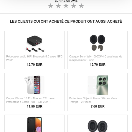
ÉCRIRE UN AVIS
LES CLIENTS QUI ONT ACHETÉ CE PRODUIT ONT AUSSI ACHETÉ
Récepteur audio HiFi Bluetooth 5.0 avec NFC
Casque Sony WH-1000XM4 Coussinets de
WB11
remplacement - noir
12,70
EUR
12,70 EUR
Coque iPhone 16 Pro Max en TPU avec
Protecteur Objectif Honor X6b en Verre
Protecteur d’Écran - 9H - Saii 2-en-1
Trempé - 2 Pièces.
11,50 EUR
7,60 EUR