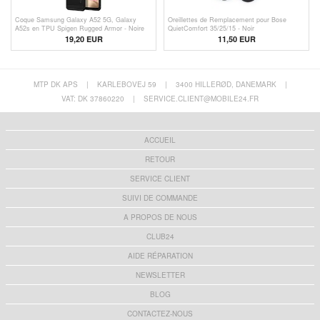
Coque Samsung Galaxy A52 5G, Galaxy
Oreillettes de Remplacement pour Bose
A52s en TPU Spigen Rugged Armor - Noire
QuietComfort 35/25/15 - Noir
19,20 EUR
11,50 EUR
MTP DK APS
|
KARLEBOVEJ 59
|
3400 HILLERØD, DANEMARK
|
VAT: DK 37860220
|
SERVICE.CLIENT@MOBILE24.FR
ACCUEIL
RETOUR
SERVICE CLIENT
SUIVI DE COMMANDE
A PROPOS DE NOUS
CLUB24
AIDE RÉPARATION
NEWSLETTER
BLOG
CONTACTEZ-NOUS