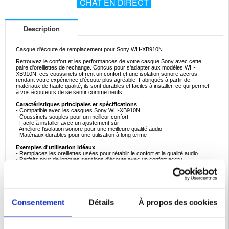
CHAT EN DIRECT
Description
Casque d'écoute de remplacement pour Sony WH-XB910N
Retrouvez le confort et les performances de votre casque Sony avec cette
paire d'oreillettes de rechange. Conçus pour s'adapter aux modèles WH-
XB910N, ces coussinets offrent un confort et une isolation sonore accrus,
rendant votre expérience d'écoute plus agréable. Fabriqués à partir de
matériaux de haute qualité, ils sont durables et faciles à installer, ce qui permet
à vos écouteurs de se sentir comme neufs.
Caractéristiques principales et spécifications
- Compatible avec les casques Sony WH-XB910N
- Coussinets souples pour un meilleur confort
- Facile à installer avec un ajustement sûr
- Améliore l'isolation sonore pour une meilleure qualité audio
- Matériaux durables pour une utilisation à long terme
Exemples d'utilisation idéaux
- Remplacez les oreillettes usées pour rétablir le confort et la qualité audio.
- Parfaits pour de longues sessions d'écoute avec un confort accru
- Idéal pour préserver la longévité et les performances de vos écouteurs
- Idéal pour les audiophiles et les utilisateurs quotidiens
- Améliorez l'expérience de votre casque grâce à une meilleure isolation sonore
Raisons de l'achat
Ces oreillettes de remplacement sont essentielles pour tous ceux qui cherchent
Consentement
Détails
À propos des cookies
à restaurer le confort et la qualité sonore de leurs écouteurs Sony. Grâce à leur
facilité d'installation et à leur conception durable, ils constituent un moyen
rentable de maintenir les performances de votre casque à leur meilleur niveau.
Intéressants faits