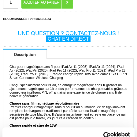
RECOMMANDÉS PAR MOBILE24
UNE QUESTION ? CONTACTEZ-NOUS !
CHAT EN DIRECT
Description
Chargeur magnétique sans fil pour iPad Air 11 (2025), iPad Air 11 (2024), iPad
Air (2022), iPad Air (2020), iPad Pro 11 (2022), iPad Pro 11 (2021), iPad Pro 11
(2020), iPad Pro 11 (2018) - Pad de charge rapide 18W avec câble USB-C, PIN
Smart Connector Wireless Charging
Conçu spécialement pour l'iPad, ce chargeur magnétique sans fil garantit un
ajustement magnétique parfait et des performances de charge stables grâce au
connecteur intelligent PIN, offrant ainsi une expérience de charge sans fil de
nouvelle génération.
Charge sans fil magnétique révolutionnaire
Premier chargeur magnétique sans fil pour iPad au monde, ce design innovant
remplace le chargement traditionnel par câble par une fixation magnétique
sécurisée de type MagSafe. Il s'aligne instantanément et reste en place, ce qui
est parfait pour le travail, les jeux et la création de contenu.
Charge rapide et sûre de 18W
Fournissant jusqu'à 18W de puissance à grande vitesse, ce chargeur peut faire
passer votre iPad de 0 à 40 % en seulement une heure, tout en maintenant une
température de fonctionnement inférieure à 37 °C pour des performances