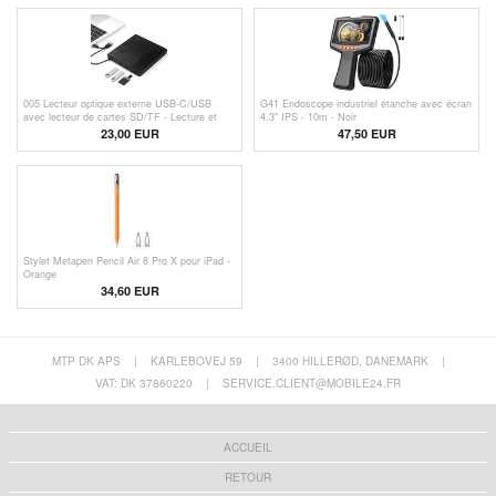
005 Lecteur optique externe USB-C/USB
G41 Endoscope industriel étanche avec écran
avec lecteur de cartes SD/TF - Lecture et
4.3" IPS - 10m - Noir
gravure de CD/DVD
23,00
EUR
47,50 EUR
Stylet Metapen Pencil Air 8 Pro X pour iPad -
Orange
34,60 EUR
MTP DK APS
|
KARLEBOVEJ 59
|
3400 HILLERØD, DANEMARK
|
VAT: DK 37860220
|
SERVICE.CLIENT@MOBILE24.FR
ACCUEIL
RETOUR