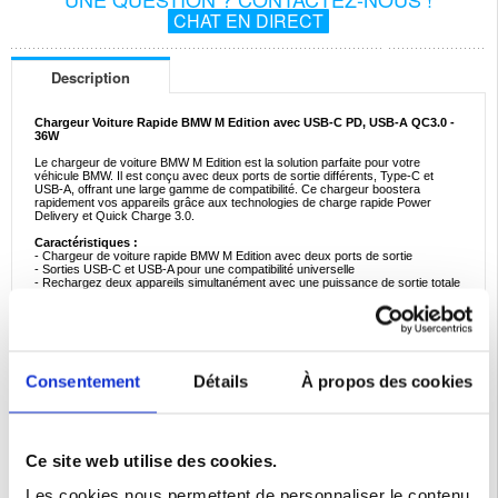
CHAT EN DIRECT
Description
Chargeur Voiture Rapide BMW M Edition avec USB-C PD, USB-A QC3.0 -
36W
Le chargeur de voiture BMW M Edition est la solution parfaite pour votre
véhicule BMW. Il est conçu avec deux ports de sortie différents, Type-C et
USB-A, offrant une large gamme de compatibilité. Ce chargeur boostera
rapidement vos appareils grâce aux technologies de charge rapide Power
Delivery et Quick Charge 3.0.
Caractéristiques :
- Chargeur de voiture rapide BMW M Edition avec deux ports de sortie
- Sorties USB-C et USB-A pour une compatibilité universelle
- Rechargez deux appareils simultanément avec une puissance de sortie totale
de 36W
- Prend en charge les protocoles de charge rapide Power Delivery et Quick
Charge 3.0
- La charge de voiture BMW M Edition offre également une charge totalement
sûre
Spécifications :
Consentement
Détails
À propos des cookies
- Puissance d'entrée: cc 12V-24V
- Sortie USB-C : CC 5V/3A, 9V/2A, 12V/1.5A
- Sortie USB-A : CC 3.6-6.5V/3A, 6.5-9V/2A, 9-12V/1.5A
- Puissance de sortie totale : 36W
Emballage:
Euroblister
Ce site web utilise des cookies.
Les cookies nous permettent de personnaliser le contenu
EAN: 3666339122485