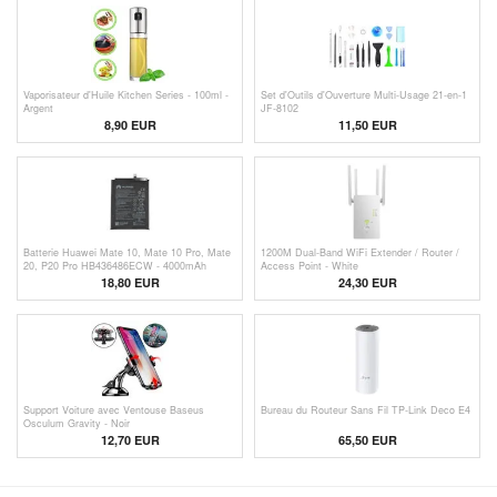
Vaporisateur d'Huile Kitchen Series - 100ml -
Set d'Outils d'Ouverture Multi-Usage 21-en-1
Argent
JF-8102
8,90
EUR
11,50 EUR
Batterie Huawei Mate 10, Mate 10 Pro, Mate
1200M Dual-Band WiFi Extender / Router /
20, P20 Pro HB436486ECW - 4000mAh
Access Point - White
18,80 EUR
24,30 EUR
Support Voiture avec Ventouse Baseus
Bureau du Routeur Sans Fil TP-Link Deco E4
Osculum Gravity - Noir
12,70 EUR
65,50
EUR