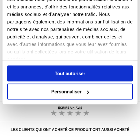
et les annonces, d'offrir des fonctionnalités relatives aux
Catégories associées:
Accessoires téléphone
,
Accessoires Pour Voiture
,
Chargeur De Voiture
médias sociaux et d'analyser notre trafic. Nous
partageons également des informations sur l'utilisation de
notre site avec nos partenaires de médias sociaux, de
publicité et d'analyse, qui peuvent combiner celles-ci
avec d'autres informations que vous leur avez fournies
LIVRAISON RAPIDE
ou qu'ils ont collectées lors de votre utilisation de leurs
7 % DE RÉDUCTION
services.
POUR LES MEMBRES DU CLUB24
CHAT EN DIRECT :
LUN - VEN 10H - 22H
Tout autoriser
POLITIQUE DE RETOUR DE 30 JOURS
PLUS DE 8 000 000 DE CLIENTS
Personnaliser
SATISFAITS
ÉCRIRE UN AVIS
LES CLIENTS QUI ONT ACHETÉ CE PRODUIT ONT AUSSI ACHETÉ