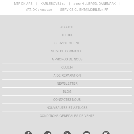
MTP DK APS
|
KARLEBOVEJ 59
|
3400 HILLERØD, DANEMARK
|
VAT: DK 37860220
|
SERVICE.CLIENT@MOBILE24.FR
ACCUEIL
RETOUR
SERVICE CLIENT
SUIVI DE COMMANDE
A PROPOS DE NOUS
CLUB24
AIDE RÉPARATION
NEWSLETTER
BLOG
CONTACTEZ-NOUS
NOUVEAUTÉS ET ASTUCES
CONDITIONS GÉNÉRALES DE VENTE