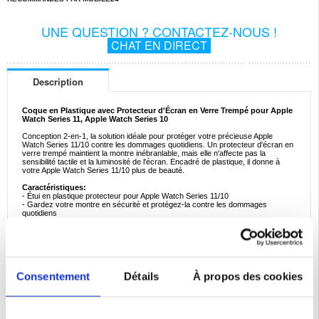
UNE QUESTION ? CONTACTEZ-NOUS !
CHAT EN DIRECT
Description
Coque en Plastique avec Protecteur d'Écran en Verre Trempé pour Apple
Watch Series 11, Apple Watch Series 10
Conception 2-en-1, la solution idéale pour protéger votre précieuse Apple
Watch Series 11/10 contre les dommages quotidiens. Un protecteur d'écran en
verre trempé maintient la montre inébranlable, mais elle n'affecte pas la
sensibilité tactile et la luminosité de l'écran. Encadré de plastique, il donne à
votre Apple Watch Series 11/10 plus de beauté.
Caractéristiques:
- Étui en plastique protecteur pour Apple Watch Series 11/10
- Gardez votre montre en sécurité et protégez-la contre les dommages
quotidiens
- Le protecteur d'écran n'affecte pas la luminosité et la sensibilité tactile
- Il convient parfaitement à votre Apple Watch Series 11/10 - Installation rapide
et facile
- Le boîtier est en plastique durable avec un protecteur d'écran en verre trempé
intégré
Compatibilité:
Apple Watch Series 11, Apple Watch Series 10
Consentement
Détails
À propos des cookies
Emballage:
Euroblister
EAN: 5714122477972