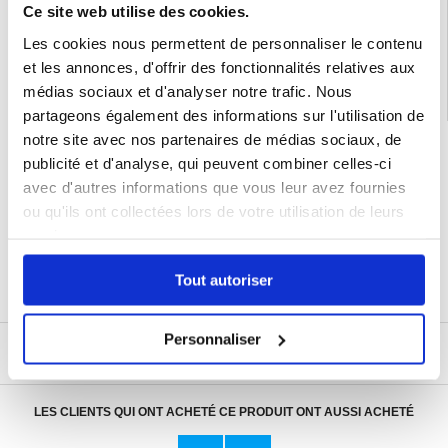
Ce site web utilise des cookies.
Catégories associées:
Accessoires Bluetooth
,
Montre connectée
,
Accessoires
Apple Watch
,
Coque Apple Watch
Les cookies nous permettent de personnaliser le contenu
et les annonces, d'offrir des fonctionnalités relatives aux
médias sociaux et d'analyser notre trafic. Nous
partageons également des informations sur l'utilisation de
notre site avec nos partenaires de médias sociaux, de
LIVRAISON RAPIDE
publicité et d'analyse, qui peuvent combiner celles-ci
7 % DE RÉDUCTION
avec d'autres informations que vous leur avez fournies
POUR LES MEMBRES DU CLUB24
ou qu'ils ont collectées lors de votre utilisation de leurs
CHAT EN DIRECT :
LUN - VEN 10H - 22H
services.
POLITIQUE DE RETOUR DE 30 JOURS
PLUS DE 8 000 000 DE CLIENTS
Tout autoriser
SATISFAITS
Personnaliser
ÉCRIRE UN AVIS
LES CLIENTS QUI ONT ACHETÉ CE PRODUIT ONT AUSSI ACHETÉ
Adaptateur Secteur d'Origine U
Câble Apple Lightning d'Origin