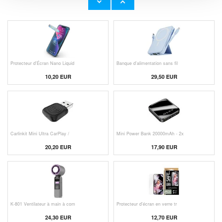
23,00 EUR
11,50 EUR
Protecteur d'Écran Nano Liquid
Banque d'alimentation sans fil
10,20 EUR
29,50 EUR
Carlinkit Mini Ultra CarPlay /
Mini Power Bank 20000mAh - 2x
20,20 EUR
17,90 EUR
K-801 Ventilateur à main à com
Protecteur d'écran en verre tr
24,30 EUR
12,70 EUR