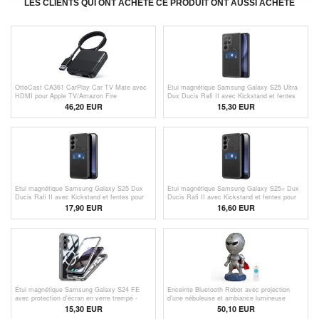
LES CLIENTS QUI ONT ACHETÉ CE PRODUIT ONT AUSSI ACHETÉ
OttoCast CA361 CarPlay Car TV Mate avec
Etui magnétique Samsung Galaxy S25 Ultra
HDMI pour Apple TV/Amazon Fire
Dux Ducis Rafi II avec Kickstand et fentes
TV/Nintendo
pour cartes - Noir
46,20 EUR
15,30 EUR
Etui magnétique Samsung Galaxy S25 Dux
Etui magnétique Samsung Galaxy S25+ Dux
Ducis Rafi II avec Kickstand et fentes pour
Ducis Rafi II avec Kickstand et fentes pour
cartes - Noir
cartes - Noir
17,90 EUR
16,60 EUR
Étui magnétique Samsung Galaxy S24 FE
Enceinte Bluetooth Robot avec projection
avec protection d'écran en verre trempé -
d'une nébuleuse et ambiance lumineuse
Compatible MagSafe - Gris
nocturne
15,30 EUR
50,10 EUR