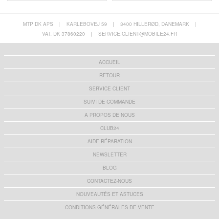
MTP DK APS
|
KARLEBOVEJ 59
|
3400 HILLERØD, DANEMARK
|
VAT: DK 37860220
|
SERVICE.CLIENT@MOBILE24.FR
ACCUEIL
RETOUR
SERVICE CLIENT
SUIVI DE COMMANDE
A PROPOS DE NOUS
CLUB24
AIDE RÉPARATION
NEWSLETTER
BLOG
CONTACTEZ-NOUS
NOUVEAUTÉS ET ASTUCES
CONDITIONS GÉNÉRALES DE VENTE