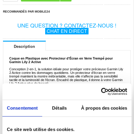
RECOMMANDÉS PAR MOBILE24
UNE QUESTION ? CONTACTEZ-NOUS !
CHAT EN DIRECT
Description
Coque en Plastique avec Protecteur d'Écran en Verre Trempé pour
Garmin Lily 2 Active
Conception 2-en-1, la solution idéale pour protéger votre précieuse Garmin Lily
2 Active contre les dommages quotidiens. Un protecteur d'écran en verre
trempé maintient la montre inébranlable, mais elle n'affecte pas la sensibilité
tactile et la luminosité de l'écran. Encadré de plastique, il donne à votre Garmin
Lily 2 Active plus de beauté.
Caractéristiques:
- Étui en plastique protecteur pour Garmin Lily 2 Active
- Gardez votre montre en sécurité et protégez-la contre les dommages
quotidiens
- Le protecteur d'écran n'affecte pas la luminosité et la sensibilité tactile
Consentement
Détails
À propos des cookies
- Il convient parfaitement à votre Garmin Lily 2 Active - Installation rapide et
facile
- Le boîtier est en plastique durable avec un protecteur d'écran en verre trempé
intégré
Compatibilité:
Garmin Lily 2 Active
Ce site web utilise des cookies.
Emballage:
Euroblister