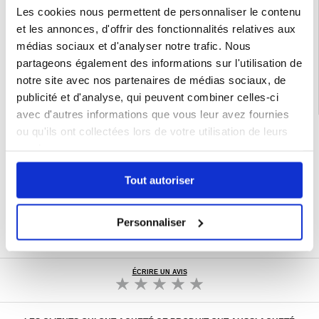
Les cookies nous permettent de personnaliser le contenu
EAN: 5714122501585
et les annonces, d'offrir des fonctionnalités relatives aux
Catégories associées:
Accessoires Bluetooth
,
Montre connectée
,
Accessoires
médias sociaux et d'analyser notre trafic. Nous
pour montres connectées
partageons également des informations sur l'utilisation de
notre site avec nos partenaires de médias sociaux, de
publicité et d'analyse, qui peuvent combiner celles-ci
avec d'autres informations que vous leur avez fournies
ou qu'ils ont collectées lors de votre utilisation de leurs
LIVRAISON RAPIDE
services.
7 % DE RÉDUCTION
POUR LES MEMBRES DU CLUB24
Tout autoriser
CHAT EN DIRECT :
LUN - VEN 10H - 22H
POLITIQUE DE RETOUR DE 30 JOURS
Personnaliser
PLUS DE 8 000 000 DE CLIENTS
SATISFAITS
ÉCRIRE UN AVIS