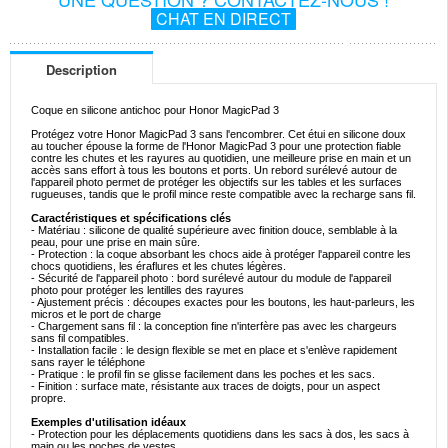
CHAT EN DIRECT
Description
Coque en silicone antichoc pour Honor MagicPad 3
Protégez votre Honor MagicPad 3 sans l'encombrer. Cet étui en silicone doux
au toucher épouse la forme de l'Honor MagicPad 3 pour une protection fiable
contre les chutes et les rayures au quotidien, une meilleure prise en main et un
accès sans effort à tous les boutons et ports. Un rebord surélevé autour de
l'appareil photo permet de protéger les objectifs sur les tables et les surfaces
rugueuses, tandis que le profil mince reste compatible avec la recharge sans fil.
Caractéristiques et spécifications clés
- Matériau : silicone de qualité supérieure avec finition douce, semblable à la
peau, pour une prise en main sûre.
- Protection : la coque absorbant les chocs aide à protéger l'appareil contre les
chocs quotidiens, les éraflures et les chutes légères.
- Sécurité de l'appareil photo : bord surélevé autour du module de l'appareil
photo pour protéger les lentilles des rayures
- Ajustement précis : découpes exactes pour les boutons, les haut-parleurs, les
micros et le port de charge
- Chargement sans fil : la conception fine n'interfère pas avec les chargeurs
sans fil compatibles.
- Installation facile : le design flexible se met en place et s'enlève rapidement
sans rayer le téléphone
- Pratique : le profil fin se glisse facilement dans les poches et les sacs.
- Finition : surface mate, résistante aux traces de doigts, pour un aspect
propre.
Exemples d'utilisation idéaux
- Protection pour les déplacements quotidiens dans les sacs à dos, les sacs à
main ou les poches de vestes