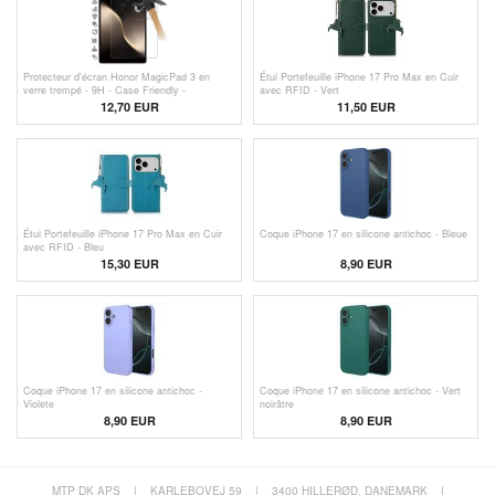
Protecteur d'écran Honor MagicPad 3 en
Étui Portefeuille iPhone 17 Pro Max en Cuir
verre trempé - 9H - Case Friendly -
avec RFID - Vert
Transparente
12,70 EUR
11,50
EUR
Étui Portefeuille iPhone 17 Pro Max en Cuir
Coque iPhone 17 en silicone antichoc - Bleue
avec RFID - Bleu
15,30
EUR
8,90 EUR
Coque iPhone 17 en silicone antichoc -
Coque iPhone 17 en silicone antichoc - Vert
Violete
noirâtre
8,90 EUR
8,90 EUR
MTP DK APS
|
KARLEBOVEJ 59
|
3400 HILLERØD, DANEMARK
|