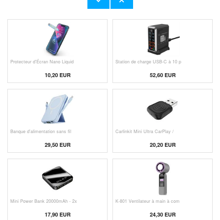
23,00 EUR
11,50 EUR
Protecteur d'Écran Nano Liquid
Station de charge USB-C à 10 p
10,20 EUR
52,60 EUR
Banque d'alimentation sans fil
Carlinkit Mini Ultra CarPlay /
29,50 EUR
20,20 EUR
Mini Power Bank 20000mAh - 2x
K-801 Ventilateur à main à com
17,90 EUR
24,30 EUR