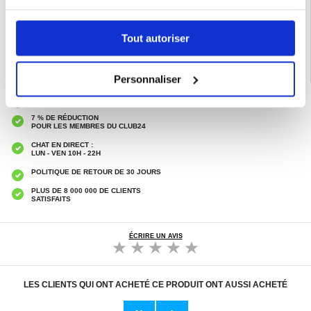
services.
Catégories associées:
Accessoires téléphone
,
Coque & Accessoires Huawei
,
Huawei Mate 70 Coque & Accessoires
Tout autoriser
Personnaliser
LIVRAISON RAPIDE
7 % DE RÉDUCTION
POUR LES MEMBRES DU CLUB24
CHAT EN DIRECT :
LUN - VEN 10H - 22H
POLITIQUE DE RETOUR DE 30 JOURS
PLUS DE 8 000 000 DE CLIENTS
SATISFAITS
ÉCRIRE UN AVIS
LES CLIENTS QUI ONT ACHETÉ CE PRODUIT ONT AUSSI ACHETÉ
Adaptateur Secteur d'Origine U
Câble Apple Lightning d'Origin