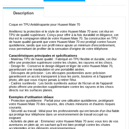
Description
Coque en TPU Antidérapante pour Huawei Mate 70
Améliorez la protection et le style de votre Huawei Mate 70 avec cet étui en
TPU de qualité supérieure. Conçu pour offrir à la fois durabilité et élégance, cet
étui est le compagnon idéal de votre Huawei Mate 70. Sa construction en TPU
de haute qualité garantit que votre Huawei Mate 70 est protégé contre l'usure
quotidienne, tandis que son profil mince ajoute un minimum d'encombrement,
vous permettant de profiter de la sensation d'origine de votre téléphone.
Caractéristiques principales et spécifications
- Matériau TPU de haute qualité : Fabriqué en TPU flexible et durable, cet étui
offre une protection supérieure contre les chutes, les rayures et les chocs.
- Design fin : Conserve le design élégant et léger de votre Huawei Mate 70,
garantissant une manipulation et une portabilité aisées.
- Découpes de précision : Les découpes positionnées avec précision
garantissent un accès transparent à tous les ports, boutons et à l'appareil
photo, afin que vous n'ayez jamais à retirer l'étui.
- Cadres surélevés : Les bords surélevés autour de l'écran et de l'appareil
photo offrent une protection supplémentaire contre les rayures et les chocs
directs sur les surfaces planes.
Exemples d'utilisation idéaux
- Protection quotidienne : Parfait pour une utilisation quotidienne, protégeant
votre Huawei Mate 70 des rayures, des chutes mineures et d'autres risques
courants.
- Sécurité au travail : Idéal pour les professionnels qui ont besoin d'un étui fiable
qui protège leur téléphone dans un environnement de travail occupé ou
exigeant.
- Activités de plein air : Emmenez votre Huawei Mate 70 avec vous lors de vos
aventures en plein air, en sachant qu'il est bien protégé contre les chutes
accidentelles et les éléments environnementaux.