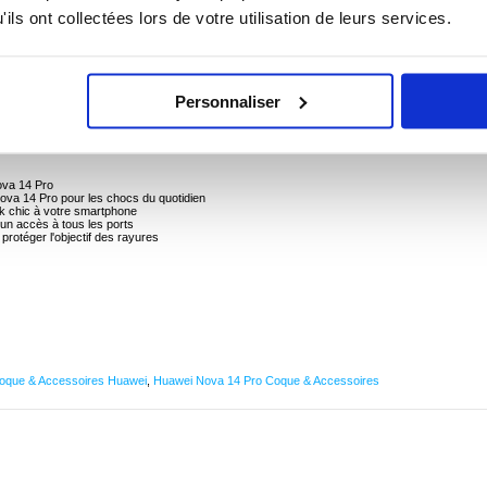
ils ont collectées lors de votre utilisation de leurs services.
 Nova 14 Pro
Personnaliser
ova 14 Pro avec cette coque en TPU fine.
rotège votre Huawei Nova 14 Pro des chutes et des rayures. La texture à l'arrière de la coque
ova 14 Pro
Nova 14 Pro pour les chocs du quotidien
ook chic à votre smartphone
 un accès à tous les ports
protéger l'objectif des rayures
oque & Accessoires Huawei
,
Huawei Nova 14 Pro Coque & Accessoires