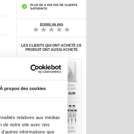
PLUS DE 8 000 000 DE CLIENTS
SATISFAITS
ÉCRIRE UN AVIS
LES CLIENTS QUI ONT ACHETÉ CE
PRODUIT ONT AUSSI ACHETÉ
HS09 Capteur de
RD01 Variateur
À propos des cookies
température et
LED rotatif WiFi
d'humidité sans
intelligent - Blanc
15,30 EUR
34,60 EUR
fil Bluetooth -
Noir
nnalités relatives aux médias
on de notre site avec nos
RSH-EU-SD02
10 paquets de
 d'autres informations que
Interrupteur
lampes solaires