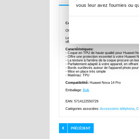
vous leur avez fournies ou qu'
Description
Coque en TPU Slim-Fit Premium pour Huawei
Offrez une protection élégante à votre Huawei N
Le matériau flexible absorbe les chocs, ce qui p
offre un look élégant à votre smartphone.
Caractéristiques:
- Coque en TPU de haute qualité pour Huawei N
- Offre une protection essentiel à votre Huawei 
- La texture à l'arrière de la coque procure un l
- Parfaitement adapté à votre appareil, en offrant
- Bords surélevés autour de l'appareil photo pour 
- Mise en place très simple
- Matériau: TPU
Compatibilité:
Huawei Nova 14 Pro
Emballage:
Bulk
EAN: 5714122550729
Catégories associées:
Accessoires téléphone
,
C