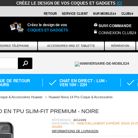
CRÉEZ LE DESIGN DE VOS COQUES ET GADGETS
ICI
RETOUR
SERVICE CLIENT
SUR MOBILE24
CLUB24
Créez le design de vos
SUIVI COMMANDE
COQUES ET GADGETS
CONNEXION CLUB24
SOIRES TÉLÉPHONE
ACCESSOIRES IPAD ET TABLETTE
RÉPARATION
QUE DE RETOUR
CHAT EN DIRECT : LUN -
OURS
VEN 10H - 22H
oque & Accessoires Huawei
Huawei Nova 14 Pro Coque & Accessoires
 EN TPU SLIM-FIT PREMIUM - NOIRE
RÉFÉRENCE:
4012409
DISPONIBILITÉ:
HABITUELLEMENT EXPÉDIÉ SOUS 20-2
JOURS
INFORMATIONS DE LIVRAISON