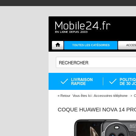
TOUTES LES CATÉGORIES
ACCES
LIVRAISON
POLITI
RAPIDE
DE 30 J
«
Retour
Vous êtes Ici :
Accessoires téléphone
C
COQUE HUAWEI NOVA 14 PRO