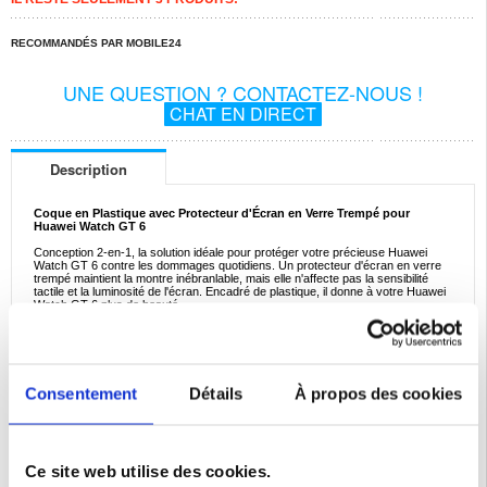
RECOMMANDÉS PAR MOBILE24
UNE QUESTION ? CONTACTEZ-NOUS !
CHAT EN DIRECT
Description
Coque en Plastique avec Protecteur d'Écran en Verre Trempé pour
Huawei Watch GT 6
Conception 2-en-1, la solution idéale pour protéger votre précieuse Huawei
Watch GT 6 contre les dommages quotidiens. Un protecteur d'écran en verre
trempé maintient la montre inébranlable, mais elle n'affecte pas la sensibilité
tactile et la luminosité de l'écran. Encadré de plastique, il donne à votre Huawei
Watch GT 6 plus de beauté.
Caractéristiques:
- Étui en plastique protecteur pour Huawei Watch GT 6
- Gardez votre montre en sécurité et protégez-la contre les dommages
quotidiens
- Le protecteur d'écran n'affecte pas la luminosité et la sensibilité tactile
Consentement
Détails
À propos des cookies
- Il convient parfaitement à votre Huawei Watch GT 6 - Installation rapide et
facile
- Le boîtier est en plastique durable avec un protecteur d'écran en verre trempé
intégré
Compatibilité:
Huawei Watch GT 6
Ce site web utilise des cookies.