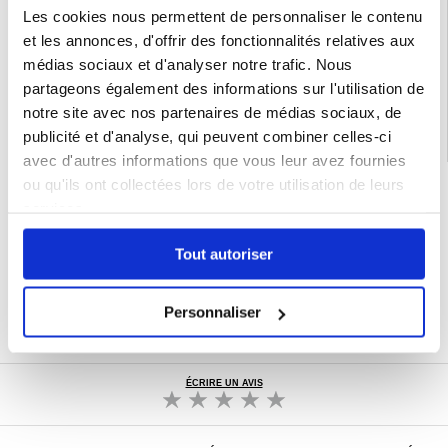
Emballage:
Euroblister
Les cookies nous permettent de personnaliser le contenu
EAN: 5714122574695
et les annonces, d'offrir des fonctionnalités relatives aux
Catégories associées:
Accessoires Bluetooth
,
Montre connectée
,
Accessoires
médias sociaux et d'analyser notre trafic. Nous
pour montres connectées
partageons également des informations sur l'utilisation de
notre site avec nos partenaires de médias sociaux, de
publicité et d'analyse, qui peuvent combiner celles-ci
avec d'autres informations que vous leur avez fournies
ou qu'ils ont collectées lors de votre utilisation de leurs
LIVRAISON RAPIDE
services.
7 % DE RÉDUCTION
POUR LES MEMBRES DU CLUB24
Tout autoriser
CHAT EN DIRECT :
LUN - VEN 10H - 22H
POLITIQUE DE RETOUR DE 30 JOURS
Personnaliser
PLUS DE 8 000 000 DE CLIENTS
SATISFAITS
ÉCRIRE UN AVIS