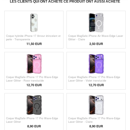
LES CLIENTS QUI ONT ACHETÉ CE PRODUIT ONT AUSSI ACHETÉ
Coque hybride iPhone 17 Amour étincelant et
Coque MagSafe iPhone Air Wave-Edge Laser
perle - Transparente
Glitter - Claire
11,50 EUR
2,50
EUR
Coque MagSafe iPhone 17 Pro Wave-Edge
Coque MagSafe iPhone 17 Pro Wave-Edge
Laser Glitter - Rose translucide
Laser Glitter - Violet translucide
12,70 EUR
12,70 EUR
Coque MagSafe iPhone 17 Pro Wave-Edge
Coque MagSafe iPhone 17 Pro Wave-Edge
Laser Glitter
Laser Glitter - Claire
8,90
EUR
8,90
EUR