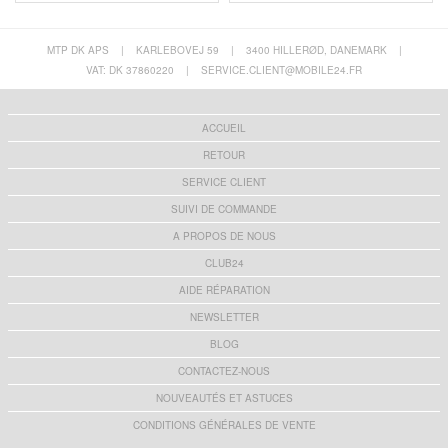
MTP DK APS
|
KARLEBOVEJ 59
|
3400 HILLERØD, DANEMARK
|
VAT: DK 37860220
|
SERVICE.CLIENT@MOBILE24.FR
ACCUEIL
RETOUR
SERVICE CLIENT
SUIVI DE COMMANDE
A PROPOS DE NOUS
CLUB24
AIDE RÉPARATION
NEWSLETTER
BLOG
CONTACTEZ-NOUS
NOUVEAUTÉS ET ASTUCES
CONDITIONS GÉNÉRALES DE VENTE