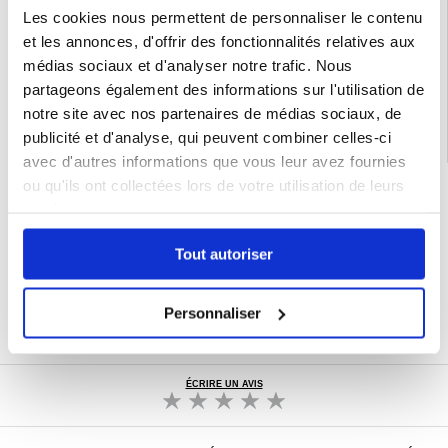
Emballage:
Bulk
Les cookies nous permettent de personnaliser le contenu
EAN: 5714122538451
et les annonces, d'offrir des fonctionnalités relatives aux
Catégories associées:
Accessoires téléphone
,
Coque & Accessoires Google
,
médias sociaux et d'analyser notre trafic. Nous
Google Pixel 10 Coque & Accessoires
partageons également des informations sur l'utilisation de
notre site avec nos partenaires de médias sociaux, de
publicité et d'analyse, qui peuvent combiner celles-ci
avec d'autres informations que vous leur avez fournies
ou qu'ils ont collectées lors de votre utilisation de leurs
LIVRAISON RAPIDE
services.
7 % DE RÉDUCTION
POUR LES MEMBRES DU CLUB24
Tout autoriser
CHAT EN DIRECT :
LUN - VEN 10H - 22H
POLITIQUE DE RETOUR DE 30 JOURS
Personnaliser
PLUS DE 8 000 000 DE CLIENTS
SATISFAITS
ÉCRIRE UN AVIS