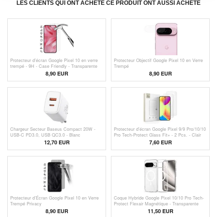
LES CLIENTS QUI ONT ACHETÉ CE PRODUIT ONT AUSSI ACHETÉ
Protecteur d'écran Google Pixel 10 en verre
Protecteur Objectif Google Pixel 10 en Verre
trempé - 9H - Case Friendly - Transparente
Trempé
8,90 EUR
8,90 EUR
Chargeur Secteur Baseus Compact 20W -
Protecteur d'écran Google Pixel 9/9 Pro/10/10
USB-C PD3.0, USB QC3.0 - Blanc
Pro Tech-Protect Glass Fit+ - 2 Pcs. - Clair
12,70
EUR
7,60 EUR
Protecteur d’Écran Google Pixel 10 en Verre
Coque Hybride Google Pixel 10/10 Pro Tech-
Trempé Privacy
Protect Flexair Magnétique - Transparente
8,90 EUR
11,50 EUR