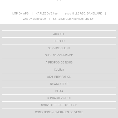
MTP DK APS
|
KARLEBOVEJ 59
|
3400 HILLERØD, DANEMARK
|
VAT: DK 37860220
|
SERVICE.CLIENT@MOBILE24.FR
ACCUEIL
RETOUR
SERVICE CLIENT
SUIVI DE COMMANDE
A PROPOS DE NOUS
CLUB24
AIDE RÉPARATION
NEWSLETTER
BLOG
CONTACTEZ-NOUS
NOUVEAUTÉS ET ASTUCES
CONDITIONS GÉNÉRALES DE VENTE