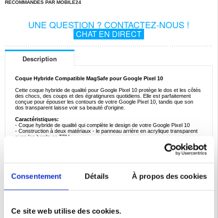
RECOMMANDÉS PAR MOBILE24
UNE QUESTION ? CONTACTEZ-NOUS !
CHAT EN DIRECT
Description
Coque Hybride Compatible MagSafe pour Google Pixel 10
Cette coque hybride de qualité pour Google Pixel 10 protège le dos et les côtés
des chocs, des coups et des égratignures quotidiens. Elle est parfaitement
conçue pour épouser les contours de votre Google Pixel 10, tandis que son
dos transparent laisse voir sa beauté d'origine.
Caractéristiques:
- Coque hybride de qualité qui complète le design de votre Google Pixel 10
- Construction à deux matériaux - le panneau arrière en acrylique transparent
avec les bords en TPU
- Fine et légère, elle protège votre Google Pixel 10 tout en lui ajoutant un
minimum de volume
- Les bords surélevés autour de l'écran le protègent des rayures quand il est
posé vers le bas
- Dotée d’ouvertures dédiées pour permettre une utilisation confortable de votre
appareil
Consentement
Détails
À propos des cookies
- Touches tactiles spécialement conçues pour une protection supplémentaire
contre la poussière
- Cette magnifique coque hybride pour Google Pixel 10 est faite en acrylique et
en TPU
Compatibilité:
Google Pixel 10
Ce site web utilise des cookies.