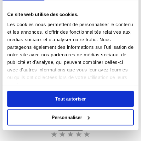
Compatibilité:
Huawei Mate 70
Emballage:
Euroblister
Ce site web utilise des cookies.
EAN: 5714122504333
Les cookies nous permettent de personnaliser le contenu
Catégories associées:
Accessoires téléphone
,
Coque & Accessoires Huawei
,
et les annonces, d'offrir des fonctionnalités relatives aux
Huawei Mate 70 Coque & Accessoires
médias sociaux et d'analyser notre trafic. Nous
partageons également des informations sur l'utilisation de
notre site avec nos partenaires de médias sociaux, de
publicité et d'analyse, qui peuvent combiner celles-ci
LIVRAISON RAPIDE
avec d'autres informations que vous leur avez fournies
7 % DE RÉDUCTION
ou qu'ils ont collectées lors de votre utilisation de leurs
POUR LES MEMBRES DU CLUB24
services.
CHAT EN DIRECT :
LUN - VEN 10H - 22H
Tout autoriser
POLITIQUE DE RETOUR DE 30 JOURS
PLUS DE 8 000 000 DE CLIENTS
SATISFAITS
Personnaliser
ÉCRIRE UN AVIS