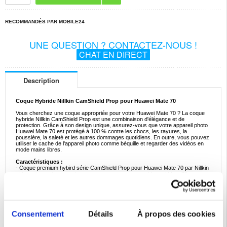
RECOMMANDÉS PAR MOBILE24
UNE QUESTION ? CONTACTEZ-NOUS !
CHAT EN DIRECT
Description
Coque Hybride Nillkin CamShield Prop pour Huawei Mate 70
Vous cherchez une coque appropriée pour votre Huawei Mate 70 ? La coque
hybride Nillkin CamShield Prop est une combinaison d'élégance et de
protection. Grâce à son design unique, assurez-vous que votre appareil photo
Huawei Mate 70 est protégé à 100 % contre les chocs, les rayures, la
poussière, la saleté et les autres dommages quotidiens. En outre, vous pouvez
utiliser le cache de l'appareil photo comme béquille et regarder des vidéos en
mode mains libres.
Caractéristiques :
- Coque premium hybird série CamShield Prop pour Huawei Mate 70 par Nillkin
- Haut niveau de protection - assurez-vous que votre Huawei Mate 70 est
protégé contre les impacts quotidiens
- Conception unique de la couverture de la caméra à rabat - se ferme et
s'ouvre en quelques secondes, peut également être utilisée comme béquille
- La texture en sergé anti-empreintes digitales, antidérapante et anti-poussière
procure une sensation agréable au toucher
- Cet extraordinaire boîtier hybride Nillkin CamShield Prop est composé de
Consentement
Détails
À propos des cookies
matériaux plastiques et TPU