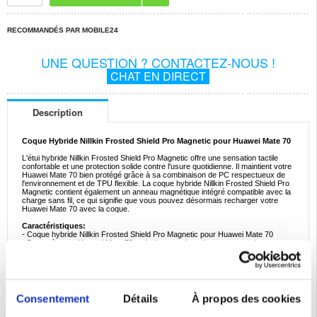
RECOMMANDÉS PAR MOBILE24
UNE QUESTION ? CONTACTEZ-NOUS !
CHAT EN DIRECT
Description
Coque Hybride Nillkin Frosted Shield Pro Magnetic pour Huawei Mate 70
L'étui hybride Nillkin Frosted Shield Pro Magnetic offre une sensation tactile
confortable et une protection solide contre l'usure quotidienne. Il maintient votre
Huawei Mate 70 bien protégé grâce à sa combinaison de PC respectueux de
l'environnement et de TPU flexible. La coque hybride Nillkin Frosted Shield Pro
Magnetic contient également un anneau magnétique intégré compatible avec la
charge sans fil, ce qui signifie que vous pouvez désormais recharger votre
Huawei Mate 70 avec la coque.
Caractéristiques:
- Coque hybride Nillkin Frosted Shield Pro Magnetic pour Huawei Mate 70
- Donne à votre Huawei Mate 70 un look exceptionnel et une protection
quotidienne adéquate
- Fournit une sensation de main fantastique lors de l'utilisation de votre Huawei
Mate 70
- Son design est anti-empreintes digitales et très facile à nettoyer
- L'anneau magnétique intégré permet de charger avec le boîtier allumé
- Montage et démontage simples à tout moment
Consentement
Détails
À propos des cookies
- Fabriqué en PC respectueux de l'environnement et en TPU flexible