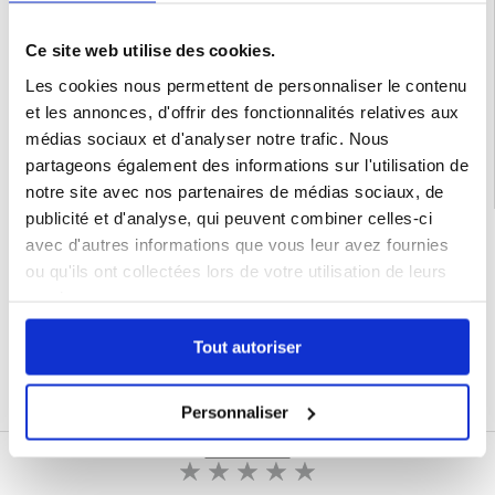
Compatibilité:
Huawei Mate 70
Emballage:
Euroblister
Ce site web utilise des cookies.
EAN: 5714122505187
Les cookies nous permettent de personnaliser le contenu
Catégories associées:
Accessoires téléphone
,
Coque & Accessoires Huawei
,
et les annonces, d'offrir des fonctionnalités relatives aux
Huawei Mate 70 Coque & Accessoires
médias sociaux et d'analyser notre trafic. Nous
partageons également des informations sur l'utilisation de
notre site avec nos partenaires de médias sociaux, de
publicité et d'analyse, qui peuvent combiner celles-ci
LIVRAISON RAPIDE
avec d'autres informations que vous leur avez fournies
7 % DE RÉDUCTION
ou qu'ils ont collectées lors de votre utilisation de leurs
POUR LES MEMBRES DU CLUB24
services.
CHAT EN DIRECT :
LUN - VEN 10H - 22H
Tout autoriser
POLITIQUE DE RETOUR DE 30 JOURS
PLUS DE 8 000 000 DE CLIENTS
SATISFAITS
Personnaliser
ÉCRIRE UN AVIS