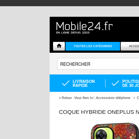
TOUTES LES CATÉGORIES
ACCES
LIVRAISON
POLITI
RAPIDE
DE 30 J
«
Retour
Vous êtes Ici :
Accessoires téléphone
C
COQUE HYBRIDE ONEPLUS NO