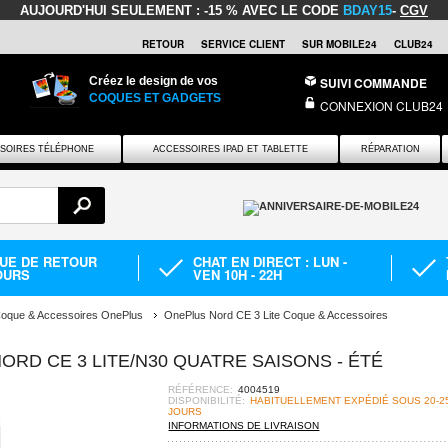
AUJOURD'HUI SEULEMENT :
-15 % AVEC LE CODE
BDAY15
-
CGV
RETOUR
SERVICE CLIENT
SUR MOBILE24
CLUB24
Créez le design de vos
SUIVI COMMANDE
COQUES ET GADGETS
CONNEXION CLUB24
SOIRES TÉLÉPHONE
ACCESSOIRES IPAD ET TABLETTE
RÉPARATION
QUE DE RETOUR
CHAT EN DIRECT : LUN -
OURS
VEN 10H - 22H
oque & Accessoires OnePlus
OnePlus Nord CE 3 Lite Coque & Accessoires
RD CE 3 LITE/N30 QUATRE SAISONS - ÉTÉ
RÉFÉRENCE:
4004519
DISPONIBILITÉ:
HABITUELLEMENT EXPÉDIÉ SOUS 20-2
JOURS
INFORMATIONS DE LIVRAISON