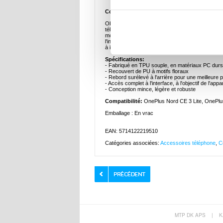
Coque hybride Quatre saisons pour OnePlus 
Obtenez la protection et le style ultimes pour v
téléphone présente un magnifique design floral 
motifs. Le rebord surélevé à l'arrière offre une m
l'interface, à l'objectif de l'appareil photo, à la 
à installer et à retirer, offrant une protection 
Spécifications:
- Fabriqué en TPU souple, en matériaux PC durs
- Recouvert de PU à motifs floraux
- Rebord surélevé à l'arrière pour une meilleure p
- Accès complet à l'interface, à l'objectif de l'ap
- Conception mince, légère et robuste
Compatibilité:
OnePlus Nord CE 3 Lite, OnePl
Emballage : En vrac
EAN: 5714122219510
Catégories associées:
Accessoires téléphone
,
C
MTP DK APS
|
K