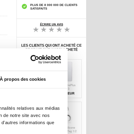
PLUS DE 8 000 000 DE CLIENTS
SATISFAITS
ÉCRIRE UN AVIS
LES CLIENTS QUI ONT ACHETÉ CE
PRODUIT ONT AUSSI ACHETÉ
À propos des cookies
Étui Portefeuille
Coque OnePlus
OnePlus Nord
Nord CE 3
CE 3 Lite/N30
Lite/N30
12,70 EUR
6,30 EUR
avec Support -
Antidérapante en
Marron
TPU -
Transparente
nnalités relatives aux médias
on de notre site avec nos
 d'autres informations que
Étui en silicone
Étui en silicone
Apple AirTag 1/2
Apple AirTag 1/2