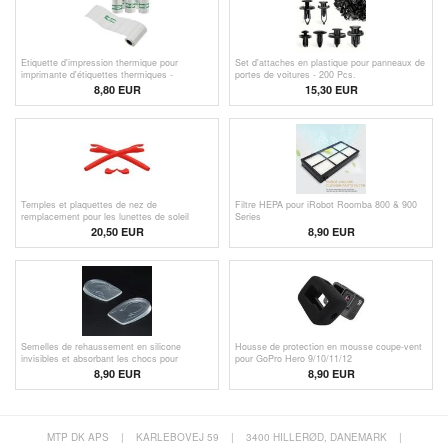
Etiquette d'impression thermique pour
Set d'attaches en plastique pour panneaux de
imprimante d'étiquettes thermiques -
portes de voitures - 200 Pcs.
57x15mm - 5 rouleaux
8,80
EUR
15,30 EUR
Temples et plaquettes de nez de
Filtre HEPA pour iRobot Roomba 800 & 900
remplacement pour les lunettes de soleil
Series
Oakley Radar
20,50 EUR
8,90 EUR
Semelles de rehaussement en silicone
Housse de protection en mousse coupe-vent
invisibles et absorbant les chocs pour
pour GoPro Hero 9/10/11/12
hommes - 2cm
8,90 EUR
8,90 EUR
MTP DK APS
|
KARLEBOVEJ 59
|
3400 HILLERØD, DANEMARK
|