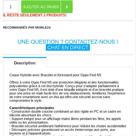
IL RESTE SEULEMENT 2 PRODUITS!
RECOMMANDÉS PAR MOBILE24
UNE QUESTION ? CONTACTEZ-NOUS !
CHAT EN DIRECT
Description
Coque Hybride avec Bracelet et Kickstand pour Oppo Find N5
Offrez à votre Oppo Find N5 une protection élégante et des fonctionnalités
polyvalentes grâce à cet étui hybride. Conçu pour s'adapter parfaitement à
votre Oppo Find N5, il est doté d'une béquille intégrée et d'un bracelet pratique
pour une prise en main facile lors de vos déplacements. Améliorez l'expérience
de votre smartphone avec un étui qui offre une sécurité accrue sans
compromettre le style.
Caractéristiques principales
- Construction double couche combinant un dos rigide en PC et un cadre en
silicone absorbant les chocs.
- Support intégré pour un affichage mains libres pendant les films, les appels
vidéo ou les présentations.
- Bracelet sécurisé améliorant l'adhérence pour réduire les chutes accidentelles
- Découpes précises garantissant un accès ininterrompu aux ports, aux
boutons et à l'appareil photo.