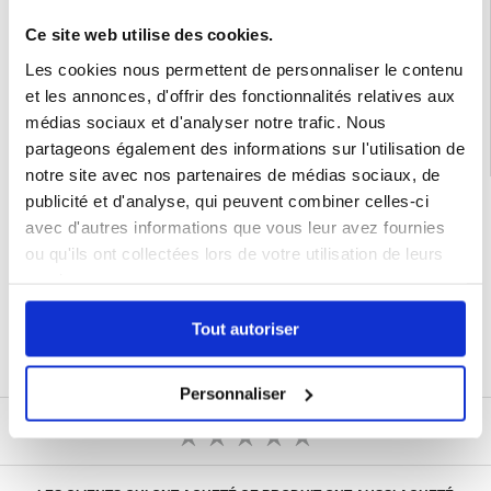
Ce site web utilise des cookies.
EAN: 5714122500328
Catégories associées:
Accessoires téléphone
,
Coque & Accessoires Xiaomi
,
Les cookies nous permettent de personnaliser le contenu
Xiaomi 14T Coque & Accessoires
et les annonces, d'offrir des fonctionnalités relatives aux
médias sociaux et d'analyser notre trafic. Nous
partageons également des informations sur l'utilisation de
notre site avec nos partenaires de médias sociaux, de
publicité et d'analyse, qui peuvent combiner celles-ci
LIVRAISON RAPIDE
avec d'autres informations que vous leur avez fournies
7 % DE RÉDUCTION
POUR LES MEMBRES DU CLUB24
ou qu'ils ont collectées lors de votre utilisation de leurs
CHAT EN DIRECT :
services.
LUN - VEN 10H - 22H
POLITIQUE DE RETOUR DE 30 JOURS
Tout autoriser
PLUS DE 8 000 000 DE CLIENTS
SATISFAITS
Personnaliser
ÉCRIRE UN AVIS