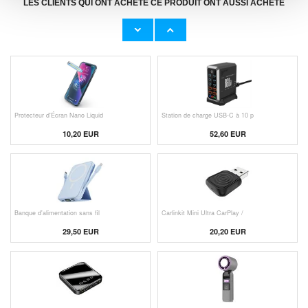
LES CLIENTS QUI ONT ACHETÉ CE PRODUIT ONT AUSSI ACHETÉ
Adaptateur Secteur d'Origine U
Câble Apple Lightning d'Origin
23,00 EUR
11,50 EUR
Protecteur d'Écran Nano Liquid
Station de charge USB-C à 10 p
10,20 EUR
52,60 EUR
Banque d'alimentation sans fil
Carlinkit Mini Ultra CarPlay /
29,50 EUR
20,20 EUR