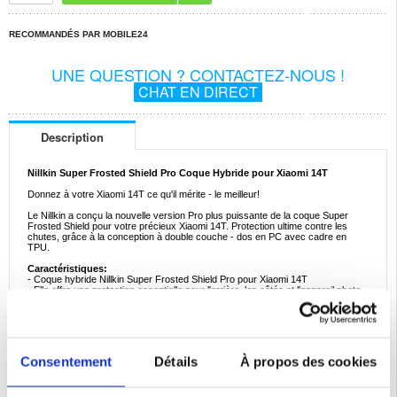
RECOMMANDÉS PAR MOBILE24
UNE QUESTION ? CONTACTEZ-NOUS !
CHAT EN DIRECT
Description
Nillkin Super Frosted Shield Pro Coque Hybride pour Xiaomi 14T
Donnez à votre Xiaomi 14T ce qu'il mérite - le meilleur!
Le Nillkin a conçu la nouvelle version Pro plus puissante de la coque Super
Frosted Shield pour votre précieux Xiaomi 14T. Protection ultime contre les
chutes, grâce à la conception à double couche - dos en PC avec cadre en
TPU.
Caractéristiques:
- Coque hybride Nillkin Super Frosted Shield Pro pour Xiaomi 14T
- Elle offre une protection essentielle pour l'arrière, les côtés et l'appareil photo
du téléphone
- Avec une surface texturée pour une meilleure adhérence - réduit les glissades
accidentelles
- La coque Nillkin Super Frosted Shield Pro s'adapte parfaitement à votre
Xiaomi 14T
- Cette coque Xiaomi 14T est faite de matériaux PC et TPU
Consentement
Détails
À propos des cookies
Compatibilité:
Xiaomi 14T
Emballage:
Euroblister