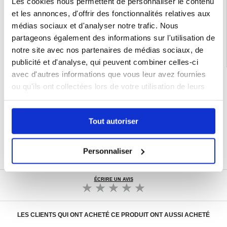
Les cookies nous permettent de personnaliser le contenu
EAN: 5714122525321
et les annonces, d'offrir des fonctionnalités relatives aux
Catégories associées:
Accessoires téléphone
,
Coque & Accessoires Xiaomi
,
Xiaomi Redmi Note 14 Pro 4G Coque & Accessoires
médias sociaux et d'analyser notre trafic. Nous
partageons également des informations sur l'utilisation de
notre site avec nos partenaires de médias sociaux, de
publicité et d'analyse, qui peuvent combiner celles-ci
avec d'autres informations que vous leur avez fournies
LIVRAISON RAPIDE
ou qu'ils ont collectées lors de votre utilisation de leurs
7 % DE RÉDUCTION
services.
POUR LES MEMBRES DU CLUB24
CHAT EN DIRECT :
LUN - VEN 10H - 22H
Tout autoriser
POLITIQUE DE RETOUR DE 30 JOURS
PLUS DE 8 000 000 DE CLIENTS
Personnaliser
SATISFAITS
ÉCRIRE UN AVIS
LES CLIENTS QUI ONT ACHETÉ CE PRODUIT ONT AUSSI ACHETÉ