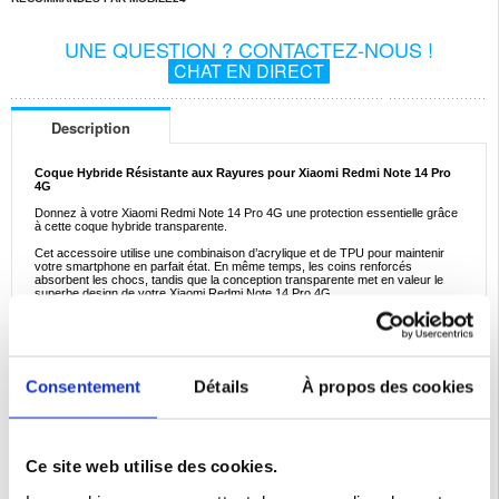
UNE QUESTION ? CONTACTEZ-NOUS !
CHAT EN DIRECT
Description
Coque Hybride Résistante aux Rayures pour Xiaomi Redmi Note 14 Pro
4G
Donnez à votre Xiaomi Redmi Note 14 Pro 4G une protection essentielle grâce
à cette coque hybride transparente.
Cet accessoire utilise une combinaison d’acrylique et de TPU pour maintenir
votre smartphone en parfait état. En même temps, les coins renforcés
absorbent les chocs, tandis que la conception transparente met en valeur le
superbe design de votre Xiaomi Redmi Note 14 Pro 4G.
Caractéristiques:
- Coque hybride de haute qualité pour Xiaomi Redmi Note 14 Pro 4G
- La conception en deux matériaux garantit une protection exceptionnelle
- La coque ajoute un volume minimal, gardant l'utilisation de votre téléphone
pratique
Consentement
Détails
À propos des cookies
- Découpes parfaitement alignées permettant un accès facile aux ports
- Les capuchons tactiles protègent les boutons de la poussière
- Matériaux: TPU, acrylique
Compatibilité:
Xiaomi Redmi Note 14 Pro 4G
Ce site web utilise des cookies.
Emballage:
Bulk