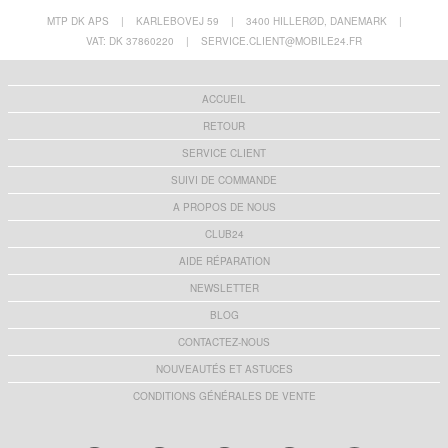
MTP DK APS
|
KARLEBOVEJ 59
|
3400 HILLERØD, DANEMARK
|
VAT: DK 37860220
|
SERVICE.CLIENT@MOBILE24.FR
ACCUEIL
RETOUR
SERVICE CLIENT
SUIVI DE COMMANDE
A PROPOS DE NOUS
CLUB24
AIDE RÉPARATION
NEWSLETTER
BLOG
CONTACTEZ-NOUS
NOUVEAUTÉS ET ASTUCES
CONDITIONS GÉNÉRALES DE VENTE