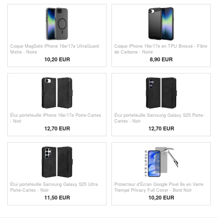
Coque MagSafe iPhone 16e/17e UltraGuard
Coque iPhone 16e/17e en TPU Brossé - Fibre
Matte - Noire
de Carbone - Noire
10,20 EUR
8,90 EUR
Étui portefeuille iPhone 16e/17e Porte-Cartes
Étui portefeuille Samsung Galaxy S25 Porte-
- Noir
Cartes - Noir
12,70 EUR
12,70 EUR
Étui portefeuille Samsung Galaxy S25 Ultra
Protecteur d'Écran Google Pixel 9a en Verre
Porte-Cartes - Noir
Trempé Privacy Full Cover - Bord Noir
11,50
EUR
10,20 EUR