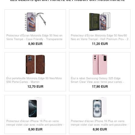
Protecteur d'Écran Motorola Edge 50 Neo en
Protecteur d’Écran Motorola Edge 50 Neo/60
Verre Trempé - Case Friendly - Transparente
Neo en Verre Trempé - Hofi Premium Pro+ - 2
Pièces - Bord Noir
8,90 EUR
11,20 EUR
Étui portefeuille Motorola Edge 50 Neo/Moto
Étui à rabat Samsung Galaxy S25 Edge
S50 Porte-Cartes - Marron
Smart Clear View avec fente pour cartes -
Rose
12,70 EUR
17,90 EUR
Protecteur d'écran iPhone 16 Pro en verre
Protecteur d'écran iPhone 16 Plus en verre
trempé violet clair avec maille anti-poussière -
trempé violet clair avec maille anti-poussière -
Clair
Clair
8,90 EUR
8,90 EUR