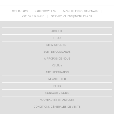
MTP DK APS
|
KARLEBOVEJ 59
|
3400 HILLERØD, DANEMARK
|
VAT: DK 37860220
|
SERVICE.CLIENT@MOBILE24.FR
ACCUEIL
RETOUR
SERVICE CLIENT
SUIVI DE COMMANDE
A PROPOS DE NOUS
CLUB24
AIDE RÉPARATION
NEWSLETTER
BLOG
CONTACTEZ-NOUS
NOUVEAUTÉS ET ASTUCES
CONDITIONS GÉNÉRALES DE VENTE