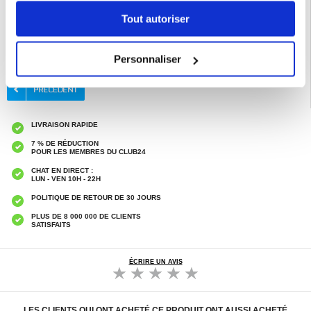
Tout autoriser
EAN: 5714122493255
Catégories associées:
Accessoires téléphone
,
Coque & Accessoires Motorola
,
Motorola Edge 50 Neo Coque & Accessoires
Personnaliser
LIVRAISON RAPIDE
7 % DE RÉDUCTION
POUR LES MEMBRES DU CLUB24
CHAT EN DIRECT :
LUN - VEN 10H - 22H
POLITIQUE DE RETOUR DE 30 JOURS
PLUS DE 8 000 000 DE CLIENTS
SATISFAITS
ÉCRIRE UN AVIS
LES CLIENTS QUI ONT ACHETÉ CE PRODUIT ONT AUSSI ACHETÉ