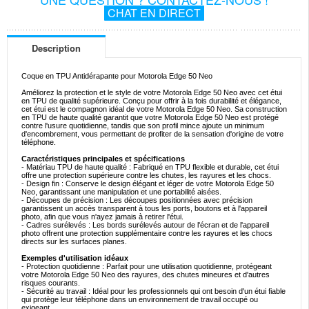
CHAT EN DIRECT
Description
Coque en TPU Antidérapante pour Motorola Edge 50 Neo
Améliorez la protection et le style de votre Motorola Edge 50 Neo avec cet étui
en TPU de qualité supérieure. Conçu pour offrir à la fois durabilité et élégance,
cet étui est le compagnon idéal de votre Motorola Edge 50 Neo. Sa construction
en TPU de haute qualité garantit que votre Motorola Edge 50 Neo est protégé
contre l'usure quotidienne, tandis que son profil mince ajoute un minimum
d'encombrement, vous permettant de profiter de la sensation d'origine de votre
téléphone.
Caractéristiques principales et spécifications
- Matériau TPU de haute qualité : Fabriqué en TPU flexible et durable, cet étui
offre une protection supérieure contre les chutes, les rayures et les chocs.
- Design fin : Conserve le design élégant et léger de votre Motorola Edge 50
Neo, garantissant une manipulation et une portabilité aisées.
- Découpes de précision : Les découpes positionnées avec précision
garantissent un accès transparent à tous les ports, boutons et à l'appareil
photo, afin que vous n'ayez jamais à retirer l'étui.
- Cadres surélevés : Les bords surélevés autour de l'écran et de l'appareil
photo offrent une protection supplémentaire contre les rayures et les chocs
directs sur les surfaces planes.
Exemples d'utilisation idéaux
- Protection quotidienne : Parfait pour une utilisation quotidienne, protégeant
votre Motorola Edge 50 Neo des rayures, des chutes mineures et d'autres
risques courants.
- Sécurité au travail : Idéal pour les professionnels qui ont besoin d'un étui fiable
qui protège leur téléphone dans un environnement de travail occupé ou
exigeant.