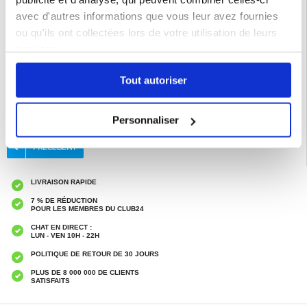
Protégez votre Motorola Edge 60 Stylus avec style grâce à cette housse en
avec d'autres informations que vous leur avez fournies
TPU souple, qui offre un mélange idéal de protection, d'élégance et de praticité.
ou qu'ils ont collectées lors de votre utilisation de leurs
Compatibilité :
Motorola Edge 60 Stylus
services.
Emballage : En vrac
Tout autoriser
EAN: 5714122536303
Catégories associées:
Accessoires téléphone
,
Coque & Accessoires Motorola
,
Motorola Edge 60 Stylus Coque & Accessoires
Personnaliser
LIVRAISON RAPIDE
7 % DE RÉDUCTION
POUR LES MEMBRES DU CLUB24
CHAT EN DIRECT :
LUN - VEN 10H - 22H
POLITIQUE DE RETOUR DE 30 JOURS
PLUS DE 8 000 000 DE CLIENTS
SATISFAITS