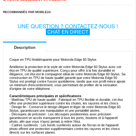
RECOMMANDÉS PAR MOBILE24
UNE QUESTION ? CONTACTEZ-NOUS !
CHAT EN DIRECT
Description
Coque en TPU Antidérapante pour Motorola Edge 60 Stylus
Améliorez la protection et le style de votre Motorola Edge 60 Stylus avec cet
étui en TPU de qualité supérieure. Conçu pour offrir à la fois durabilité et
élégance, cet étui est le compagnon idéal de votre Motorola Edge 60 Stylus. Sa
construction en TPU de haute qualité garantit que votre Motorola Edge 60
Stylus est protégé contre l'usure quotidienne, tandis que son profil mince ajoute
un minimum d'encombrement, vous permettant de profiter de la sensation
d'origine de votre téléphone.
Caractéristiques principales et spécifications
- Matériau TPU de haute qualité : Fabriqué en TPU flexible et durable, cet étui
offre une protection supérieure contre les chutes, les rayures et les chocs.
- Design fin : Conserve le design élégant et léger de votre Motorola Edge 60
Stylus, garantissant une manipulation et une portabilité aisées.
- Découpes de précision : Les découpes positionnées avec précision
garantissent un accès transparent à tous les ports, boutons et à l'appareil
photo, afin que vous n'ayez jamais à retirer l'étui.
- Cadres surélevés : Les bords surélevés autour de l'écran et de l'appareil
photo offrent une protection supplémentaire contre les rayures et les chocs
directs sur les surfaces planes.