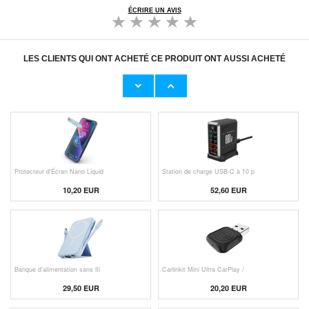
ÉCRIRE UN AVIS
LES CLIENTS QUI ONT ACHETÉ CE PRODUIT ONT AUSSI ACHETÉ
Adaptateur Secteur d'Origine U
Câble Apple Lightning d'Origin
23,00 EUR
11,50 EUR
Protecteur d'Écran Nano Liquid
Station de charge USB-C à 10 p
10,20 EUR
52,60 EUR
Banque d'alimentation sans fil
Carlinkit Mini Ultra CarPlay /
29,50 EUR
20,20 EUR