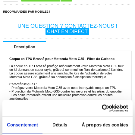
RECOMMANDÉS PAR MOBILE24
UNE QUESTION ? CONTACTEZ-NOUS !
CHAT EN DIRECT
Description
Coque en TPU Brossé pour Motorola Moto G35 - Fibre de Carbone
La coque en TPU brossé protège adéquatement votre Motorola Moto G35 tout
en lui donnant un super style, grâce à son motif en fibre de carbone à l'arrière.
La coque assure également une surchauffe lors de l'utilisation de votre
Motorola Moto G35, grâce à sa conception à dissipation thermique.
Caractéristiques :
- Protégez votre Motorola Moto G35 avec cette incroyable coque en TPU
- Protection du Motorola Moto G35 contre les rayures et les aléas du quotidien
- Les coins renforcés offrent une meilleure protection contre les chutes
accidentelles
- Lèvres surélevées autour de la caméra et de l'écran pour une protection
supplémentaire
- Protection interne contre la surchauffe lors de l'utilisation de votre Motorola
Moto G35
- Aucun encombrement supplémentaire grâce à sa conception légère et
compacte
- Cette coque Motorola Moto G35 est fabriquée en TPU durable et flexible
Consentement
Détails
À propos des cookies
Compatibilité:
Motorola Moto G35