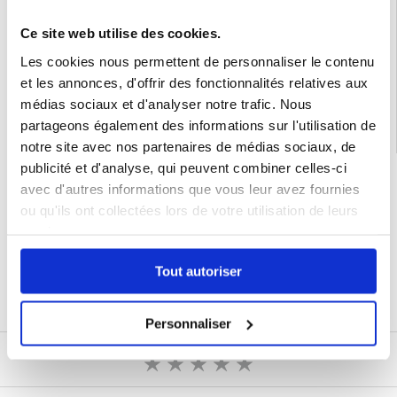
Emballage:
Bulk
Ce site web utilise des cookies.
EAN: 5714122499417
Les cookies nous permettent de personnaliser le contenu
Catégories associées:
Accessoires téléphone
,
Coque & Accessoires Motorola
,
Motorola Moto G35 Coque & Accessoires
et les annonces, d'offrir des fonctionnalités relatives aux
médias sociaux et d'analyser notre trafic. Nous
partageons également des informations sur l'utilisation de
notre site avec nos partenaires de médias sociaux, de
publicité et d'analyse, qui peuvent combiner celles-ci
LIVRAISON RAPIDE
avec d'autres informations que vous leur avez fournies
7 % DE RÉDUCTION
ou qu'ils ont collectées lors de votre utilisation de leurs
POUR LES MEMBRES DU CLUB24
services.
CHAT EN DIRECT :
LUN - VEN 10H - 22H
POLITIQUE DE RETOUR DE 30 JOURS
Tout autoriser
PLUS DE 8 000 000 DE CLIENTS
SATISFAITS
Personnaliser
ÉCRIRE UN AVIS