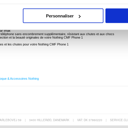
 Phone 1
MF Phone 1 avec la coque Imak UX-5 ! La coque Imak UX-5 est fabriquée en TPU souple et
Personnaliser
ges possibles au quotidien. En plus de cela, la coque Nothing CMF Phone 1 dispose
rds surélevés pour protéger l'objectif de l'appareil photo. Simple mais magnifique !
par Imak
otre téléphone sans encombrement supplémentaire, résistant aux chutes et aux chocs
ection et la beauté originales de votre Nothing CMF Phone 1
osses et les chutes pour votre Nothing CMF Phone 1
oque & Accessoires Nothing
ARLEBOVEJ 59
|
3400 HILLERØD, DANEMARK
|
VAT: DK 37860220
|
SERVICE.CL