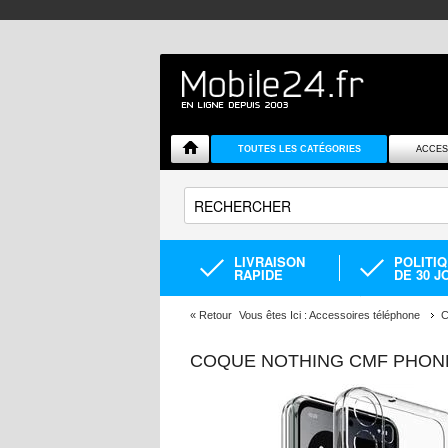
TOUTES LES CATÉGORIES
ACCES
LIVRAISON
POLITI
RAPIDE
DE 30 J
«
Retour
Vous êtes Ici :
Accessoires téléphone
C
COQUE NOTHING CMF PHONE 