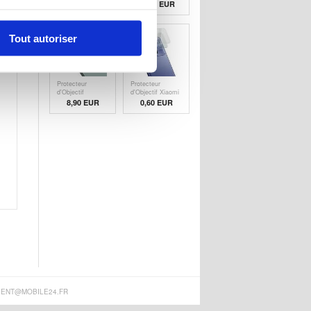
Série Cardholder
VI Revêtu - Noire
7,60
EUR
11,50 EUR
- Noir
Tout autoriser
Protecteur
Protecteur
d'Objectif
d'Objectif Xiaomi
Nothing CMF
Redmi K70 Ultra
8,90 EUR
0,60
EUR
Phone 1 en Verre
en Verre Trempé
Trempé Imak 2-
Imak 2-en-1 HD
en-1 HD
IENT@MOBILE24.FR