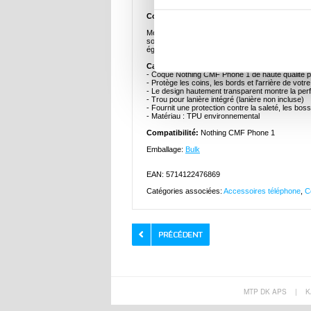
Coque en TPU Imak UX-5 pour Nothing CMF
Montrez la beauté originale de votre Nothing C
souple et offre une protection contre les domma
également d'une protection des boutons et de rebo
Caractéristiques :
- Coque Nothing CMF Phone 1 de haute qualité 
- Protège les coins, les bords et l'arrière de v
- Le design hautement transparent montre la perf
- Trou pour lanière intégré (lanière non incluse)
- Fournit une protection contre la saleté, les b
- Matériau : TPU environnemental
Compatibilité:
Nothing CMF Phone 1
Emballage:
Bulk
EAN: 5714122476869
Catégories associées:
Accessoires téléphone
,
C
MTP DK APS
|
K