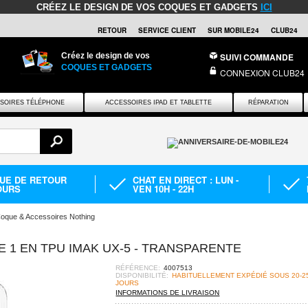
CRÉEZ LE DESIGN DE VOS COQUES ET GADGETS
ICI
RETOUR
SERVICE CLIENT
SUR MOBILE24
CLUB24
Créez le design de vos
SUIVI COMMANDE
COQUES ET GADGETS
CONNEXION CLUB24
SOIRES TÉLÉPHONE
ACCESSOIRES IPAD ET TABLETTE
RÉPARATION
QUE DE RETOUR
CHAT EN DIRECT : LUN -
OURS
VEN 10H - 22H
oque & Accessoires Nothing
1 EN TPU IMAK UX-5 - TRANSPARENTE
RÉFÉRENCE:
4007513
DISPONIBILITÉ:
HABITUELLEMENT EXPÉDIÉ SOUS 20-2
JOURS
INFORMATIONS DE LIVRAISON