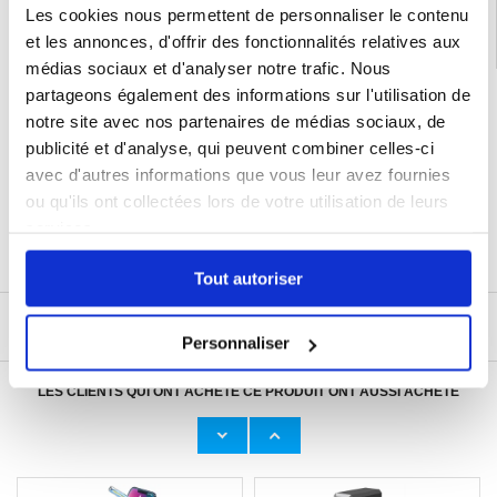
Les cookies nous permettent de personnaliser le contenu
et les annonces, d'offrir des fonctionnalités relatives aux
médias sociaux et d'analyser notre trafic. Nous
partageons également des informations sur l'utilisation de
LIVRAISON RAPIDE
notre site avec nos partenaires de médias sociaux, de
7 % DE RÉDUCTION
POUR LES MEMBRES DU CLUB24
publicité et d'analyse, qui peuvent combiner celles-ci
CHAT EN DIRECT :
avec d'autres informations que vous leur avez fournies
LUN - VEN 10H - 22H
ou qu'ils ont collectées lors de votre utilisation de leurs
POLITIQUE DE RETOUR DE 30 JOURS
services.
PLUS DE 8 000 000 DE CLIENTS
SATISFAITS
Tout autoriser
ÉCRIRE UN AVIS
Personnaliser
LES CLIENTS QUI ONT ACHETÉ CE PRODUIT ONT AUSSI ACHETÉ
Adaptateur Secteur d'Origine U
Câble Apple Lightning d'Origin
23,00 EUR
11,50 EUR