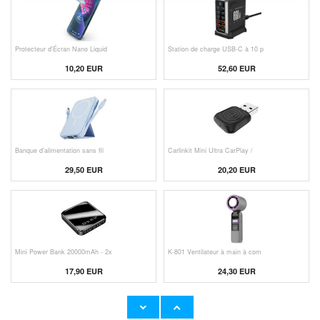
Protecteur d'Écran Nano Liquid
Station de charge USB-C à 10 p
10,20 EUR
52,60 EUR
Banque d'alimentation sans fil
Carlinkit Mini Ultra CarPlay /
29,50 EUR
20,20 EUR
Mini Power Bank 20000mAh - 2x
K-801 Ventilateur à main à com
17,90 EUR
24,30 EUR