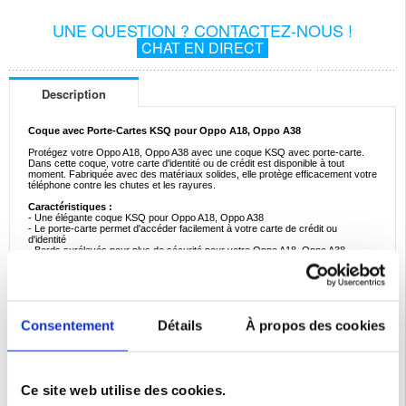
UNE QUESTION ? CONTACTEZ-NOUS !
CHAT EN DIRECT
Description
Coque avec Porte-Cartes KSQ pour Oppo A18, Oppo A38
Protégez votre Oppo A18, Oppo A38 avec une coque KSQ avec porte-carte.
Dans cette coque, votre carte d'identité ou de crédit est disponible à tout
moment. Fabriquée avec des matériaux solides, elle protège efficacement votre
téléphone contre les chutes et les rayures.
Caractéristiques :
- Une élégante coque KSQ pour Oppo A18, Oppo A38
- Le porte-carte permet d'accéder facilement à votre carte de crédit ou
d'identité
- Bords surélevés pour plus de sécurité pour votre Oppo A18, Oppo A38
- Votre Oppo A18, Oppo A38 est entièrement protégé contre les dommages
- Fabriquée en polyuréthane, polycarbonate et tissu
- Installation et retrait rapides
Compatibilité:
Oppo A18, Oppo A38
Consentement
Détails
À propos des cookies
Emballage:
Bulk
EAN: 5714122505361
Catégories associées:
Accessoires téléphone
,
Accessoires divers
Ce site web utilise des cookies.