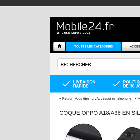
TOUTES LES CATÉGORIES
ACCES
LIVRAISON
POLITI
RAPIDE
DE 30 J
«
Retour
Vous êtes Ici :
Accessoires téléphone
A
COQUE OPPO A18/A38 EN SI