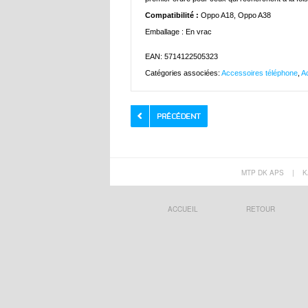
Compatibilité :
Oppo A18, Oppo A38
Emballage : En vrac
EAN: 5714122505323
Catégories associées:
Accessoires téléphone
,
A
MTP DK APS
|
K
ACCUEIL
RETOUR