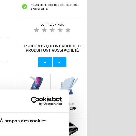
PLUS DE 8 000 000 DE CLIENTS
SATISFAITS
ÉCRIRE UN AVIS
LES CLIENTS QUI ONT ACHETÉ CE
PRODUIT ONT AUSSI ACHETÉ
Adaptateur
Câble Apple
Secteur d'Origine
Lightning d'Origin
U
23,00 EUR
11,50 EUR
Protecteur
Banque
d'Écran Nano
d'alimentation
Liquid
sans fil
10,20 EUR
29,50 EUR
À propos des cookies