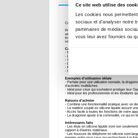
Ce site web utilise des cook
Description
Les cookies nous permettent d
sociaux et d'analyser notre t
Coque en silicone liquide avec dragonne pour 
partenaires de médias sociaux
Protégez votre Oppo A18, Oppo A38 avec style grâ
une protection complète contre les rayures, les 
vous leur avez fournies ou qu'
transport sans effort. La finition douce au toucher
votre Oppo A18, Oppo A38.
Caractéristiques principales et spécifications
- Fabriqué en silicone liquide de haute qualité pour
- La surface anti-rayures assure une protection 
- Sangle intégrée pour faciliter la manipulation et 
- Découpes de précision pour un accès transpare
- Matériau absorbant les chocs pour protéger l'ap
- Conception légère, avec un poids d'environ 50
Exemples d'utilisation idéale
- Parfaite pour une utilisation nomade, la dragonn
d'activités multitâches.
- Idéal pour ceux qui souhaitent protéger leur Op
- Idéal pour les professionnels et les étudiants qu
Raisons d'acheter
- Combine une fonctionnalité pratique avec un des
- La matière souple en silicone liquide assure un
- Accès facile à toutes les fonctions de votre appar
- La dragonne ajoute à la commodité, ce qui en fa
Intéressants faits
- Les étuis en silicone liquide sont non seulemen
rapport à d'autres matériaux.
- Les housses de téléphone en silicone sont large
premier ordre pour ceux qui recherchent à la fois 