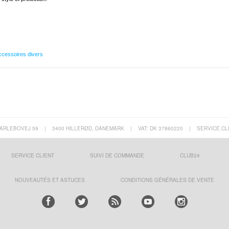
ccessoires divers
ARLEBOVEJ 59
|
3400 HILLERØD, DANEMARK
|
VAT: DK 37860220
|
SERVICE.CL
SERVICE CLIENT
SUIVI DE COMMANDE
CLUB24
NOUVEAUTÉS ET ASTUCES
CONDITIONS GÉNÉRALES DE VENTE