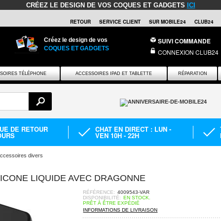
CRÉEZ LE DESIGN DE VOS COQUES ET GADGETS
ICI
RETOUR
SERVICE CLIENT
SUR MOBILE24
CLUB24
Créez le design de vos
SUIVI COMMANDE
COQUES ET GADGETS
CONNEXION CLUB24
SOIRES TÉLÉPHONE
ACCESSOIRES IPAD ET TABLETTE
RÉPARATION
QUE DE RETOUR
CHAT EN DIRECT : LUN -
OURS
VEN 10H - 22H
ccessoires divers
LICONE LIQUIDE AVEC DRAGONNE
RÉFÉRENCE:
4009543-VAR
DISPONIBILITÉ:
EN STOCK.
PRÊT À ÊTRE EXPÉDIÉ
INFORMATIONS DE LIVRAISON