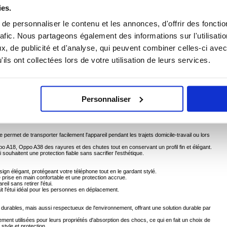
ies.
e personnaliser le contenu et les annonces, d'offrir des fonctio
rafic. Nous partageons également des informations sur l'utilisati
Oppo A18, Oppo A38
, de publicité et d'analyse, qui peuvent combiner celles-ci avec
ce à cette housse de téléphone en silicone liquide, élégante et durable. Conçue pour offrir
chocs et l'usure quotidienne, cette housse est dotée d'une dragonne pratique pour un
ils ont collectées lors de votre utilisation de leurs services.
 offre une prise en main confortable, tandis que le profil fin préserve l'esthétique élégante de
 une durabilité et une flexibilité supérieures.
durable.
Personnaliser
le transport
nt à tous les boutons, ports et caméras
pareil contre les chutes et les impacts accidentels
 g, pour un encombrement minimal.
e permet de transporter facilement l'appareil pendant les trajets domicile-travail ou lors
po A18, Oppo A38 des rayures et des chutes tout en conservant un profil fin et élégant.
i souhaitent une protection fiable sans sacrifier l'esthétique.
ign élégant, protégeant votre téléphone tout en le gardant stylé.
e prise en main confortable et une protection accrue.
eil sans retirer l'étui.
it l'étui idéal pour les personnes en déplacement.
t durables, mais aussi respectueux de l'environnement, offrant une solution durable par
ment utilisées pour leurs propriétés d'absorption des chocs, ce qui en fait un choix de
style et protection.