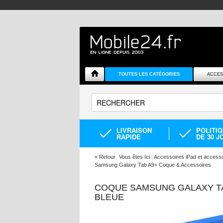
TOUTES LES CATÉGORIES
ACCES
LIVRAISON
POLITI
RAPIDE
DE 30 J
«
Retour
Vous êtes Ici :
Accessoires iPad et accessoi
Samsung Galaxy Tab A9+ Coque & Accessoires
COQUE SAMSUNG GALAXY TA
BLEUE