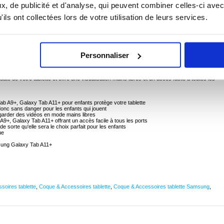
, de publicité et d'analyse, qui peuvent combiner celles-ci avec
 ? CONTACTEZ-NOUS !
CHAT EN DIRECT
ils ont collectées lors de votre utilisation de leurs services.
Personnaliser
r Samsung Galaxy Tab A9+, Galaxy Tab A11+
Tab A11+ avec cette intéressante coque pour enfants. La coque antichoc pour enfants
briquée en matériau EVA écologique et non toxique, elle est donc sans danger pour les
e de votre tablette et offre une visualisation mains libres et un accès facile à toutes les
b A9+, Galaxy Tab A11+ pour enfants protège votre tablette
 donc sans danger pour les enfants qui jouent
regarder des vidéos en mode mains libres
+, Galaxy Tab A11+ offrant un accès facile à tous les ports
 de sorte qu'elle sera le choix parfait pour les enfants
ue
ung Galaxy Tab A11+
soires tablette
,
Coque & Accessoires tablette
,
Coque & Accessoires tablette Samsung
,