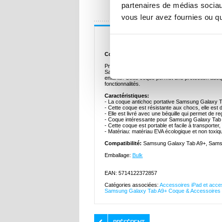
partenaires de médias sociaux
UNE QUESTION
vous leur avez fournies ou qu'
Description
Coque Antichoc Portative pour Enfants pou
Protégez votre Samsung Galaxy Tab A9+, Galaxy 
Samsung Galaxy Tab A9+, Galaxy Tab A11+ est fa
enfants. Cette coque permet une protection adéquat
fonctionnalités.
Caractéristiques:
- La coque antichoc portative Samsung Galaxy Ta
- Cette coque est résistante aux chocs, elle est
- Elle est livré avec une béquille qui permet de 
- Coque intéressante pour Samsung Galaxy Tab A9
- Cette coque est portable et facile à transporter,
- Matériau: matériau EVA écologique et non toxiq
Compatibilité:
Samsung Galaxy Tab A9+, Sams
Emballage:
Bulk
EAN: 5714122372857
Catégories associées:
Accessoires iPad et acces
Samsung Galaxy Tab A9+ Coque & Accessoires