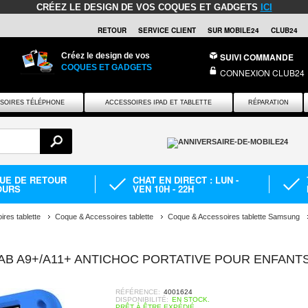
CRÉEZ LE DESIGN DE VOS COQUES ET GADGETS
ICI
RETOUR
SERVICE CLIENT
SUR MOBILE24
CLUB24
Créez le design de vos
SUIVI COMMANDE
COQUES ET GADGETS
CONNEXION CLUB24
SOIRES TÉLÉPHONE
ACCESSOIRES IPAD ET TABLETTE
RÉPARATION
QUE DE RETOUR
CHAT EN DIRECT : LUN -
OURS
VEN 10H - 22H
res tablette
Coque & Accessoires tablette
Coque & Accessoires tablette Samsung
B A9+/A11+ ANTICHOC PORTATIVE POUR ENFANTS
RÉFÉRENCE:
4001624
DISPONIBILITÉ:
EN STOCK.
PRÊT À ÊTRE EXPÉDIÉ