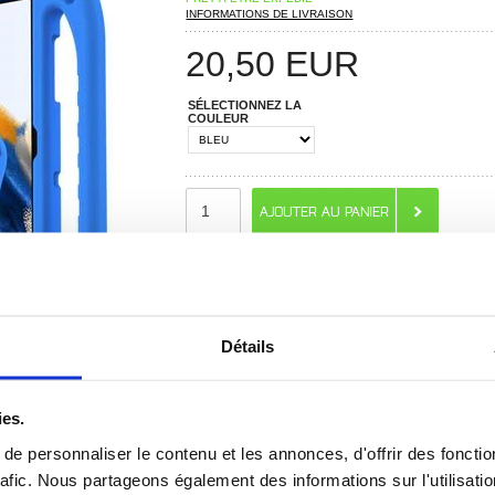
INFORMATIONS DE LIVRAISON
20,50
EUR
SÉLECTIONNEZ LA
COULEUR
RECOMMANDÉS PAR MOBILE24
PASSEZ VOTRE COMMANDE D'ICI
68 HEURES 34 MIN. 12 SEC.
Détails
POUR L'EXPÉDITION AUJOURD'HUI
ies.
e personnaliser le contenu et les annonces, d'offrir des fonctio
rafic. Nous partageons également des informations sur l'utilisati