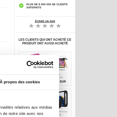
PLUS DE 8 000 000 DE CLIENTS
SATISFAITS
ÉCRIRE UN AVIS
LES CLIENTS QUI ONT ACHETÉ CE
PRODUIT ONT AUSSI ACHETÉ
Coque Samsung
Protecteur
Galaxy Tab
d’Écran - 9H -
A9+/A11+
Samsung Galaxy
À propos des cookies
20,50 EUR
12,70 EUR
Antichoc
Tab A9+/A11+ en
Portative pour
Verre Trempé -
Enfants - Rose
Case Friendly -
Clair
nnalités relatives aux médias
Protecteur
Coque Samsung
on de notre site avec nos
d'Écran Samsung
Galaxy Tab