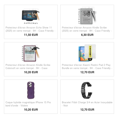
Protecteur d'écran Amazon Echo Show 11
Protecteur d'écran Amazon Kindle Scribe
(2025) en verre trempé - 9H - Case Friendly -
(2025) en verre trempé - 9H - Case Friendly -
Transparente
Transparente
11,50 EUR
6,30
EUR
Protecteur d'écran Amazon Kindle Scribe
Protecteur d'écran Xiaomi Redmi Pad 2 Play
Colorsoft en verre trempé - 9H - Case
Bundle en verre trempé - 9H - Case Friendly -
Friendly - Transparente
Transparente
10,20 EUR
12,70 EUR
Coque hybride magnétique iPhone 15 Pro
Bracelet Fitbit Charge 3/4 en Acier Inoxydable
bord d'onde - Violete
- Noir
10,20
EUR
12,70
EUR