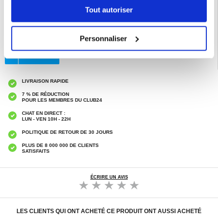
EAN: 5714122592040
Tout autoriser
Catégories associées:
Accessoires iPad et accessoires tablette
,
Coque &
Accessoires tablette
,
Coque & Accessoires tablette Samsung
,
Samsung
Galaxy Tab S11 Coque & Accessoires
Personnaliser
LIVRAISON RAPIDE
7 % DE RÉDUCTION
POUR LES MEMBRES DU CLUB24
CHAT EN DIRECT :
LUN - VEN 10H - 22H
POLITIQUE DE RETOUR DE 30 JOURS
PLUS DE 8 000 000 DE CLIENTS
SATISFAITS
ÉCRIRE UN AVIS
LES CLIENTS QUI ONT ACHETÉ CE PRODUIT ONT AUSSI ACHETÉ