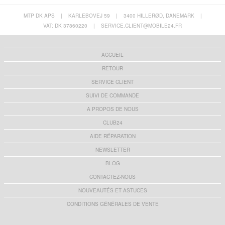
MTP DK APS
|
KARLEBOVEJ 59
|
3400 HILLERØD, DANEMARK
|
VAT: DK 37860220
|
SERVICE.CLIENT@MOBILE24.FR
ACCUEIL
RETOUR
SERVICE CLIENT
SUIVI DE COMMANDE
A PROPOS DE NOUS
CLUB24
AIDE RÉPARATION
NEWSLETTER
BLOG
CONTACTEZ-NOUS
NOUVEAUTÉS ET ASTUCES
CONDITIONS GÉNÉRALES DE VENTE