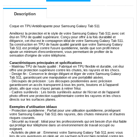
Description
Coque en TPU Antidérapante pour Samsung Galaxy Tab S11
Améliorez la protection et le style de votre Samsung Galaxy Tab S11 avec cet
étui en TPU de qualité supérieure. Conçu pour offrir à la fois durabilité et
élégance, cet étui est le compagnon idéal de votre Samsung Galaxy Tab S11.
Sa construction en TPU de haute qualité garantit que votre Samsung Galaxy
Tab S11 est protégé contre l'usure quotidienne, tandis que son profil mince
ajoute un minimum d'encombrement, vous permettant de profiter de la
sensation d'origine de votre téléphone.
Caractéristiques principales et spécifications
- Matériau TPU de haute qualité : Fabriqué en TPU flexible et durable, cet étui
offre une protection supérieure contre les chutes, les rayures et les chocs.
- Design fin : Conserve le design élégant et léger de votre Samsung Galaxy
Tab S11, garantissant une manipulation et une portabilité aisées.
- Découpes de précision : Les découpes positionnées avec précision
garantissent un accès transparent à tous les ports, boutons et à l'appareil
photo, afin que vous n'ayez jamais à retirer l'étui.
- Cadres surélevés : Les bords surélevés autour de l'écran et de l'appareil
photo offrent une protection supplémentaire contre les rayures et les chocs
directs sur les surfaces planes.
Exemples d'utilisation idéaux
- Protection quotidienne : Parfait pour une utilisation quotidienne, protégeant
votre Samsung Galaxy Tab S11 des rayures, des chutes mineures et d'autres
risques courants.
- Sécurité au travail : Idéal pour les professionnels qui ont besoin d'un étui fiable
qui protège leur téléphone dans un environnement de travail occupé ou
exigeant.
- Activités de plein air : Emmenez votre Samsung Galaxy Tab S11 avec vous
lors de vos aventures en plein air, en sachant qu'il est bien protégé contre les