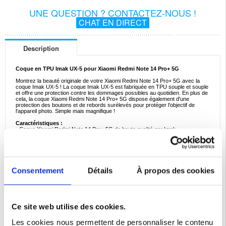
UNE QUESTION ? CONTACTEZ-NOUS !
CHAT EN DIRECT
Description
Coque en TPU Imak UX-5 pour Xiaomi Redmi Note 14 Pro+ 5G
Montrez la beauté originale de votre Xiaomi Redmi Note 14 Pro+ 5G avec la
coque Imak UX-5 ! La coque Imak UX-5 est fabriquée en TPU souple et souple
et offre une protection contre les dommages possibles au quotidien. En plus de
cela, la coque Xiaomi Redmi Note 14 Pro+ 5G dispose également d'une
protection des boutons et de rebords surélevés pour protéger l'objectif de
l'appareil photo. Simple mais magnifique !
Caractéristiques :
- Coque Xiaomi Redmi Note 14 Pro+ 5G de haute qualité par Imak
- Protège les coins, les bords et l'arrière de votre téléphone sans
encombrement supplémentaire, résistant aux chutes et aux chocs
- Le design hautement transparent montre la perfection et la beauté originales
de votre Xiaomi Redmi Note 14 Pro+ 5G
- Trou pour lanière intégré (lanière non incluse)
- Fournit une protection contre la saleté, les bosses et les chutes pour votre
Consentement
Détails
À propos des cookies
Xiaomi Redmi Note 14 Pro+ 5G
- Matériau : TPU environnemental
Compatibilité:
Xiaomi Redmi Note 14 Pro+ 5G
Emballage:
Bulk
Ce site web utilise des cookies.
EAN: 5714122498625
Les cookies nous permettent de personnaliser le contenu