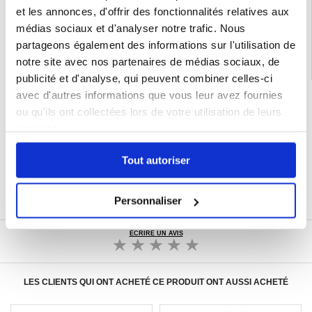
Catégories associées:
Accessoires téléphone
,
Coque & Accessoires Xiaomi
,
et les annonces, d'offrir des fonctionnalités relatives aux
Xiaomi Redmi Note 14 Pro+ 5G Coque & Accessoires
médias sociaux et d'analyser notre trafic. Nous
partageons également des informations sur l'utilisation de
notre site avec nos partenaires de médias sociaux, de
publicité et d'analyse, qui peuvent combiner celles-ci
avec d'autres informations que vous leur avez fournies
LIVRAISON RAPIDE
ou qu'ils ont collectées lors de votre utilisation de leurs
7 % DE RÉDUCTION
POUR LES MEMBRES DU CLUB24
services.
CHAT EN DIRECT :
LUN - VEN 10H - 22H
Tout autoriser
POLITIQUE DE RETOUR DE 30 JOURS
PLUS DE 8 000 000 DE CLIENTS
SATISFAITS
Personnaliser
ÉCRIRE UN AVIS
LES CLIENTS QUI ONT ACHETÉ CE PRODUIT ONT AUSSI ACHETÉ