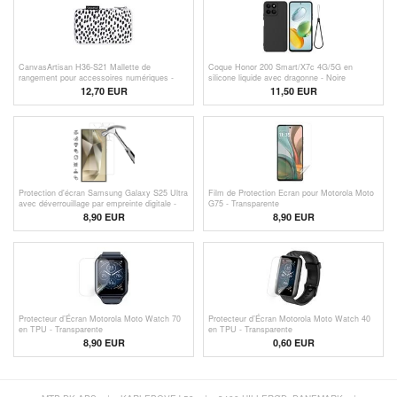
CanvasArtisan H36-S21 Mallette de
Coque Honor 200 Smart/X7c 4G/5G en
rangement pour accessoires numériques -
silicone liquide avec dragonne - Noire
Points
12,70 EUR
11,50 EUR
Protection d'écran Samsung Galaxy S25 Ultra
Film de Protection Ecran pour Motorola Moto
avec déverrouillage par empreinte digitale -
G75 - Transparente
Clair
8,90 EUR
8,90 EUR
Protecteur d’Écran Motorola Moto Watch 70
Protecteur d’Écran Motorola Moto Watch 40
en TPU - Transparente
en TPU - Transparente
8,90 EUR
0,60
EUR