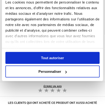
Les cookies nous permettent de personnaliser le contenu
et les annonces, d'offrir des fonctionnalités relatives aux
Catégories associées:
Accessoires iPad et accessoires tablette
,
Coque &
Accessoires tablette
,
Coque & Accessoires iPad
,
iPad Air 13 (2026) Coque &
médias sociaux et d'analyser notre trafic. Nous
Accessoires
partageons également des informations sur l'utilisation de
notre site avec nos partenaires de médias sociaux, de
publicité et d'analyse, qui peuvent combiner celles-ci
avec d'autres informations que vous leur avez fournies
LIVRAISON RAPIDE
ou qu'ils ont collectées lors de votre utilisation de leurs
services.
7 % DE RÉDUCTION
POUR LES MEMBRES DU CLUB24
CHAT EN DIRECT :
Tout autoriser
LUN - VEN 10H - 22H
POLITIQUE DE RETOUR DE 30 JOURS
Personnaliser
PLUS DE 8 000 000 DE CLIENTS
SATISFAITS
ÉCRIRE UN AVIS
LES CLIENTS QUI ONT ACHETÉ CE PRODUIT ONT AUSSI ACHETÉ