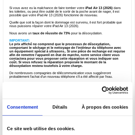
Si vous avez eu la malchance de faire tomber votre
iPad Air 13 (2026)
dans
les toilettes, ou peut être oublié de le sortir de la poche avant de nager, il est
possible que votre iPad Air 13 (2026) fonctionne de nouveau.
Quelle que soit la façon dont le dommage est survenu, il est fort probable que
nous puissions réparer votre iPad Air 13 (2026).
Nous avons un
taux de réussite de 73%
pour la désoxydation.
IMPORTANT:
Le prix affiché ne comprend que le processus de désoxydation,
comportant le séchage et le nettoyage de l'intérieur du téléphone avec
un équipement spécial à ultrasons.. Si une pièce de rechange est requise
afin de remettre l'appareil en état de marche, notre service client vous
contactera pour vous proposer cette réparation et vous indiquer son
coût. Si vous refusez la réparation proposée le montant de la
désoxydation restera toutefois à votre charge.
De nombreuses compagnies de télécommunication vous suggèreront
probablement l'achat d'un nouveau téléphone s'il a été affecté par l'eau.
Il faut du matériel spécial et des techniciens expérimentés pour effectuer la
réparation avec succès. Nos techniciens qualifiés possèdent de nombreuses
années d'expérience dans le domaine et utilisent un équipement de nettoyage à
ultrasons, chauffant et séchant les différentes pièces pour assurer une
meilleure chance de réussite.
NB: malgré tous nos efforts, il arrive qu'une pièce non remplaçable ait subi un
Consentement
Détails
À propos des cookies
dommage irrémédiable lors de son contact avec l'humidité. Celà signifie que le
téléphone ne pourra pas être réparé.
Procédure d'envoi du téléphone:
1. Cliquez sur bouton commander pour payer la réparation
2. Une fois la commande passée, écrivez votre numéro de commande sur
Ce site web utilise des cookies.
l'extérieur de l'emballage / colis dans lequel le téléphone nous sera envoyé.