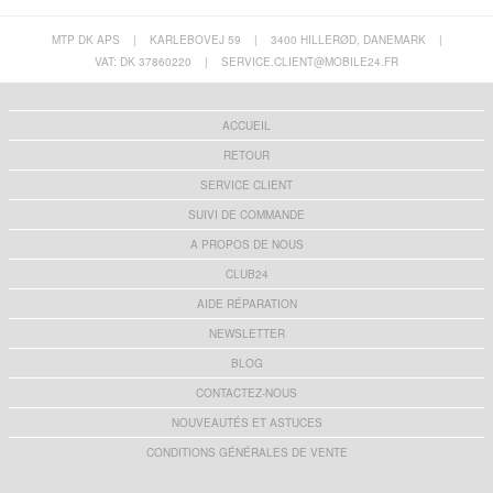
MTP DK APS
|
KARLEBOVEJ 59
|
3400 HILLERØD, DANEMARK
|
VAT: DK 37860220
|
SERVICE.CLIENT@MOBILE24.FR
ACCUEIL
RETOUR
SERVICE CLIENT
SUIVI DE COMMANDE
A PROPOS DE NOUS
CLUB24
AIDE RÉPARATION
NEWSLETTER
BLOG
CONTACTEZ-NOUS
NOUVEAUTÉS ET ASTUCES
CONDITIONS GÉNÉRALES DE VENTE