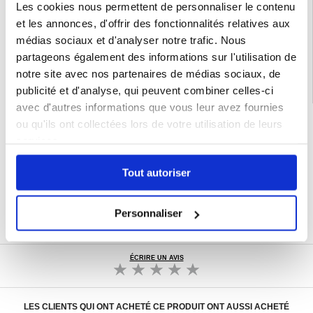
Les cookies nous permettent de personnaliser le contenu
et les annonces, d'offrir des fonctionnalités relatives aux
Catégories associées:
Accessoires téléphone
,
Coque & Accessoires Xiaomi
,
médias sociaux et d'analyser notre trafic. Nous
Xiaomi Redmi Note 14 Pro 4G Coque & Accessoires
partageons également des informations sur l'utilisation de
notre site avec nos partenaires de médias sociaux, de
publicité et d'analyse, qui peuvent combiner celles-ci
avec d'autres informations que vous leur avez fournies
LIVRAISON RAPIDE
ou qu'ils ont collectées lors de votre utilisation de leurs
services.
7 % DE RÉDUCTION
POUR LES MEMBRES DU CLUB24
CHAT EN DIRECT :
Tout autoriser
LUN - VEN 10H - 22H
POLITIQUE DE RETOUR DE 30 JOURS
Personnaliser
PLUS DE 8 000 000 DE CLIENTS
SATISFAITS
ÉCRIRE UN AVIS
LES CLIENTS QUI ONT ACHETÉ CE PRODUIT ONT AUSSI ACHETÉ