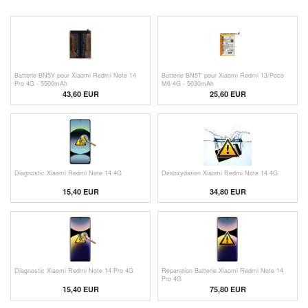
Batterie BN5Y pour Xiaomi Redmi Note 14
Batterie BN5T pour Xiaomi Redmi 13/Poco
Pro 4G - 5500mAh
M6 4G - 5030mAh
43,60 EUR
25,60 EUR
Diagnostic Xiaomi Redmi Note 14 4G
Désoxydation Xiaomi Redmi Note 14 4G
15,40 EUR
34,80 EUR
Diagnostic Xiaomi Redmi Note 14 Pro 4G
Réparation Batterie Xiaomi Redmi Note 14
Pro 4G
15,40 EUR
75,80 EUR