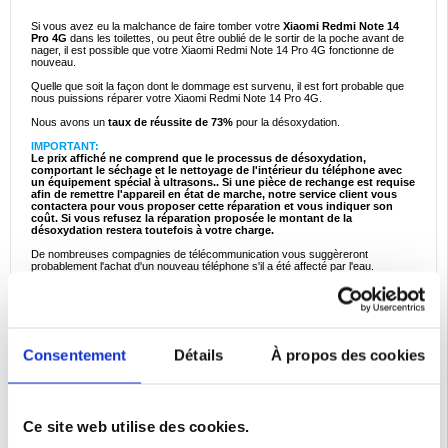
Si vous avez eu la malchance de faire tomber votre
Xiaomi Redmi Note 14
Pro 4G
dans les toilettes, ou peut être oublié de le sortir de la poche avant de
nager, il est possible que votre Xiaomi Redmi Note 14 Pro 4G fonctionne de
nouveau.
Quelle que soit la façon dont le dommage est survenu, il est fort probable que
nous puissions réparer votre Xiaomi Redmi Note 14 Pro 4G.
Nous avons un
taux de réussite de 73%
pour la désoxydation.
IMPORTANT:
Le prix affiché ne comprend que le processus de désoxydation,
comportant le séchage et le nettoyage de l'intérieur du téléphone avec
un équipement spécial à ultrasons.. Si une pièce de rechange est requise
afin de remettre l'appareil en état de marche, notre service client vous
contactera pour vous proposer cette réparation et vous indiquer son
coût. Si vous refusez la réparation proposée le montant de la
désoxydation restera toutefois à votre charge.
De nombreuses compagnies de télécommunication vous suggèreront
probablement l'achat d'un nouveau téléphone s'il a été affecté par l'eau.
Il faut du matériel spécial et des techniciens expérimentés pour effectuer la
réparation avec succès. Nos techniciens qualifiés possèdent de nombreuses
années d'expérience dans le domaine et utilisent un équipement de nettoyage à
ultrasons, chauffant et séchant les différentes pièces pour assurer une
meilleure chance de réussite.
Consentement
Détails
À propos des cookies
NB: malgré tous nos efforts, il arrive qu'une pièce non remplaçable ait subi un
dommage irrémédiable lors de son contact avec l'humidité. Celà signifie que le
téléphone ne pourra pas être réparé.
Procédure d'envoi du téléphone:
1. Cliquez sur bouton commander pour payer la réparation
Ce site web utilise des cookies.
2. Une fois la commande passée, écrivez votre numéro de commande sur
l'extérieur de l'emballage / colis dans lequel le téléphone nous sera envoyé.