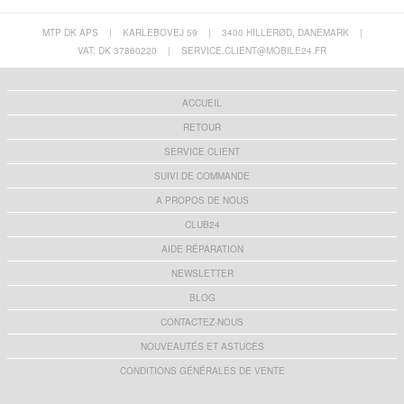
MTP DK APS
|
KARLEBOVEJ 59
|
3400 HILLERØD, DANEMARK
|
VAT: DK 37860220
|
SERVICE.CLIENT@MOBILE24.FR
ACCUEIL
RETOUR
SERVICE CLIENT
SUIVI DE COMMANDE
A PROPOS DE NOUS
CLUB24
AIDE RÉPARATION
NEWSLETTER
BLOG
CONTACTEZ-NOUS
NOUVEAUTÉS ET ASTUCES
CONDITIONS GÉNÉRALES DE VENTE