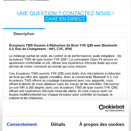
UNE QUESTION ? CONTACTEZ-NOUS !
CHAT EN DIRECT
Description
Écouteurs TWS Ouverts à Réduction de Bruit YYK Q80 avec Bluetooth
5.3, Étui de Chargement - HiFi, CVC, IPX5
Le mélange parfait de style, de confort et de performances audio inégalées - les
écouteurs TWS de type ouvert YYK Q80 ! La conception Open Fit assure un
ajustement confortable et sûr, offrant une expérience d'écoute fluide qui vous
permet de rester connecté au monde qui vous entoure.
Ces écouteurs TWS ouverts YYK Q80 sont dotés d'un microphone à réduction
de bruit qui offre des appels cristallins. Avec la connectivité Bluetooth 5.3, ces
écouteurs TWS offrent un couplage transparent avec vos appareils, vous
offrant la liberté de vous déplacer sans les tracas de fils emmêlés. Découvrez
un son HiFi à 360 degrés avec ces écouteurs TWS de type ouvert YYK Q80,
offrant une expérience d'écoute musicale ultime. Ils sont conçus avec un
bouton multifonctionnel sur chaque écouteur pour contrôler la musique, le
volume et les chansons.
Caractéristiques :
- Écouteurs TWS clipsables YYK Q80 avec Bluetooth 5.3
- Microphone CVC à réduction de bruit pour des appels mains libres cristallins
- Les écouteurs ouverts YYK Q80 ont un certificat d'étanchéité IPX5
- Avec bouton multifonctionnel sur les deux écouteurs pour un contrôle facile
- Les écouteurs Bluetooth ouverts YYK Q80 offrent jusqu'à 6h d'autonomie
Consentement
Détails
À propos des cookies
- Le boîtier de charge prolonge considérablement la durée de vie de la batterie
lors de vos déplacements