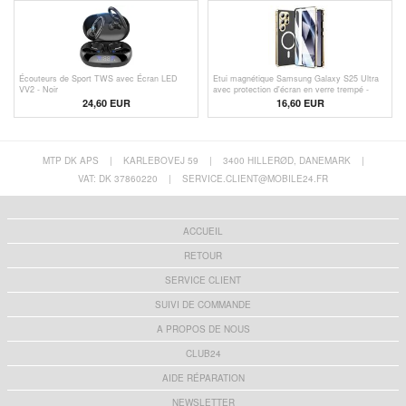
Écouteurs de Sport TWS avec Écran LED
Etui magnétique Samsung Galaxy S25 Ultra
VV2 - Noir
avec protection d'écran en verre trempé -
Compatible MagSafe - Or
24,60
EUR
16,60
EUR
MTP DK APS
|
KARLEBOVEJ 59
|
3400 HILLERØD, DANEMARK
|
VAT: DK 37860220
|
SERVICE.CLIENT@MOBILE24.FR
ACCUEIL
RETOUR
SERVICE CLIENT
SUIVI DE COMMANDE
A PROPOS DE NOUS
CLUB24
AIDE RÉPARATION
NEWSLETTER