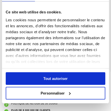
Spécifications :
- Version Bluetooth : 5.3
- Portée sans fil : jusqu'à 10 m
Ce site web utilise des cookies.
- Diamètre conducteur : 13mm
- Impédance : 32 Ohm
Les cookies nous permettent de personnaliser le contenu
- Autonomie : jusqu'à 6h, 36h avec étui
- Autonomie en veille : jusqu'à 480h
et les annonces, d'offrir des fonctionnalités relatives aux
- Connecteur de charge : USB-C
médias sociaux et d'analyser notre trafic. Nous
Emballage:
Euroblister
partageons également des informations sur l'utilisation de
EAN: 5714122304933
notre site avec nos partenaires de médias sociaux, de
Catégories associées:
Accessoires téléphone
,
Casque Audio
,
Casque pour la
publicité et d'analyse, qui peuvent combiner celles-ci
course et l'entraînement
avec d'autres informations que vous leur avez fournies
ou qu'ils ont collectées lors de votre utilisation de leurs
services.
LIVRAISON RAPIDE
Tout autoriser
7 % DE RÉDUCTION
POUR LES MEMBRES DU CLUB24
Personnaliser
CHAT EN DIRECT :
LUN - VEN 10H - 22H
POLITIQUE DE RETOUR DE 30 JOURS
PLUS DE 8 000 000 DE CLIENTS