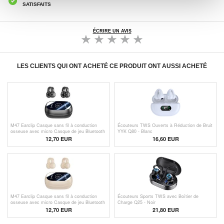
SATISFAITS
ÉCRIRE UN AVIS
LES CLIENTS QUI ONT ACHETÉ CE PRODUIT ONT AUSSI ACHETÉ
M47 Earclip Casque sans fil à conduction
Écouteurs TWS Ouverts à Réduction de Bruit
osseuse avec micro Casque de jeu Bluetooth
YYK Q80 - Blanc
5.3 Casque de sport à réduction de bruit -
12,70
EUR
16,60 EUR
Noir
M47 Earclip Casque sans fil à conduction
Écouteurs Sports TWS avec Boîtier de
osseuse avec micro Casque de jeu Bluetooth
Charge Q25 - Noir
5.3 Casque de sport à réduction de bruit -
12,70
EUR
21,80
EUR
Nude