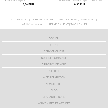
F8 Pro avec support
Max/Poco F8 Ultra avec support - Rose Doré
6,30
EUR
6,30
EUR
MTP DK APS
|
KARLEBOVEJ 59
|
3400 HILLERØD, DANEMARK
|
VAT: DK 37860220
|
SERVICE.CLIENT@MOBILE24.FR
ACCUEIL
RETOUR
SERVICE CLIENT
SUIVI DE COMMANDE
A PROPOS DE NOUS
CLUB24
AIDE RÉPARATION
NEWSLETTER
BLOG
CONTACTEZ-NOUS
NOUVEAUTÉS ET ASTUCES