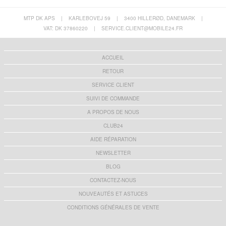
MTP DK APS
|
KARLEBOVEJ 59
|
3400 HILLERØD, DANEMARK
|
VAT: DK 37860220
|
SERVICE.CLIENT@MOBILE24.FR
ACCUEIL
RETOUR
SERVICE CLIENT
SUIVI DE COMMANDE
A PROPOS DE NOUS
CLUB24
AIDE RÉPARATION
NEWSLETTER
BLOG
CONTACTEZ-NOUS
NOUVEAUTÉS ET ASTUCES
CONDITIONS GÉNÉRALES DE VENTE