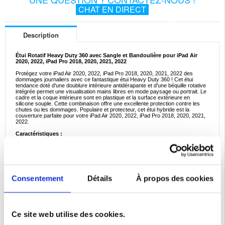
CHAT EN DIRECT
Description
Étui Rotatif Heavy Duty 360 avec Sangle et Bandoulière pour iPad Air
2020, 2022, iPad Pro 2018, 2020, 2021, 2022
Protégez votre iPad Air 2020, 2022, iPad Pro 2018, 2020, 2021, 2022 des
dommages journaliers avec ce fantastique étui Heavy Duty 360 ! Cet étui
tendance doté d'une doublure intérieure antidérapante et d'une béquille rotative
intégrée permet une visualisation mains libres en mode paysage ou portrait. Le
cadre et la coque intérieure sont en plastique et la surface extérieure en
silicone souple. Cette combinaison offre une excellente protection contre les
chutes ou les dommages. Populaire et protecteur, cet étui hybride est la
couverture parfaite pour votre iPad Air 2020, 2022, iPad Pro 2018, 2020, 2021,
2022.
Caractéristiques :
- Étui 360 robuste avec sangle pour iPad Air 2020, 2022, iPad Pro 2018, 2020,
2021, 2022
- Étui hybride multicouche et absorbant les chocs pour iPad Air 2020, 2022,
iPad Pro 2018, 2020, 2021, 2022
- 2 sangles pour un transport plus facile : une dragonne et une bandoulière
- Coins renforcés, doublure intérieure antidérapante et béquille rotative à 360
degrés.
Consentement
Détails
À propos des cookies
- Matériau : plastique et silicone
Compatibilité:
iPad Air 2020, iPad Air 2022, iPad Pro 2018, iPad Pro 2020, iPad
Pro 2021, iPad Pro 2022
Emballage:
Bulk
Ce site web utilise des cookies.