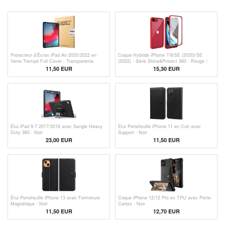
Protecteur d'Écran iPad Air 2020/2022 en
Coque Hybride iPhone 7/8/SE (2020)/SE
Verre Trempé Full Cover - Transparente
(2022) - Série Shine&Protect 360 - Rouge /
Transparent
11,50 EUR
15,30 EUR
Étui iPad 9.7 2017/2018 avec Sangle Heavy
Étui Portefeuille iPhone 11 en Cuir avec
Duty 360 - Noir
Support - Noir
23,00 EUR
11,50 EUR
Étui Portefeuille iPhone 13 avec Fermeture
Coque iPhone 12/12 Pro en TPU avec Porte-
Magnétique - Noir
Cartes - Noir
11,50 EUR
12,70 EUR