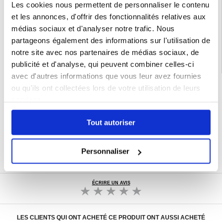
Les cookies nous permettent de personnaliser le contenu
EAN: 5714122326416
et les annonces, d'offrir des fonctionnalités relatives aux
Catégories associées:
Accessoires iPad et accessoires tablette
,
Coque &
Accessoires tablette
,
Coque & Accessoires iPad
,
iPad Pro 11 Coque &
médias sociaux et d'analyser notre trafic. Nous
Accessoires
partageons également des informations sur l'utilisation de
notre site avec nos partenaires de médias sociaux, de
publicité et d'analyse, qui peuvent combiner celles-ci
avec d'autres informations que vous leur avez fournies
LIVRAISON RAPIDE
ou qu'ils ont collectées lors de votre utilisation de leurs
services.
7 % DE RÉDUCTION
POUR LES MEMBRES DU CLUB24
CHAT EN DIRECT :
Tout autoriser
LUN - VEN 10H - 22H
POLITIQUE DE RETOUR DE 30 JOURS
Personnaliser
PLUS DE 8 000 000 DE CLIENTS
SATISFAITS
ÉCRIRE UN AVIS
LES CLIENTS QUI ONT ACHETÉ CE PRODUIT ONT AUSSI ACHETÉ