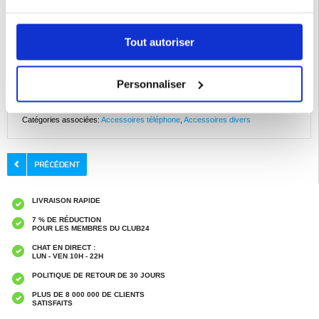
que votre Honor Magic4 Lite, Honor X30, Honor X9 5G reste en parfait état.
services.
Avec son prix abordable et sa valeur, l'étui portefeuille du Honor Magic4 Lite,
Honor X30, Honor X9 5G est le choix idéal pour tous ceux qui recherchent un
étui élégant et pratique pour leur smartphone. Améliorez la protection de votre
Tout autoriser
téléphone dès aujourd'hui avec cet étui portefeuille tout-en-un.
Compatibilité :
Honor Magic4 Lite, Honor X30, Honor X9, Honor X9 5G
Emballage : En vrac
Personnaliser
EAN: 5714122472830
Catégories associées:
Accessoires téléphone
,
Accessoires divers
LIVRAISON RAPIDE
7 % DE RÉDUCTION
POUR LES MEMBRES DU CLUB24
CHAT EN DIRECT :
LUN - VEN 10H - 22H
POLITIQUE DE RETOUR DE 30 JOURS
PLUS DE 8 000 000 DE CLIENTS
SATISFAITS