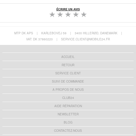
ÉCRIRE UN AVIS
MTP DK APS
|
KARLEBOVEJ 59
|
3400 HILLERØD, DANEMARK
|
VAT: DK 37860220
|
SERVICE.CLIENT@MOBILE24.FR
ACCUEIL
RETOUR
SERVICE CLIENT
SUIVI DE COMMANDE
A PROPOS DE NOUS
CLUB24
AIDE RÉPARATION
NEWSLETTER
BLOG
CONTACTEZ-NOUS