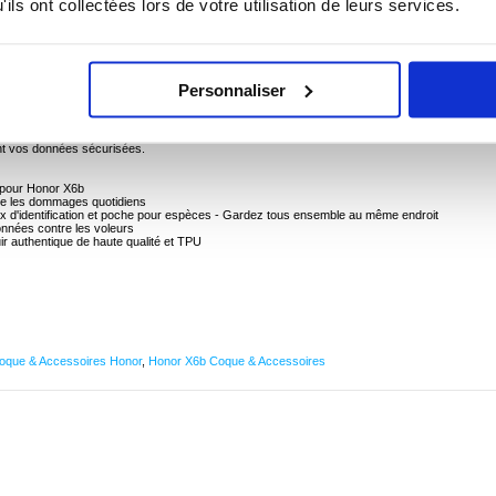
ils ont collectées lors de votre utilisation de leurs services.
ocodile pour Honor X6b
Personnaliser
texture de crocodile unique, le choix parfait pour protéger votre Honor X6b et le garder en bo
qualité et de matériau TPU intérieur, conçu avec trois emplacements de carte, un emplacement
 pour transporter vos éléments essentiels à côté de votre Honor X6b. De plus, la technologie
nt vos données sécurisées.
le pour Honor X6b
tre les dommages quotidiens
x d'identification et poche pour espèces - Gardez tous ensemble au même endroit
nnées contre les voleurs
cuir authentique de haute qualité et TPU
oque & Accessoires Honor
,
Honor X6b Coque & Accessoires