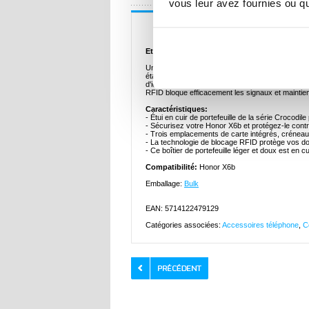
vous leur avez fournies ou qu'
Description
Etui Portefeuille en Cuir avec RFID Série Cr
Un boîtier de portefeuille léger et doux avec une 
état. Il est composé de cuir véritable de haute 
d'identification et une poche pour l'argent, idéal
RFID bloque efficacement les signaux et maintie
Caractéristiques:
- Étui en cuir de portefeuille de la série Crocodi
- Sécurisez votre Honor X6b et protégez-le con
- Trois emplacements de carte intégrés, créneau
- La technologie de blocage RFID protège vos do
- Ce boîtier de portefeuille léger et doux est en 
Compatibilité:
Honor X6b
Emballage:
Bulk
EAN: 5714122479129
Catégories associées:
Accessoires téléphone
,
C