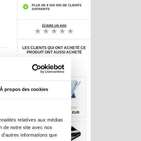
PLUS DE 8 000 000 DE CLIENTS
SATISFAITS
ÉCRIRE UN AVIS
LES CLIENTS QUI ONT ACHETÉ CE
PRODUIT ONT AUSSI ACHETÉ
Adaptateur
Câble Apple
Secteur d'Origine
Lightning d'Origin
U
23,00 EUR
11,50 EUR
À propos des cookies
Protecteur
Banque
d'Écran Nano
d'alimentation
Liquid
sans fil
10,20 EUR
29,50 EUR
nnalités relatives aux médias
on de notre site avec nos
 d'autres informations que