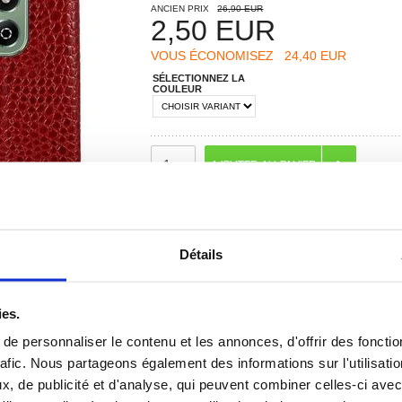
ANCIEN PRIX
26,90 EUR
2,50
EUR
VOUS ÉCONOMISEZ
24,40 EUR
SÉLECTIONNEZ LA
COULEUR
IL RESTE SEULEMENT 2 PRODUITS!
RECOMMANDÉS PAR MOBILE24
Détails
ies.
e personnaliser le contenu et les annonces, d'offrir des fonctio
rafic. Nous partageons également des informations sur l'utilisati
 ? CONTACTEZ-NOUS !
CHAT EN DIRECT
, de publicité et d'analyse, qui peuvent combiner celles-ci avec