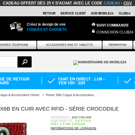
CADEAU OFFERT
DÈS 25 € D'ACHAT AVEC LE CODE
CADEAU
-
CGV
RETOUR
SERVICE CLIENT
SUR MOBILE24
CLUB24
Créez le design de vos
SUIVI COMMANDE
COQUES ET GADGETS
CONNEXION CLUB24
SOIRES TÉLÉPHONE
ACCESSOIRES IPAD ET TABLETTE
RÉPARATION
QUE DE RETOUR
CHAT EN DIRECT : LUN -
OURS
VEN 10H - 22H
oque & Accessoires Honor
Honor X6b Coque & Accessoires
X6B EN CUIR AVEC RFID - SÉRIE CROCODILE
RÉFÉRENCE:
4007739-VAR
DISPONIBILITÉ:
EN STOCK.
PRÊT À ÊTRE EXPÉDIÉ
INFORMATIONS DE LIVRAISON