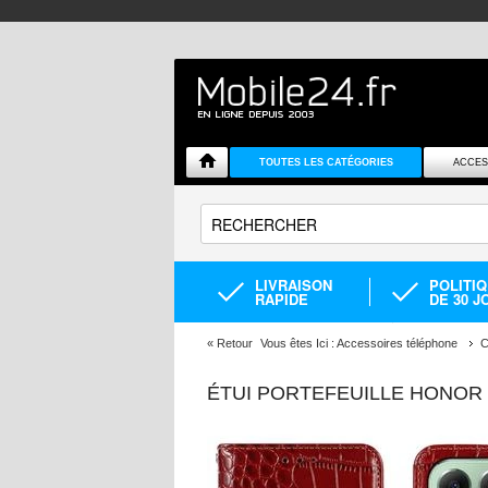
TOUTES LES CATÉGORIES
ACCES
LIVRAISON
POLITI
RAPIDE
DE 30 J
«
Retour
Vous êtes Ici :
Accessoires téléphone
C
ÉTUI PORTEFEUILLE HONOR 