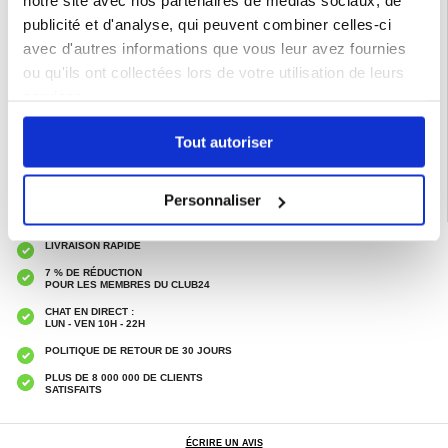
notre site avec nos partenaires de médias sociaux, de
couramment utilisées
- Le double fermoir magnétique maintient l'étui bien fermé
publicité et d'analyse, qui peuvent combiner celles-ci
Compatibilité:
OnePlus 12
avec d'autres informations que vous leur avez fournies
Emballage:
Bulk
ou qu'ils ont collectées lors de votre utilisation de leurs
services.
EAN: 5714122388193
Catégories associées:
Accessoires téléphone
,
Coque & Accessoires OnePlus
,
OnePlus 12 Coque & Accessoires
Tout autoriser
Personnaliser
LIVRAISON RAPIDE
7 % DE RÉDUCTION
POUR LES MEMBRES DU CLUB24
CHAT EN DIRECT :
LUN - VEN 10H - 22H
POLITIQUE DE RETOUR DE 30 JOURS
PLUS DE 8 000 000 DE CLIENTS
SATISFAITS
ÉCRIRE UN AVIS