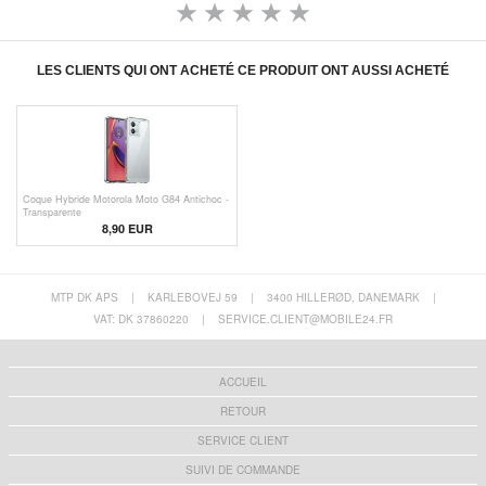
LES CLIENTS QUI ONT ACHETÉ CE PRODUIT ONT AUSSI ACHETÉ
Coque Hybride Motorola Moto G84 Antichoc -
Transparente
8,90 EUR
MTP DK APS
|
KARLEBOVEJ 59
|
3400 HILLERØD, DANEMARK
|
VAT: DK 37860220
|
SERVICE.CLIENT@MOBILE24.FR
ACCUEIL
RETOUR
SERVICE CLIENT
SUIVI DE COMMANDE