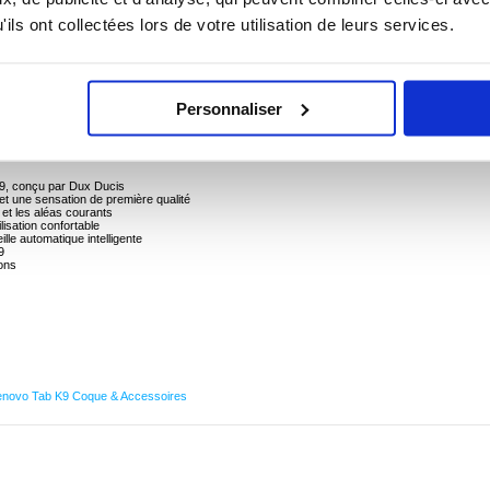
ils ont collectées lors de votre utilisation de leurs services.
 pour Lenovo Tab K9
Personnaliser
vec l'étui à rabat de la série Domo.
 et des rayures, tout en élargissant sa fonctionnalité. Le rabat avant sert également d'un
der des vidéos en mains-libres facilement.
 K9, conçu par Dux Ducis
t et une sensation de première qualité
e et les aléas courants
lisation confortable
lle automatique intelligente
9
tons
enovo Tab K9 Coque & Accessoires