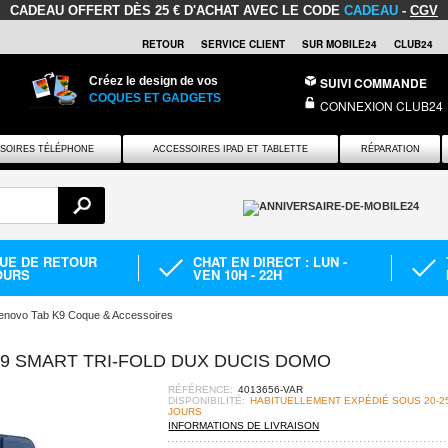
CADEAU OFFERT
DÈS 25 € D'ACHAT AVEC LE CODE
CADEAU
-
CGV
RETOUR
SERVICE CLIENT
SUR MOBILE24
CLUB24
Créez le design de vos
SUIVI COMMANDE
COQUES ET GADGETS
CONNEXION CLUB24
SOIRES TÉLÉPHONE
ACCESSOIRES IPAD ET TABLETTE
RÉPARATION
QUE DE RETOUR
CHAT EN DIRECT : LUN -
OURS
VEN 10H - 22H
enovo Tab K9 Coque & Accessoires
K9 SMART TRI-FOLD DUX DUCIS DOMO
RÉFÉRENCE:
4013656-VAR
DISPONIBILITÉ:
HABITUELLEMENT EXPÉDIÉ SOUS 20-2
JOURS
INFORMATIONS DE LIVRAISON