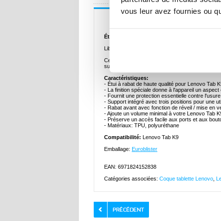
vous leur avez fournies ou qu'
Description
Étui à Rabat Smart Tri-Fold Dux Ducis Domo
Libérez tout le potentiel de votre Lenovo Tab K9 a
Cet accessoire garde l'appareil à l'abri des coups
support avec trois positions pour écrire et regar
Caractéristiques:
- Étui à rabat de haute qualité pour Lenovo Tab
- La finition spéciale donne à l'appareil un aspec
- Fournit une protection essentielle contre l'usur
- Support intégré avec trois positions pour une uti
- Rabat avant avec fonction de réveil / mise en vei
- Ajoute un volume minimal à votre Lenovo Tab K
- Préserve un accès facile aux ports et aux bou
- Matériaux: TPU, polyuréthane
Compatibilité:
Lenovo Tab K9
Emballage:
Euroblister
EAN: 6971824152838
Catégories associées:
Coque tablette Lenovo
,
L