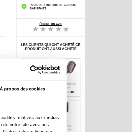
PLUS DE 8 000 000 DE CLIENTS
SATISFAITS
ÉCRIRE UN AVIS
LES CLIENTS QUI ONT ACHETÉ CE
PRODUIT ONT AUSSI ACHETÉ
Étui folio
Mini-vaporisateur
intelligent
portatif avec
À propos des cookies
Samsung Galaxy
affichage LED et
17,90
EUR
42,30
EUR
Tab S10 FE+
vapeur à 3
Dux Ducis Vers
niveaux - 1200W
Series
nnalités relatives aux médias
on de notre site avec nos
Mini-vaporisateur
Traceur GPS
portatif avec
pour véhicule
 d'autres informations que