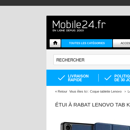
TOUTES LES CATÉGORIES
ACCES
LIVRAISON
POLITI
RAPIDE
DE 30 J
«
Retour
Vous êtes Ici :
Coque tablette Lenovo
L
ÉTUI À RABAT LENOVO TAB 