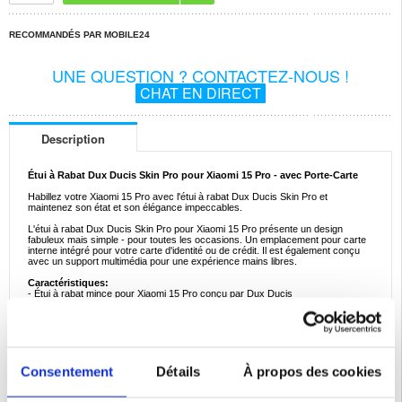
RECOMMANDÉS PAR MOBILE24
UNE QUESTION ? CONTACTEZ-NOUS !
CHAT EN DIRECT
Description
Étui à Rabat Dux Ducis Skin Pro pour Xiaomi 15 Pro - avec Porte-Carte
Habillez votre Xiaomi 15 Pro avec l'étui à rabat Dux Ducis Skin Pro et
maintenez son état et son élégance impeccables.
L'étui à rabat Dux Ducis Skin Pro pour Xiaomi 15 Pro présente un design
fabuleux mais simple - pour toutes les occasions. Un emplacement pour carte
interne intégré pour votre carte d'identité ou de crédit. Il est également conçu
avec un support multimédia pour une expérience mains libres.
Caractéristiques:
- Étui à rabat mince pour Xiaomi 15 Pro conçu par Dux Ducis
- Excellente protection pour votre Xiaomi 15 Pro contre les dommages du
quotidien
- Avec une poche pour carte pour ranger votre carte d'identité ou votre carte de
crédit
- Profitez de la visualisation mains libres de vidéos TikTok ou YouTube, grâce
au dos pliable
- Cet étui à rabat Xiaomi 15 Pro est fait en polyuréthane et TPU
Consentement
Détails
À propos des cookies
Compatibilité:
Xiaomi 15 Pro