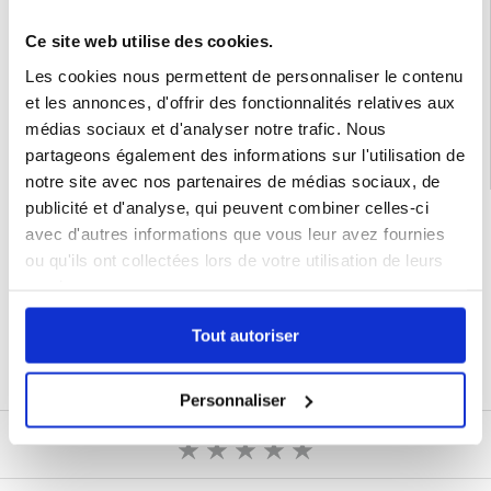
Emballage:
Euroblister
Ce site web utilise des cookies.
EAN: 6971824163353
Les cookies nous permettent de personnaliser le contenu
Catégories associées:
Accessoires téléphone
,
Coque & Accessoires Xiaomi
,
Xiaomi 15 Pro Coque & Accessoires
et les annonces, d'offrir des fonctionnalités relatives aux
médias sociaux et d'analyser notre trafic. Nous
partageons également des informations sur l'utilisation de
notre site avec nos partenaires de médias sociaux, de
publicité et d'analyse, qui peuvent combiner celles-ci
LIVRAISON RAPIDE
avec d'autres informations que vous leur avez fournies
7 % DE RÉDUCTION
ou qu'ils ont collectées lors de votre utilisation de leurs
POUR LES MEMBRES DU CLUB24
services.
CHAT EN DIRECT :
LUN - VEN 10H - 22H
POLITIQUE DE RETOUR DE 30 JOURS
Tout autoriser
PLUS DE 8 000 000 DE CLIENTS
SATISFAITS
Personnaliser
ÉCRIRE UN AVIS