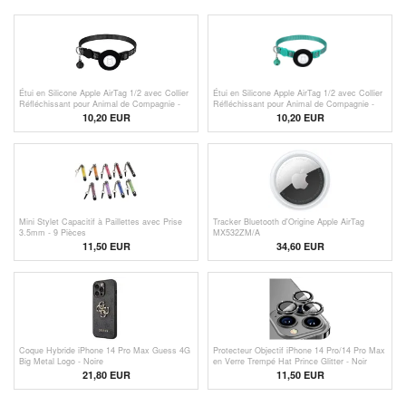
Étui en Silicone Apple AirTag 1/2 avec Collier
Étui en Silicone Apple AirTag 1/2 avec Collier
Réfléchissant pour Animal de Compagnie -
Réfléchissant pour Animal de Compagnie -
Noir
Vert
10,20 EUR
10,20 EUR
Mini Stylet Capacitif à Paillettes avec Prise
Tracker Bluetooth d'Origine Apple AirTag
3.5mm - 9 Pièces
MX532ZM/A
11,50 EUR
34,60
EUR
Coque Hybride iPhone 14 Pro Max Guess 4G
Protecteur Objectif iPhone 14 Pro/14 Pro Max
Big Metal Logo - Noire
en Verre Trempé Hat Prince Glitter - Noir
21,80 EUR
11,50 EUR