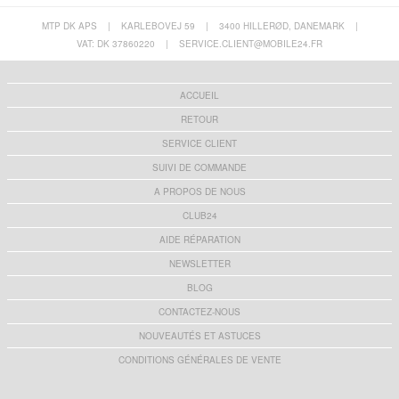
MTP DK APS
|
KARLEBOVEJ 59
|
3400 HILLERØD, DANEMARK
|
VAT: DK 37860220
|
SERVICE.CLIENT@MOBILE24.FR
ACCUEIL
RETOUR
SERVICE CLIENT
SUIVI DE COMMANDE
A PROPOS DE NOUS
CLUB24
AIDE RÉPARATION
NEWSLETTER
BLOG
CONTACTEZ-NOUS
NOUVEAUTÉS ET ASTUCES
CONDITIONS GÉNÉRALES DE VENTE