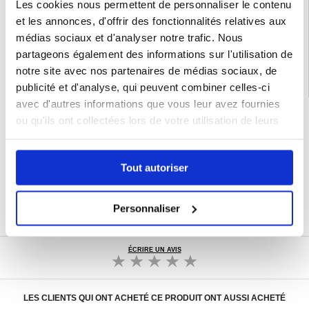
Les cookies nous permettent de personnaliser le contenu
et les annonces, d'offrir des fonctionnalités relatives aux
EAN: 5714122364562
médias sociaux et d'analyser notre trafic. Nous
Catégories associées:
Gadgets
partageons également des informations sur l'utilisation de
notre site avec nos partenaires de médias sociaux, de
publicité et d'analyse, qui peuvent combiner celles-ci
avec d'autres informations que vous leur avez fournies
LIVRAISON RAPIDE
ou qu'ils ont collectées lors de votre utilisation de leurs
7 % DE RÉDUCTION
services.
POUR LES MEMBRES DU CLUB24
CHAT EN DIRECT :
Tout autoriser
LUN - VEN 10H - 22H
POLITIQUE DE RETOUR DE 30 JOURS
PLUS DE 8 000 000 DE CLIENTS
Personnaliser
SATISFAITS
ÉCRIRE UN AVIS
LES CLIENTS QUI ONT ACHETÉ CE PRODUIT ONT AUSSI ACHETÉ