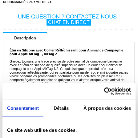
RECOMMANDÉS PAR MOBILE24
UNE QUESTION ? CONTACTEZ-NOUS !
CHAT EN DIRECT
Description
Étui en Silicone avec Collier Réfléchissant pour Animal de Compagnie
pour Apple AirTag 1, AirTag 2
Gardez toujours une trace précise de votre animal de compagnie bien-aimé
avec cet étui en silicone de qualité supérieure avec un collier pour animal de
compagnie pour Apple AirTag 1/2. Ce qui distingue ce produit, c'est sa
conception réfléchissante, qui est parfaite pour garder votre ami à quatre pattes
visible pendant les promenades nocturnes ou les activités de plein air. L'étui
comporte également une cloche qui peut vous alerter lorsque votre animal de
compagnie est à proximité, ce qui facilite son suivi.
Caractéristiques :
- Étui en silicone avec collier pour animal de compagnie pour Apple AirTag 1/2
pour chats et petits chiens
- La longueur ajustable du col va de 22cm à 35cm
- Conçu avec une boucle de sécurité et livré avec une cloche
Consentement
Détails
À propos des cookies
- Détails réfléchissants sur le col pour une meilleure visibilité la nuit
- Le collier est fait de nylon doux qui ne rayera pas la peau de votre animal
- La coque en silicone sécurise votre Apple AirTag 1/2 et le protège des
dommages
Compatibilité:
Apple AirTag 1, Apple AirTag 2
Ce site web utilise des cookies.
Emballage:
Bulk